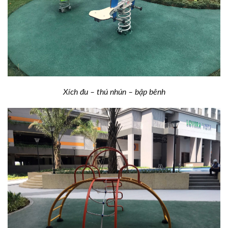
Xích đu – thú nhún – bập bênh