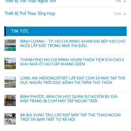
Thiết Bị Thể Thao Ngoài Trời
(59)
Thiết Bị Thể Thao Tổng Hợp
(116)
TIN TỨC
BÌNH CHÁNH – TP. HỒ CHÍ MINH: KHÁN ĐÀI XẾP 430 CHỔ
NGỒI LẮP ĐẶT TRONG NHÀ THI ĐẤU.
THÀNH PHỐ HỒ CHÍ MINH: HOÀN THIỆN TIỆN ÍCH CHO 2
KHU NHÀ Ở CAO CẤP KHANG ĐIỀN
LONG AN: MEKONGSPORT LẮP ĐẶT CỤM 24 MÁY TẬP THỂ
DỤC NGOÀI TRỜI DỌC KÊNH THỊ TRẤN THỦ THỪA
BÌNH PHƯỚC: BAN CHỈ HUY QUÂN SỰ HUYỆN BÙ GIA
MẬP TRANG BỊ CỤM MÁY TẬP NGOÀI TRỜI
BÀ RỊA VŨNG TÀU: LẮP ĐẶT MÁY TẬP THỂ THAO NGOÀI
TRỜI TẠI BAN TRẬT TỰ XÃ HỘI