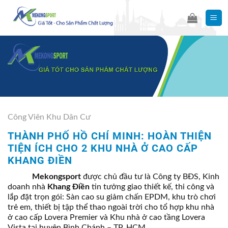
Skip
to
content
Công Viên Khu Dân Cư
THÀNH PHỐ HỒ CHÍ MINH: HOÀN THIỆN
TIỆN ÍCH CHO 2 KHU NHÀ Ở CAO CẤP
KHANG ĐIỀN
Mekongsport
được chủ đầu tư là Công ty BĐS, Kinh
doanh nhà
Khang Điền
tin tưởng giao thiết kế, thi công và
lắp đặt trọn gói: Sàn cao su giảm chấn EPDM, khu trò chơi
trẻ em, thiết bị tập thể thao ngoài trời cho tổ hợp khu nhà
ở cao cấp Lovera Premier và Khu nhà ở cao tầng Lovera
Vista tại huyện Bình Chánh – TP. HCM.