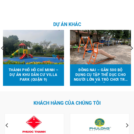
DỰ ÁN KHÁC
THÀNH PHỐ HỒ CHÍ MINH –
ĐỒNG NAI – GẦN 500 BỘ
DỰ ÁN KHU DÂN CƯ VILLA
DỤNG CỤ TẬP THỂ DỤC CHO
PARK (QUẬN 9)
NGƯỜI LỚN VÀ TRÒ CHƠI TRẺ
EM ĐƯỢC LẮP ĐẶT TẠI 90 ĐỊA
ĐIỂM TRÊN ĐỊA BÀN HUYỆN
VĨNH CỬU
KHÁCH HÀNG CỦA CHÚNG TÔI