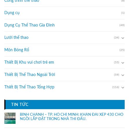
Công trình thể thao
(8)
Dụng cụ
(1)
Dụng Cụ Thể Thao Gia Đình
(49)
Lưới thể thao
(34)
Môn Bóng Rổ
(25)
Thiết Bị Khu vui chơi trẻ em
(55)
Thiết Bị Thể Thao Ngoài Trời
(59)
Thiết Bị Thể Thao Tổng Hợp
(116)
TIN TỨC
BÌNH CHÁNH – TP. HỒ CHÍ MINH: KHÁN ĐÀI XẾP 430 CHỔ
NGỒI LẮP ĐẶT TRONG NHÀ THI ĐẤU.