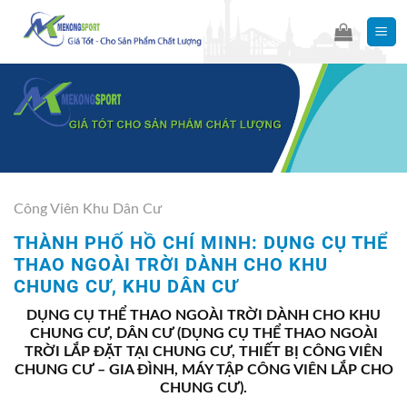
Skip
to
content
Công Viên Khu Dân Cư
THÀNH PHỐ HỒ CHÍ MINH: DỤNG CỤ THỂ
THAO NGOÀI TRỜI DÀNH CHO KHU
CHUNG CƯ, KHU DÂN CƯ
DỤNG CỤ THỂ THAO NGOÀI TRỜI DÀNH CHO KHU
CHUNG CƯ, DÂN CƯ (DỤNG CỤ THỂ THAO NGOÀI
TRỜI LẮP ĐẶT TẠI CHUNG CƯ, THIẾT BỊ CÔNG VIÊN
CHUNG CƯ – GIA ĐÌNH, MÁY TẬP CÔNG VIÊN LẮP CHO
CHUNG CƯ).