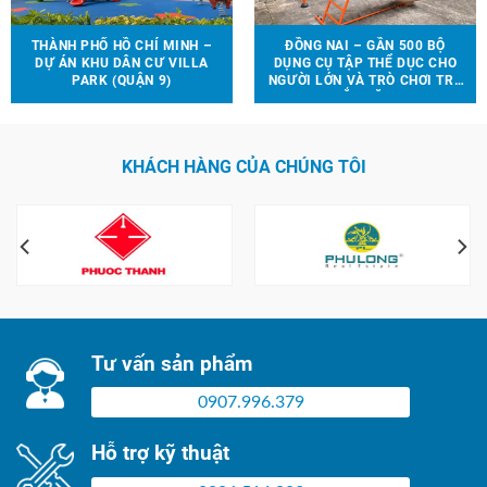
THÀNH PHỐ HỒ CHÍ MINH –
ĐỒNG NAI – GẦN 500 BỘ
DỰ ÁN KHU DÂN CƯ VILLA
DỤNG CỤ TẬP THỂ DỤC CHO
PARK (QUẬN 9)
NGƯỜI LỚN VÀ TRÒ CHƠI TRẺ
EM ĐƯỢC LẮP ĐẶT TẠI 90 ĐỊA
ĐIỂM TRÊN ĐỊA BÀN HUYỆN
VĨNH CỬU
KHÁCH HÀNG CỦA CHÚNG TÔI
Tư vấn sản phẩm
0907.996.379
Hỗ trợ kỹ thuật