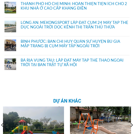
THÀNH PHỐ HỒ CHÍ MINH: HOÀN THIỆN TIỆN ÍCH CHO 2
KHU NHÀ Ở CAO CẤP KHANG ĐIỀN
LONG AN: MEKONGSPORT LẮP ĐẶT CỤM 24 MÁY TẬP THỂ
DỤC NGOÀI TRỜI DỌC KÊNH THỊ TRẤN THỦ THỪA
BÌNH PHƯỚC: BAN CHỈ HUY QUÂN SỰ HUYỆN BÙ GIA
MẬP TRANG BỊ CỤM MÁY TẬP NGOÀI TRỜI
BÀ RỊA VŨNG TÀU: LẮP ĐẶT MÁY TẬP THỂ THAO NGOÀI
TRỜI TẠI BAN TRẬT TỰ XÃ HỘI
DỰ ÁN KHÁC