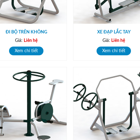
ĐI BỘ TRÊN KHÔNG
XE ĐẠP LẮC TAY
Giá:
Liên hệ
Giá:
Liên hệ
Xem chi tiết
Xem chi tiết