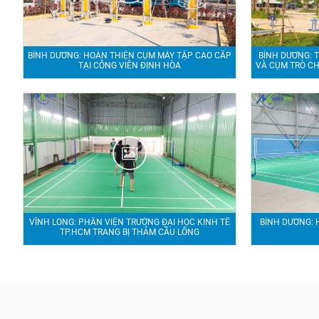
BÌNH DƯƠNG: HOÀN THIỆN CỤM MÁY TẬP CAO CẤP
BÌNH DƯƠNG: T
TẠI CÔNG VIÊN ĐỊNH HÒA
VÀ CỤM TRÒ CHƠ
VĨNH LONG: PHÂN VIỆN TRƯỜNG ĐẠI HỌC KINH TẾ
BÌNH DƯƠNG: 
TP.HCM TRANG BỊ THẢM CẦU LÔNG