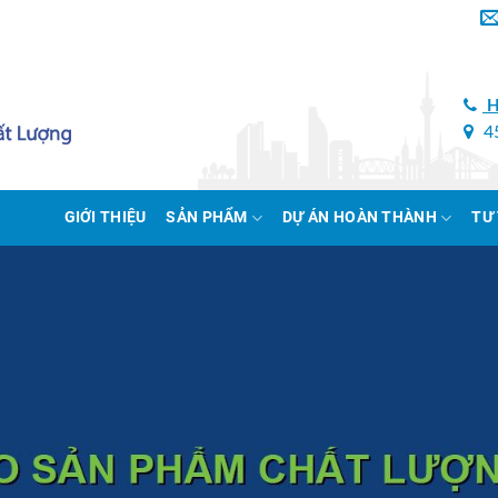
H
45
GIỚI THIỆU
SẢN PHẨM
DỰ ÁN HOÀN THÀNH
TƯ