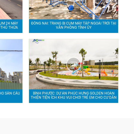
ỤM 24 MÁY
ĐỒNG NAI: TRANG BỊ CỤM MÁY TẬP NGOÀI TRỜI TẠI
 THỦ THỪA
VĂN PHÒNG TỈNH ỦY
HO SÂN CẦU
BÌNH PHƯỚC: DỰ ÁN PHÚC HƯNG GOLDEN HOÀN
THIỆN TIỆN ÍCH KHU VUI CHƠI TRẺ EM CHO CƯ DÂN