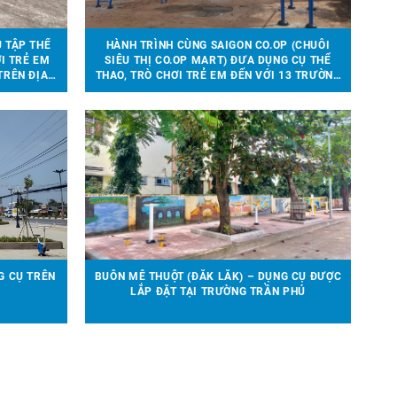
Ụ TẬP THỂ
HÀNH TRÌNH CÙNG SAIGON CO.OP (CHUỖI
I TRẺ EM
SIÊU THỊ CO.OP MART) ĐƯA DỤNG CỤ THỂ
TRÊN ĐỊA
THAO, TRÒ CHƠI TRẺ EM ĐẾN VỚI 13 TRƯỜNG
HỌC TẠI 6 TỈNH THÀNH
G CỤ TRÊN
BUÔN MÊ THUỘT (ĐẮK LẮK) – DỤNG CỤ ĐƯỢC
LẮP ĐẶT TẠI TRƯỜNG TRẦN PHÚ