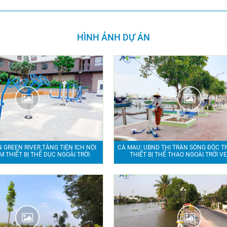
HÌNH ẢNH DỰ ÁN
N GREEN RIVER TĂNG TIỆN ÍCH NỘI
CÀ MAU: UBND THỊ TRẤN SÔNG ĐỐC T
M THIẾT BỊ THỂ DỤC NGOÀI TRỜI
THIẾT BỊ THỂ THAO NGOÀI TRỞI V