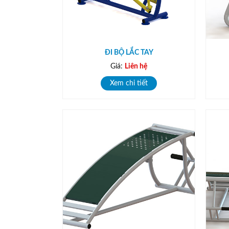
ĐI BỘ LẮC TAY
Giá:
Liên hệ
Xem chi tiết