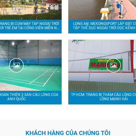
RANG BỊ CỤM MÁY TẬP NGOÀI TRỜI
LONG AN: MEKONGSPORT LẮP ĐẶT C
I TRẺ EM TẠI CÔNG VIÊN MIỀN NÚI
TẬP THỂ DỤC NGOÀI TRỜI DỌC KÊNH
BÌNH DƯƠNG
HOÀN THIỆN 3 SÂN CẦU LÔNG CỦA
TP.HCM: TRANG BỊ THẢM CẦU LÔNG C
ANH QUỐC
LÔNG MẠNH HẢI
KHÁCH HÀNG CỦA CHÚNG TÔI