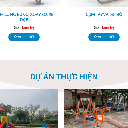
M LƯNG BỤNG, XOAY EO, XE
CỤM TAY VAI, ĐI BỘ
ĐẠP
Giá:
Liên hệ
Giá:
Liên hệ
Xem chi tiết
Xem chi tiết
DỰ ÁN THỰC HIỆN