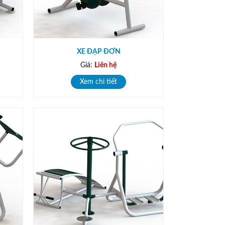
XE ĐẠP ĐƠN
Giá:
Liên hệ
Xem chi tiết