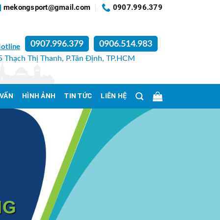
mekongsport@gmail.com
0907.996.379
0907.996.379
0906.514.983
otline
 Thạch Thị Thanh, P.Tân Định, TP.HCM
 VẤN
HÌNH ẢNH
TIN TỨC
LIÊN HỆ