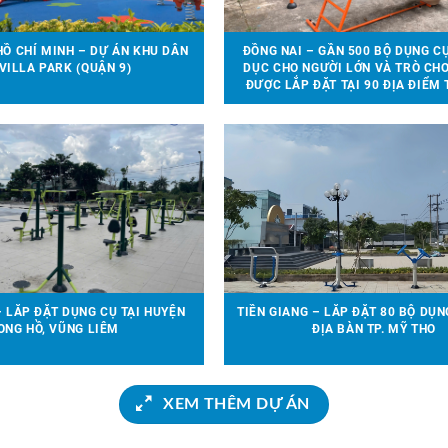
Ồ CHÍ MINH – DỰ ÁN KHU DÂN
ĐỒNG NAI – GẦN 500 BỘ DỤNG C
VILLA PARK (QUẬN 9)
DỤC CHO NGƯỜI LỚN VÀ TRÒ CHƠ
ĐƯỢC LẮP ĐẶT TẠI 90 ĐỊA ĐIỂM 
BÀN HUYỆN VĨNH CỬU
– LẮP ĐẶT DỤNG CỤ TẠI HUYỆN
TIỀN GIANG – LẮP ĐẶT 80 BỘ DỤN
ONG HỒ, VŨNG LIÊM
ĐỊA BÀN TP. MỸ THO
XEM THÊM DỰ ÁN