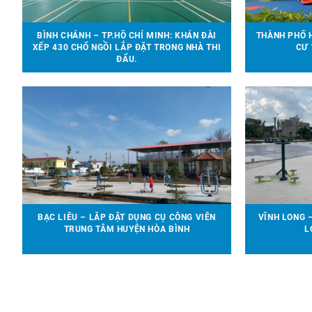
BÌNH CHÁNH – TP.HỒ CHÍ MINH: KHÁN ĐÀI
THÀNH PHỐ H
XẾP 430 CHỔ NGỒI LẮP ĐẶT TRONG NHÀ THI
CƯ 
ĐẤU.
BẠC LIÊU – LẮP ĐẶT DỤNG CỤ CÔNG VIÊN
VĨNH LONG 
TRUNG TÂM HUYỆN HÒA BÌNH
L