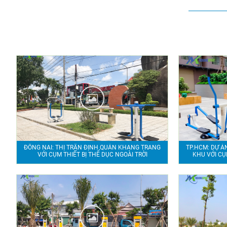
ĐỒNG NAI: THỊ TRẤN ĐỊNH QUÁN KHANG TRANG
TP.HCM: DỰ Á
VỚI CỤM THIẾT BỊ THỂ DỤC NGOÀI TRỜI
KHU VỚI CỤ