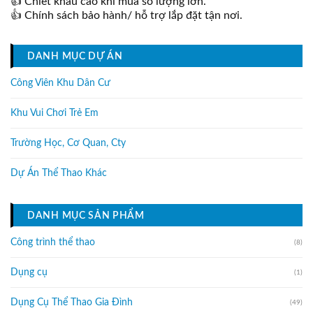
👍 Chiết khấu cao khi mua số lượng lớn.
👍 Chính sách bảo hành/ hỗ trợ lắp đặt tận nơi.
DANH MỤC DỰ ÁN
Công Viên Khu Dân Cư
Khu Vui Chơi Trẻ Em
Trường Học, Cơ Quan, Cty
Dự Án Thể Thao Khác
DANH MỤC SẢN PHẨM
Công trình thể thao
(8)
Dụng cụ
(1)
Dụng Cụ Thể Thao Gia Đình
(49)