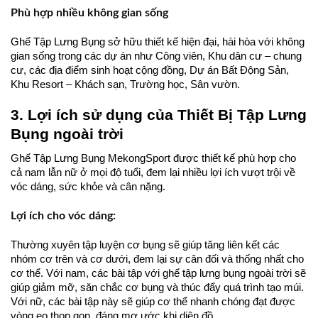
Phù hợp nhiều không gian sống
Ghế Tập Lưng Bụng sở hữu thiết kế hiện đại, hài hòa với không
gian sống trong các dự án như Công viên, Khu dân cư – chung
cư, các địa điểm sinh hoạt cộng đồng, Dự án Bất Động Sản,
Khu Resort – Khách sạn, Trường học, Sân vườn.
3. Lợi ích sử dụng của Thiết Bị Tập Lưng
Bụng ngoài trời
Ghế Tập Lưng Bụng MekongSport được thiết kế phù hợp cho
cả nam lẫn nữ ở mọi độ tuổi, đem lại nhiều lợi ích vượt trội về
vóc dáng, sức khỏe và cân nặng.
Lợi ích cho vóc dáng:
Thường xuyên tập luyện cơ bụng sẽ giúp tăng liên kết các
nhóm cơ trên và cơ dưới, đem lại sự cân đối và thống nhất cho
cơ thể. Với nam, các bài tập với ghế tập lưng bụng ngoài trời sẽ
giúp giảm mỡ, săn chắc cơ bụng và thúc đẩy quá trình tạo múi.
Với nữ, các bài tập này sẽ giúp cơ thể nhanh chóng đạt được
vòng eo thon gọn, đáng mơ ước khi diện đồ.