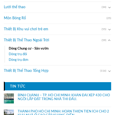
Lưới thể thao
(34)
Môn Bóng Rổ
(25)
Thiết Bị Khu vui chơi trẻ em
(55)
Thiết Bị Thể Thao Ngoài Trời
(59)
Dòng Chung cư - Sân vườn
Dòng trụ đôi
Dòng trụ đơn
Thiết Bị Thể Thao Tổng Hợp
(116)
TIN TỨC
BÌNH CHÁNH – TP. HỒ CHÍ MINH: KHÁN ĐÀI XẾP 430 CHỔ
NGỒI LẮP ĐẶT TRONG NHÀ THI ĐẤU.
THÀNH PHỐ HỒ CHÍ MINH: HOÀN THIỆN TIỆN ÍCH CHO 2