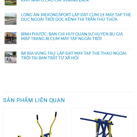
KHU NHÀ Ở CAO CẤP KHANG ĐIỀN
LONG AN: MEKONGSPORT LẮP ĐẶT CỤM 24 MÁY TẬP THỂ
DỤC NGOÀI TRỜI DỌC KÊNH THỊ TRẤN THỦ THỪA
BÌNH PHƯỚC: BAN CHỈ HUY QUÂN SỰ HUYỆN BÙ GIA
MẬP TRANG BỊ CỤM MÁY TẬP NGOÀI TRỜI
BÀ RỊA VŨNG TÀU: LẮP ĐẶT MÁY TẬP THỂ THAO NGOÀI
TRỜI TẠI BAN TRẬT TỰ XÃ HỘI
SẢN PHẨM LIÊN QUAN