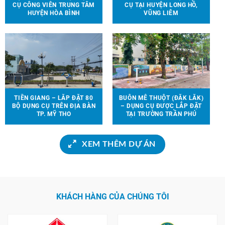
CỤ CÔNG VIÊN TRUNG TÂM
CỤ TẠI HUYỆN LONG HỒ,
HUYỆN HÒA BÌNH
VŨNG LIÊM
TIỀN GIANG – LẮP ĐẶT 80
BUÔN MÊ THUỘT (ĐẮK LẮK)
BỘ DỤNG CỤ TRÊN ĐỊA BÀN
– DỤNG CỤ ĐƯỢC LẮP ĐẶT
TP. MỸ THO
TẠI TRƯỜNG TRẦN PHÚ
XEM THÊM DỰ ÁN
KHÁCH HÀNG CỦA CHÚNG TÔI