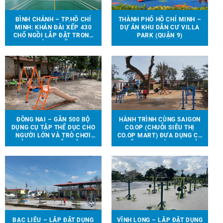
BÌNH CHÁNH – TP.HỒ CHÍ
THÀNH PHỐ HỒ CHÍ MINH –
MINH: KHÁN ĐÀI XẾP 430
DỰ ÁN KHU DÂN CƯ VILLA
CHỔ NGỒI LẮP ĐẶT TRONG
PARK (QUẬN 9)
NHÀ THI ĐẤU.
ĐỒNG NAI – GẦN 500 BỘ
HÀNH TRÌNH CÙNG SAIGON
DỤNG CỤ TẬP THỂ DỤC CHO
CO.OP (CHUỖI SIÊU THỊ
NGƯỜI LỚN VÀ TRÒ CHƠI
CO.OP MART) ĐƯA DỤNG CỤ
TRẺ EM ĐƯỢC LẮP ĐẶT TẠI
THỂ THAO, TRÒ CHƠI TRẺ
90 ĐỊA ĐIỂM TRÊN ĐỊA BÀN
EM ĐẾN VỚI 13 TRƯỜNG
HUYỆN VĨNH CỬU
HỌC TẠI 6 TỈNH THÀNH
BẠC LIÊU – LẮP ĐẶT DỤNG
VĨNH LONG – LẮP ĐẶT DỤNG