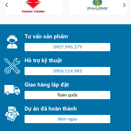
Tư vấn sản phẩm
0907.996.379
Hỗ trợ kỹ thuật
0906.514.983
Giao hàng lắp đặt
Toàn quốc
Dự án đã hoàn thành
Xem ngay