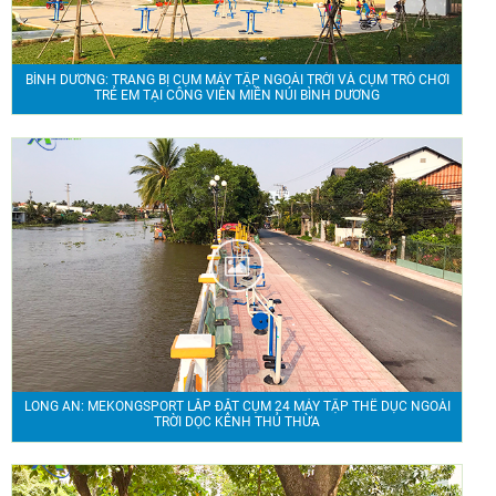
BÌNH DƯƠNG: TRANG BỊ CỤM MÁY TẬP NGOÀI TRỜI VÀ CỤM TRÒ CHƠI
TRẺ EM TẠI CÔNG VIÊN MIỀN NÚI BÌNH DƯƠNG
LONG AN: MEKONGSPORT LẮP ĐẶT CỤM 24 MÁY TẬP THỂ DỤC NGOÀI
TRỜI DỌC KÊNH THỦ THỪA