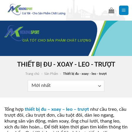
Skip
to
content
THIẾT BỊ ĐU - XOAY - LEO - TRƯỢT
Trang chủ
»
Sản Phẩm
»
Thiết bị đu - xoay - leo - trượt
Tổng hợp
thiết bị đu – xoay – leo – trượt
như cầu treo, cầu
trượt đôi, cầu trượt đơn, cầu tuột đôi, dàn leo ngang,
khung sân vận động, mâm xoay, ống chui lưới, thang leo,
xích đu liên hoàn… Để tiết kiệm thời gian tìm kiếm thông tin