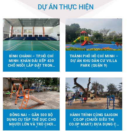
DỰ ÁN THỰC HIỆN
BÌNH CHÁNH – TP.HỒ CHÍ
THÀNH PHỐ HỒ CHÍ MINH –
MINH: KHÁN ĐÀI XẾP 430
DỰ ÁN KHU DÂN CƯ VILLA
CHỔ NGỒI LẮP ĐẶT TRONG
PARK (QUẬN 9)
NHÀ THI ĐẤU.
ĐỒNG NAI – GẦN 500 BỘ
HÀNH TRÌNH CÙNG SAIGON
DỤNG CỤ TẬP THỂ DỤC CHO
CO.OP (CHUỖI SIÊU THỊ
NGƯỜI LỚN VÀ TRÒ CHƠI
CO.OP MART) ĐƯA DỤNG CỤ
TRẺ EM ĐƯỢC LẮP ĐẶT TẠI
THỂ THAO, TRÒ CHƠI TRẺ