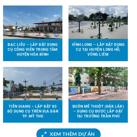
90 ĐỊA ĐIỂM TRÊN ĐỊA BÀN
EM ĐẾN VỚI 13 TRƯỜNG
HUYỆN VĨNH CỬU
HỌC TẠI 6 TỈNH THÀNH
BẠC LIÊU – LẮP ĐẶT DỤNG
VĨNH LONG – LẮP ĐẶT DỤNG
CỤ CÔNG VIÊN TRUNG TÂM
CỤ TẠI HUYỆN LONG HỒ,
HUYỆN HÒA BÌNH
VŨNG LIÊM
TIỀN GIANG – LẮP ĐẶT 80
BUÔN MÊ THUỘT (ĐẮK LẮK)
BỘ DỤNG CỤ TRÊN ĐỊA BÀN
– DỤNG CỤ ĐƯỢC LẮP ĐẶT
TP. MỸ THO
TẠI TRƯỜNG TRẦN PHÚ
XEM THÊM DỰ ÁN