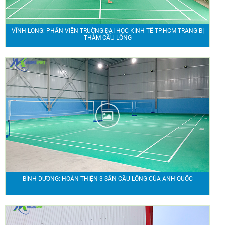
VĨNH LONG: PHÂN VIỆN TRƯỜNG ĐẠI HỌC KINH TẾ TP.HCM TRANG BỊ
THẢM CẦU LÔNG
BÌNH DƯƠNG: HOÀN THIỆN 3 SÂN CẦU LÔNG CỦA ANH QUỐC