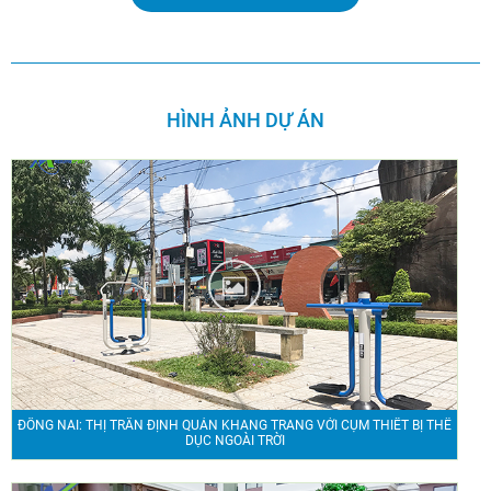
HÌNH ẢNH DỰ ÁN
ĐỒNG NAI: THỊ TRẤN ĐỊNH QUÁN KHANG TRANG VỚI CỤM THIẾT BỊ THỂ
DỤC NGOÀI TRỜI