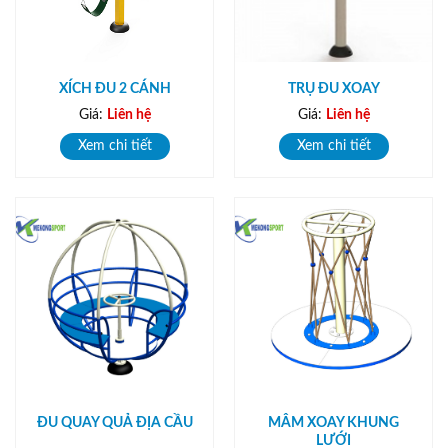
XÍCH ĐU 2 CÁNH
TRỤ ĐU XOAY
Giá:
Liên hệ
Giá:
Liên hệ
Xem chi tiết
Xem chi tiết
ĐU QUAY QUẢ ĐỊA CẦU
MÂM XOAY KHUNG
LƯỚI