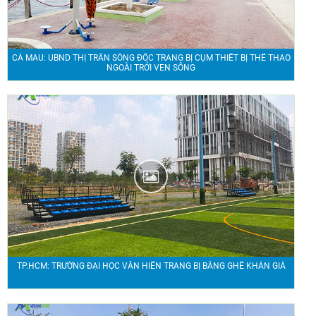
CÀ MAU: UBND THỊ TRẤN SÔNG ĐỐC TRANG BỊ CỤM THIẾT BỊ THỂ THAO
NGOÀI TRỞI VEN SÔNG
TP.HCM: TRƯỜNG ĐẠI HỌC VĂN HIẾN TRANG BỊ BĂNG GHẾ KHÁN GIẢ