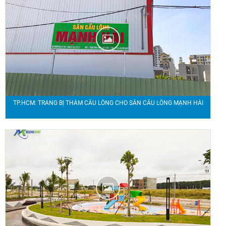
TP.HCM: TRANG BỊ THẢM CẦU LÔNG CHO SÂN CẦU LÔNG MẠNH HẢI