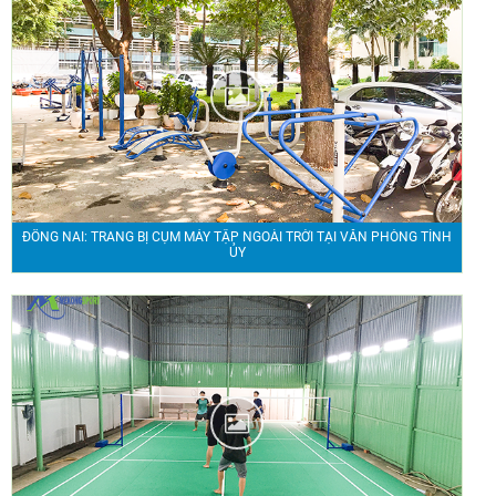
ĐỒNG NAI: TRANG BỊ CỤM MÁY TẬP NGOÀI TRỜI TẠI VĂN PHÒNG TỈNH
ỦY