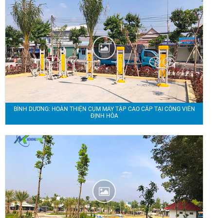
BÌNH DƯƠNG: HOÀN THIỆN CỤM MÁY TẬP CAO CẤP TẠI CÔNG VIÊN
ĐỊNH HÒA