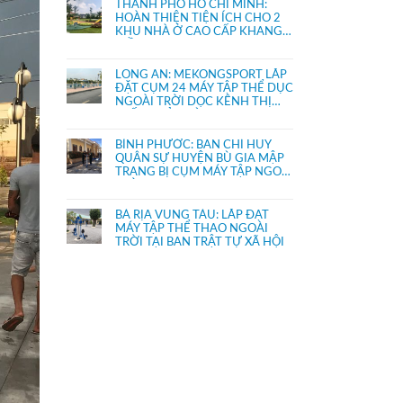
THÀNH PHỐ HỒ CHÍ MINH:
HOÀN THIỆN TIỆN ÍCH CHO 2
KHU NHÀ Ở CAO CẤP KHANG
ĐIỀN
LONG AN: MEKONGSPORT LẮP
ĐẶT CỤM 24 MÁY TẬP THỂ DỤC
NGOÀI TRỜI DỌC KÊNH THỊ
TRẤN THỦ THỪA
BÌNH PHƯỚC: BAN CHỈ HUY
QUÂN SỰ HUYỆN BÙ GIA MẬP
TRANG BỊ CỤM MÁY TẬP NGOÀI
TRỜI
BÀ RỊA VŨNG TÀU: LẮP ĐẶT
MÁY TẬP THỂ THAO NGOÀI
TRỜI TẠI BAN TRẬT TỰ XÃ HỘI