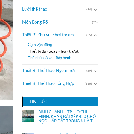
Lưới thể thao
(34)
Môn Bóng Rổ
(25)
Thiết Bị Khu vui chơi trẻ em
(55)
Cụm vận động
Thiết bị đu - xoay - leo - trượt
Thú nhún lò xo - Bập bênh
Thiết Bị Thể Thao Ngoài Trời
(59)
Thiết Bị Thể Thao Tổng Hợp
(116)
TIN TỨC
BÌNH CHÁNH – TP. HỒ CHÍ
MINH: KHÁN ĐÀI XẾP 430 CHỔ
NGỒI LẮP ĐẶT TRONG NHÀ THI
ĐẤU.