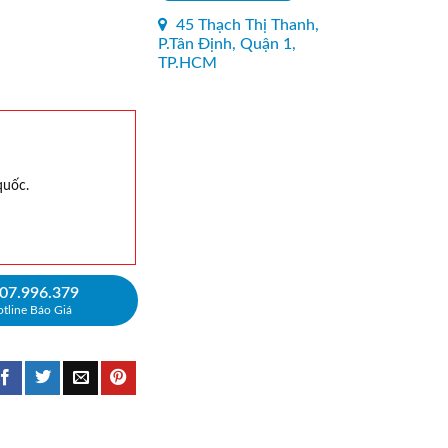
45 Thạch Thị Thanh,
P.Tân Định, Quận 1,
TP.HCM
quốc.
07.996.379
tline Báo Giá