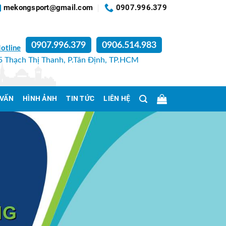
mekongsport@gmail.com
0907.996.379
0907.996.379
0906.514.983
otline
 Thạch Thị Thanh, P.Tân Định, TP.HCM
 VẤN
HÌNH ẢNH
TIN TỨC
LIÊN HỆ