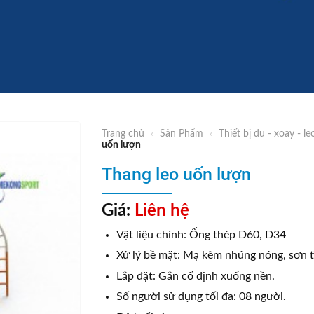
Trang chủ
»
Sản Phẩm
»
Thiết bị đu - xoay - le
uốn lượn
Thang leo uốn lượn
Giá:
Liên hệ
Vật liệu chính: Ống thép D60, D34
Xử lý bề mặt: Mạ kẽm nhúng nóng, sơn t
Lắp đặt: Gắn cố định xuống nền.
Số người sử dụng tối đa: 08 người.