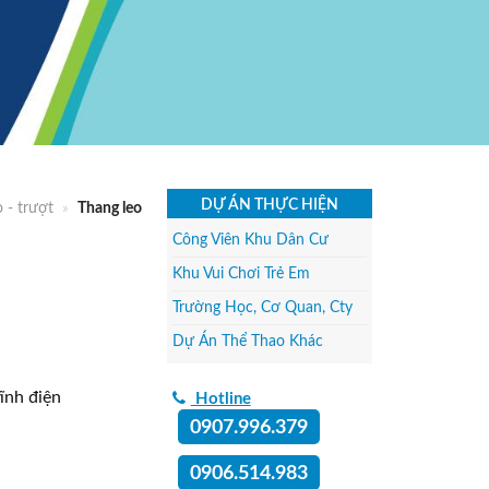
DỰ ÁN THỰC HIỆN
o - trượt
»
Thang leo
Công Viên Khu Dân Cư
Khu Vui Chơi Trẻ Em
Trường Học, Cơ Quan, Cty
Dự Án Thể Thao Khác
ĩnh điện
Hotline
0907.996.379
0906.514.983