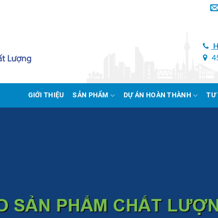
H
45
GIỚI THIỆU
SẢN PHẨM
DỰ ÁN HOÀN THÀNH
TƯ