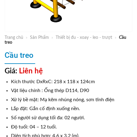
Trang chủ
»
Sản Phẩm
»
Thiết bị đu - xoay - leo - trượt
»
Cầu
treo
Cầu treo
Giá:
Liên hệ
Kích thước DxRxC: 218 x 118 x 124cm
Vật liệu chính : Ống thép D114, D90
Xử lý bề mặt: Mạ kẽm nhúng nóng, sơn tĩnh điện
Lắp đặt: Gắn cố định xuống nền.
Số người sử dụng tối đa: 02 người.
Độ tuổi: 04 – 12 tuổi.
Diện tích phù hợp: 4.6 x 3.2 (m).