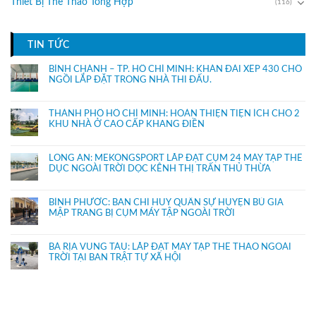
Thiết Bị Thể Thao Tổng Hợp
(116)
TIN TỨC
BÌNH CHÁNH – TP. HỒ CHÍ MINH: KHÁN ĐÀI XẾP 430 CHỔ
NGỒI LẮP ĐẶT TRONG NHÀ THI ĐẤU.
THÀNH PHỐ HỒ CHÍ MINH: HOÀN THIỆN TIỆN ÍCH CHO 2
KHU NHÀ Ở CAO CẤP KHANG ĐIỀN
LONG AN: MEKONGSPORT LẮP ĐẶT CỤM 24 MÁY TẬP THỂ
DỤC NGOÀI TRỜI DỌC KÊNH THỊ TRẤN THỦ THỪA
BÌNH PHƯỚC: BAN CHỈ HUY QUÂN SỰ HUYỆN BÙ GIA
MẬP TRANG BỊ CỤM MÁY TẬP NGOÀI TRỜI
BÀ RỊA VŨNG TÀU: LẮP ĐẶT MÁY TẬP THỂ THAO NGOÀI
TRỜI TẠI BAN TRẬT TỰ XÃ HỘI