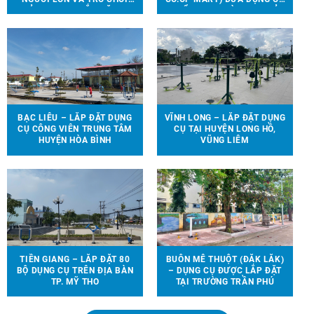
TRẺ EM ĐƯỢC LẮP ĐẶT TẠI
THỂ THAO, TRÒ CHƠI TRẺ
90 ĐỊA ĐIỂM TRÊN ĐỊA BÀN
EM ĐẾN VỚI 13 TRƯỜNG
HUYỆN VĨNH CỬU
HỌC TẠI 6 TỈNH THÀNH
BẠC LIÊU – LẮP ĐẶT DỤNG
VĨNH LONG – LẮP ĐẶT DỤNG
CỤ CÔNG VIÊN TRUNG TÂM
CỤ TẠI HUYỆN LONG HỒ,
HUYỆN HÒA BÌNH
VŨNG LIÊM
TIỀN GIANG – LẮP ĐẶT 80
BUÔN MÊ THUỘT (ĐẮK LẮK)
BỘ DỤNG CỤ TRÊN ĐỊA BÀN
– DỤNG CỤ ĐƯỢC LẮP ĐẶT
TP. MỸ THO
TẠI TRƯỜNG TRẦN PHÚ