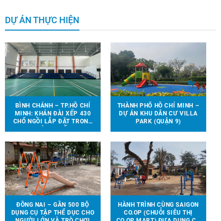
DỰ ÁN THỰC HIỆN
BÌNH CHÁNH – TP.HỒ CHÍ
THÀNH PHỐ HỒ CHÍ MINH –
MINH: KHÁN ĐÀI XẾP 430
DỰ ÁN KHU DÂN CƯ VILLA
CHỔ NGỒI LẮP ĐẶT TRONG
PARK (QUẬN 9)
NHÀ THI ĐẤU.
ĐỒNG NAI – GẦN 500 BỘ
HÀNH TRÌNH CÙNG SAIGON
DỤNG CỤ TẬP THỂ DỤC CHO
CO.OP (CHUỖI SIÊU THỊ
NGƯỜI LỚN VÀ TRÒ CHƠI
CO.OP MART) ĐƯA DỤNG CỤ