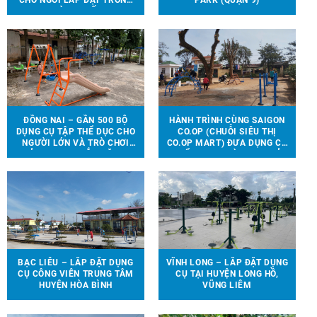
CHỔ NGỒI LẮP ĐẶT TRONG
PARK (QUẬN 9)
NHÀ THI ĐẤU.
ĐỒNG NAI – GẦN 500 BỘ
HÀNH TRÌNH CÙNG SAIGON
DỤNG CỤ TẬP THỂ DỤC CHO
CO.OP (CHUỖI SIÊU THỊ
NGƯỜI LỚN VÀ TRÒ CHƠI
CO.OP MART) ĐƯA DỤNG CỤ
TRẺ EM ĐƯỢC LẮP ĐẶT TẠI
THỂ THAO, TRÒ CHƠI TRẺ
90 ĐỊA ĐIỂM TRÊN ĐỊA BÀN
EM ĐẾN VỚI 13 TRƯỜNG
HUYỆN VĨNH CỬU
HỌC TẠI 6 TỈNH THÀNH
BẠC LIÊU – LẮP ĐẶT DỤNG
VĨNH LONG – LẮP ĐẶT DỤNG
CỤ CÔNG VIÊN TRUNG TÂM
CỤ TẠI HUYỆN LONG HỒ,
HUYỆN HÒA BÌNH
VŨNG LIÊM