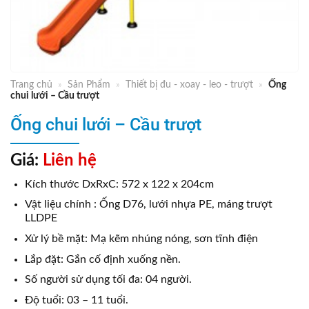
Trang chủ
»
Sản Phẩm
»
Thiết bị đu - xoay - leo - trượt
»
Ống
chui lưới – Cầu trượt
Ống chui lưới – Cầu trượt
Giá:
Liên hệ
Kích thước DxRxC: 572 x 122 x 204cm
Vật liệu chính : Ống D76, lưới nhựa PE, máng trượt
LLDPE
Xử lý bề mặt: Mạ kẽm nhúng nóng, sơn tĩnh điện
Lắp đặt: Gắn cố định xuống nền.
Số người sử dụng tối đa: 04 người.
Độ tuổi: 03 – 11 tuổi.