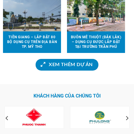
TIỀN GIANG – LẮP ĐẶT 80
BUÔN MÊ THUỘT (ĐẮK LẮK)
BỘ DỤNG CỤ TRÊN ĐỊA BÀN
– DỤNG CỤ ĐƯỢC LẮP ĐẶT
TP. MỸ THO
TẠI TRƯỜNG TRẦN PHÚ
XEM THÊM DỰ ÁN
KHÁCH HÀNG CỦA CHÚNG TÔI