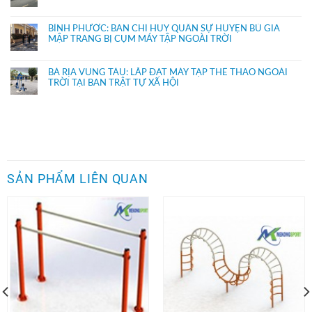
BÌNH PHƯỚC: BAN CHỈ HUY QUÂN SỰ HUYỆN BÙ GIA
MẬP TRANG BỊ CỤM MÁY TẬP NGOÀI TRỜI
BÀ RỊA VŨNG TÀU: LẮP ĐẶT MÁY TẬP THỂ THAO NGOÀI
TRỜI TẠI BAN TRẬT TỰ XÃ HỘI
SẢN PHẨM LIÊN QUAN