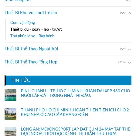
Môn Bóng Rổ
Thiết Bị Khu vui chơi trẻ em
(55)
Cụm vận động
Thiết bị đu - xoay - leo - trượt
Thú nhún lò xo - Bập bênh
Thiết Bị Thể Thao Ngoài Trời
(59)
Thiết Bị Thể Thao Tổng Hợp
(116)
TIN TỨC
BÌNH CHÁNH – TP. HỒ CHÍ MINH: KHÁN ĐÀI XẾP 430 CHỔ
NGỒI LẮP ĐẶT TRONG NHÀ THI ĐẤU.
THÀNH PHỐ HỒ CHÍ MINH: HOÀN THIỆN TIỆN ÍCH CHO 2
KHU NHÀ Ở CAO CẤP KHANG ĐIỀN
LONG AN: MEKONGSPORT LẮP ĐẶT CỤM 24 MÁY TẬP THỂ
DỤC NGOÀI TRỜI DỌC KÊNH THỊ TRẤN THỦ THỪA