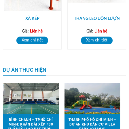
XÀ KÉP
THANG LEO UỐN LƯỢN
Giá:
Liên hệ
Giá:
Liên hệ
Xem chi tiết
Xem chi tiết
DỰ ÁN THỰC HIỆN
BÌNH CHÁNH – TP.HỒ CHÍ
THÀNH PHỐ HỒ CHÍ MINH –
MINH: KHÁN ĐÀI XẾP 430
DỰ ÁN KHU DÂN CƯ VILLA