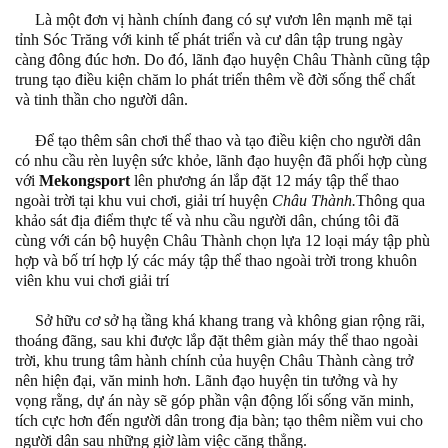
Là một đơn vị hành chính đang có sự vươn lên mạnh mẽ tại
tỉnh Sóc Trăng với kinh tế phát triển và cư dân tập trung ngày
càng đông đúc hơn. Do đó, lãnh đạo huyện Châu Thành cũng tập
trung tạo điều kiện chăm lo phát triển thêm về đời sống thể chất
và tinh thần cho người dân.
Để tạo thêm sân chơi thể thao và tạo điều kiện cho người dân
có nhu cầu rèn luyện sức khỏe, lãnh đạo huyện đã phối hợp cùng
với
Mekongsport
lên phương án lắp đặt 12 máy tập thể thao
ngoài trời tại khu vui chơi, giải trí huyện
Châu Thành.
Thông qua
khảo sát địa điểm thực tế và nhu cầu người dân, chúng tôi đã
cùng với cán bộ huyện Châu Thành chọn lựa 12 loại máy tập phù
hợp và bố trí hợp lý các máy tập thể thao ngoài trời trong khuôn
viên khu vui chơi giải trí
Sở hữu cơ sở hạ tầng khá khang trang và không gian rộng rãi,
thoáng đãng, sau khi được lắp đặt thêm giàn máy thể thao ngoài
trời, khu trung tâm hành chính của huyện Châu Thành càng trở
nên hiện đại, văn minh hơn. Lãnh đạo huyện tin tưởng và hy
vọng rằng, dự án này sẽ góp phần vận động lối sống văn minh,
tích cực hơn đến người dân trong địa bàn; tạo thêm niềm vui cho
người dân sau những giờ làm việc căng thẳng.