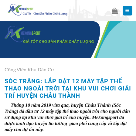
Skip
to
content
Công Viên Khu Dân Cư
SÓC TRĂNG: LẮP ĐẶT 12 MÁY TẬP THỂ
THAO NGOÀI TRỜI TẠI KHU VUI CHƠI GIẢI
TRÍ HUYỆN CHÂU THÀNH
Tháng 10 năm 2019 vừa qua, huyện Châu Thành (Sóc
Trăng) đã đầu tư 12 máy tập thể thao ngoài trời cho người dân
sử dụng tại khu vui chơi giải trí của huyện. Mekongsport đã
được lãnh đạo huyện tin tưởng giao phó cung cấp và lắp đặt
máy cho dự án này.