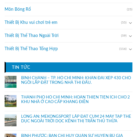
Môn Bóng Rổ
(25)
Thiết Bị Khu vui chơi trẻ em
(55)
Thiết Bị Thể Thao Ngoài Trời
(59)
Thiết Bị Thể Thao Tổng Hợp
(116)
TIN TỨC
BÌNH CHÁNH – TP. HỒ CHÍ MINH: KHÁN ĐÀI XẾP 430 CHỔ
NGỒI LẮP ĐẶT TRONG NHÀ THI ĐẤU.
THÀNH PHỐ HỒ CHÍ MINH: HOÀN THIỆN TIỆN ÍCH CHO 2
KHU NHÀ Ở CAO CẤP KHANG ĐIỀN
LONG AN: MEKONGSPORT LẮP ĐẶT CỤM 24 MÁY TẬP THỂ
DỤC NGOÀI TRỜI DỌC KÊNH THỊ TRẤN THỦ THỪA
BÌNH PHƯỚC: BAN CHỈ HUY QUÂN SỰ HUYỆN BÙ GIA