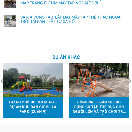
MẬP TRANG BỊ CỤM MÁY TẬP NGOÀI TRỜI
BÀ RỊA VŨNG TÀU: LẮP ĐẶT MÁY TẬP THỂ THAO NGOÀI
TRỜI TẠI BAN TRẬT TỰ XÃ HỘI
DỰ ÁN KHÁC
THÀNH PHỐ HỒ CHÍ MINH –
ĐỒNG NAI – GẦN 500 BỘ
DỰ ÁN KHU DÂN CƯ VILLA
DỤNG CỤ TẬP THỂ DỤC CHO
PARK (QUẬN 9)
NGƯỜI LỚN VÀ TRÒ CHƠI TRẺ
EM ĐƯỢC LẮP ĐẶT TẠI 90 ĐỊA
ĐIỂM TRÊN ĐỊA BÀN HUYỆN
VĨNH CỬU