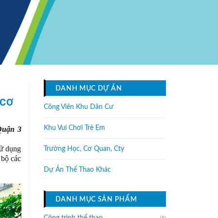
DANH MỤC DỰ ÁN
 CƠ
Công Viên Khu Dân Cư
Khu Vui Chơi Trẻ Em
Quận 3
sử dụng
Trường Học, Cơ Quan, Cty
 bộ các
Dự Án Thể Thao Khác
DANH MỤC SẢN PHẨM
(8)