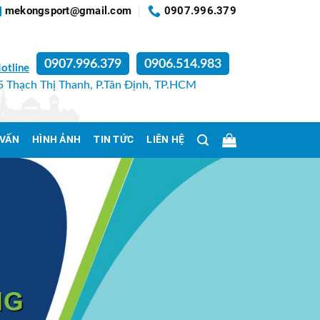
mekongsport@gmail.com
0907.996.379
0907.996.379
0906.514.983
otline
 Thạch Thị Thanh, P.Tân Định, TP.HCM
 VẤN
HÌNH ẢNH
TIN TỨC
LIÊN HỆ