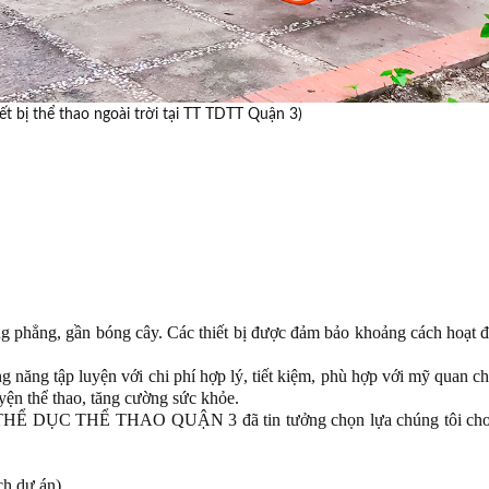
ết bị thể thao ngoài trời tại TT TDTT Quận 3)
ng phẳng, gần bóng cây. Các thiết bị được đảm bảo khoảng cách hoạt 
năng tập luyện với chi phí hợp lý, tiết kiệm, phù hợp với mỹ quan c
uyện thể thao, tăng cường sức khỏe.
Ể DỤC THỂ THAO QUẬN 3 đã tin tưởng chọn lựa chúng tôi cho
ch dự án)