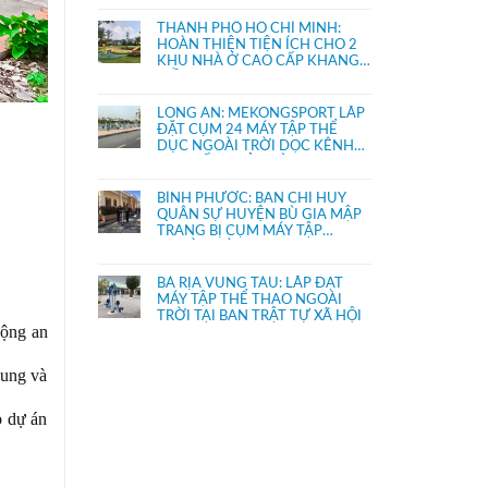
THÀNH PHỐ HỒ CHÍ MINH:
HOÀN THIỆN TIỆN ÍCH CHO 2
KHU NHÀ Ở CAO CẤP KHANG
ĐIỀN
LONG AN: MEKONGSPORT LẮP
ĐẶT CỤM 24 MÁY TẬP THỂ
DỤC NGOÀI TRỜI DỌC KÊNH
THỊ TRẤN THỦ THỪA
BÌNH PHƯỚC: BAN CHỈ HUY
QUÂN SỰ HUYỆN BÙ GIA MẬP
TRANG BỊ CỤM MÁY TẬP
NGOÀI TRỜI
BÀ RỊA VŨNG TÀU: LẮP ĐẶT
MÁY TẬP THỂ THAO NGOÀI
TRỜI TẠI BAN TRẬT TỰ XÃ HỘI
động an
hung và
 dự án