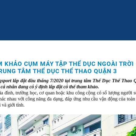
M KHẢO CỤM MÁY TẬP THỂ DỤC NGOÀI TRỜI
RUNG TÂM THỂ DỤC THỂ THAO QUẬN 3
sport lắp đặt đầu tháng 7/2020 tại trung tâm Thể Dục Thể Thao 
cá nhân đang có ý định lắp đặt có thể tham khảo.
gia đình, trường học, cơ quan hoặc khu công cộng có số lượng người 
 khác nhau với công năng đa dạng, đáp ứng nhu cầu vận động của toàn
và giới tính.