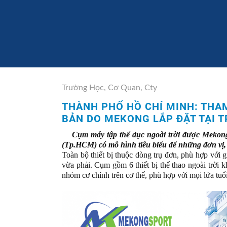
Trường Học, Cơ Quan, Cty
THÀNH PHỐ HỒ CHÍ MINH: THA
BẢN DO MEKONG LẮP ĐẶT TẠI T
Cụm máy tập thể dục ngoài trời được Mekong
(Tp.HCM) có mô hình tiêu biểu để những đơn vị, 
Toàn bộ thiết bị thuộc dòng trụ đơn, phù hợp với 
vừa phải. Cụm gồm 6 thiết bị thể thao ngoài trời
nhóm cơ chính trên cơ thể, phù hợp với mọi lứa tuổi 