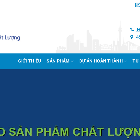
H
45
GIỚI THIỆU
SẢN PHẨM
DỰ ÁN HOÀN THÀNH
TƯ