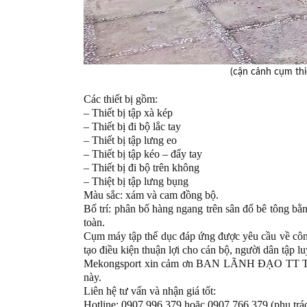
(cận cảnh cụm thi
Các thiết bị gồm:
– Thiết bị tập xà kép
– Thiết bị đi bộ lắc tay
– Thiết bị tập lưng eo
– Thiết bị tập kéo – đẩy tay
– Thiết bị đi bộ trên không
– Thiệt bị tập lưng bụng
Màu sắc: xám và cam đồng bộ.
Bố trí: phân bố hàng ngang trên sân đổ bê tông bằ
toàn.
Cụm máy tập thể dục đáp ứng được yêu cầu về công 
tạo điều kiện thuận lợi cho cán bộ, người dân tập l
Mekongsport xin cảm ơn BAN LÃNH ĐẠO TT TH
này.
Liên hệ tư vấn và nhận giá tốt:
Hotline: 0907 996 379 hoặc 0907 766 379 (phụ trá