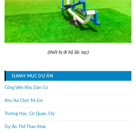
(thiết bị đi bộ lắc tay)
DANH MỤC DỰ ÁN
Công Viên Khu Dân Cư
Khu Vui Chơi Trẻ Em
Trường Học, Cơ Quan, Cty
Dự Án Thể Thao Khác