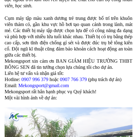
viên, học sinh.
Cụm máy tập màu xanh dương trẻ trung được bố trí trên khuôn
viên thảm cỏ, gần khu vực hồ bơi tạo quan cảnh trong lành, mát
mẻ. Các thiết bị máy tập được chọn lựa để có công năng đa dạng
và phù hợp với nhiều lứa tuổi khác nhau. Thiết bị có trụ bằng thép
cao cấp, sơn tĩnh điện chống gỉ sét và được đúc trụ bê tông kiên
cố. Đội ngũ kĩ thuật cũng đảm bảo khoản cách hoạt động an toàn
giữa các thiết bị.
Mekongsport xin cảm ơn BAN GIÁM HIỆU TRƯỜNG THBT
BÔNG SEN đã tin tưởng chọn lựa chúng tôi cho dự án.
Liên hệ tư vấn và nhận giá tốt:
Hotline:
0907 996 379
hoặc
0907 766 379
(phụ trách dự án)
Email:
Mekongsport@gmail.com
Mekongsport rất hân hạnh phục vụ Quý khách!
Một vài hình ảnh về dự án: