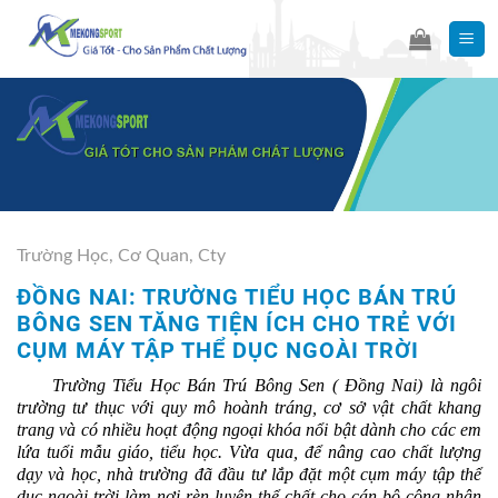
Skip
to
content
Trường Học, Cơ Quan, Cty
ĐỒNG NAI: TRƯỜNG TIỂU HỌC BÁN TRÚ
BÔNG SEN TĂNG TIỆN ÍCH CHO TRẺ VỚI
CỤM MÁY TẬP THỂ DỤC NGOÀI TRỜI
Trường Tiểu Học Bán Trú Bông Sen ( Đồng Nai) là ngôi
trường tư thục với quy mô hoành tráng, cơ sở vật chất khang
trang và có nhiều hoạt động ngoại khóa nổi bật dành cho các em
lứa tuổi mẫu giáo, tiểu học. Vừa qua, để nâng cao chất lượng
dạy và học, nhà trường đã đầu tư lắp đặt một cụm máy tập thể
dục ngoài trời làm nơi rèn luyện thể chất cho cán bộ công nhân