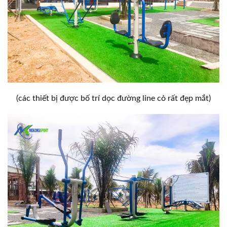
(các thiết bị được bố trí dọc đường line cỏ rất đẹp mắt)