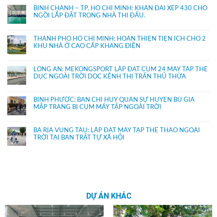
BÌNH CHÁNH – TP. HỒ CHÍ MINH: KHÁN ĐÀI XẾP 430 CHỔ
NGỒI LẮP ĐẶT TRONG NHÀ THI ĐẤU.
THÀNH PHỐ HỒ CHÍ MINH: HOÀN THIỆN TIỆN ÍCH CHO 2
KHU NHÀ Ở CAO CẤP KHANG ĐIỀN
LONG AN: MEKONGSPORT LẮP ĐẶT CỤM 24 MÁY TẬP THỂ
DỤC NGOÀI TRỜI DỌC KÊNH THỊ TRẤN THỦ THỪA
BÌNH PHƯỚC: BAN CHỈ HUY QUÂN SỰ HUYỆN BÙ GIA
MẬP TRANG BỊ CỤM MÁY TẬP NGOÀI TRỜI
BÀ RỊA VŨNG TÀU: LẮP ĐẶT MÁY TẬP THỂ THAO NGOÀI
TRỜI TẠI BAN TRẬT TỰ XÃ HỘI
DỰ ÁN KHÁC