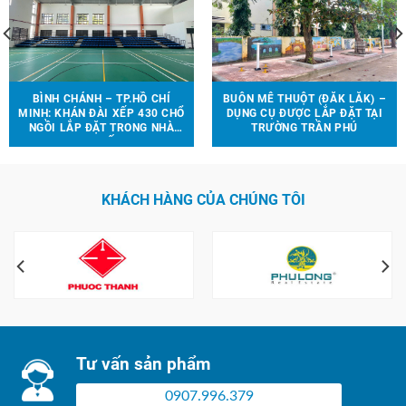
BÌNH CHÁNH – TP.HỒ CHÍ
BUÔN MÊ THUỘT (ĐẮK LẮK) –
MINH: KHÁN ĐÀI XẾP 430 CHỔ
DỤNG CỤ ĐƯỢC LẮP ĐẶT TẠI
NGỒI LẮP ĐẶT TRONG NHÀ
TRƯỜNG TRẦN PHÚ
THI ĐẤU.
KHÁCH HÀNG CỦA CHÚNG TÔI
Tư vấn sản phẩm
0907.996.379