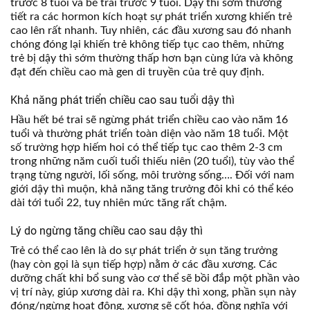
trước 8 tuổi và bé trai trước 9 tuổi. Dậy thì sớm thường
tiết ra các hormon kích hoạt sự phát triển xương khiến trẻ
cao lên rất nhanh. Tuy nhiên, các đầu xương sau đó nhanh
chóng đóng lại khiến trẻ không tiếp tục cao thêm, những
trẻ bị dậy thì sớm thường thấp hơn bạn cùng lứa và không
đạt đến chiều cao mà gen di truyền của trẻ quy định.
Khả năng phát triển chiều cao sau tuổi dậy thì
Hầu hết bé trai sẽ ngừng phát triển chiều cao vào năm 16
tuổi và thường phát triển toàn diện vào năm 18 tuổi. Một
số trường hợp hiếm hoi có thể tiếp tục cao thêm 2-3 cm
trong những năm cuối tuổi thiếu niên (20 tuổi), tùy vào thể
trạng từng người, lối sống, môi trường sống…. Đối với nam
giới dậy thì muộn, khả năng tăng trưởng đôi khi có thể kéo
dài tới tuổi 22, tuy nhiên mức tăng rất chậm.
Lý do ngừng tăng chiều cao sau dậy thì
Trẻ có thể cao lên là do sự phát triển ở sụn tăng trưởng
(hay còn gọi là sụn tiếp hợp) nằm ở các đầu xương. Các
dưỡng chất khi bổ sung vào cơ thể sẽ bồi đắp một phần vào
vị trí này, giúp xương dài ra. Khi dậy thì xong, phần sụn này
đóng/ngừng hoạt động, xương sẽ cốt hóa, đồng nghĩa với