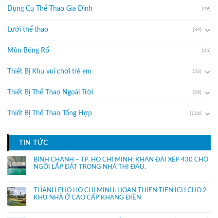
Dụng Cụ Thể Thao Gia Đình
(49)
Lưới thể thao
(34)
Môn Bóng Rổ
(25)
Thiết Bị Khu vui chơi trẻ em
(55)
Thiết Bị Thể Thao Ngoài Trời
(59)
Thiết Bị Thể Thao Tổng Hợp
(116)
TIN TỨC
BÌNH CHÁNH – TP. HỒ CHÍ MINH: KHÁN ĐÀI XẾP 430 CHỔ
NGỒI LẮP ĐẶT TRONG NHÀ THI ĐẤU.
THÀNH PHỐ HỒ CHÍ MINH: HOÀN THIỆN TIỆN ÍCH CHO 2
KHU NHÀ Ở CAO CẤP KHANG ĐIỀN