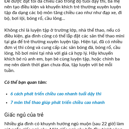
Để được đạt tối đa chiều cao trong độ tuổi dậy thì, ba mẹ
nên tạo điều kiện và khuyến khích trẻ thường xuyên luyện
tập đa dạng các bộ môn tăng chiều cao như như đạp xe, đi
bộ, bơi lội, bóng rổ, cầu lông…
Không chỉ là luyện tập ở trường lớp, nhà thể thao, nếu có
điều kiện, gia đình cũng có thể lắp đặt các sân thể thao mini
tại gia để trẻ thường xuyên luyện tập. Hiện tại, đã có nhiều
đơn vị thi công và cung cấp các sân bóng đá, bóng rổ, cầu
lông, hồ bơi mini tại nhà với giá cả hợp lý. Hãy khuyến
khích bé rủ anh em, bạn bè cùng luyện tập, hoặc chính ba
mẹ nên dành thời gian chưa đùa, tập luyện với bé mỗi
tuần.
Có thể bạn quan tâm:
6 cách phát triển chiều cao nhanh tuổi dậy thì
7 môn thể thao giúp phát triển chiều cao nhanh
Giấc ngủ của trẻ
Nhiều gia đình có khuynh hướng ngủ muộn (sau 22 giờ) làm