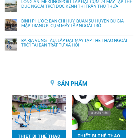
LONG AN: MEKONGSPORT LẮP ĐẶT CỤM 24 MÁY TẬP THỂ
DỤC NGOÀI TRỜI DỌC KÊNH THỊ TRẤN THỦ THỪA
BÌNH PHƯỚC: BAN CHỈ HUY QUÂN SỰ HUYỆN BÙ GIA
MẬP TRANG BỊ CỤM MÁY TẬP NGOÀI TRỜI
BÀ RỊA VŨNG TÀU: LẮP ĐẶT MÁY TẬP THỂ THAO NGOÀI
TRỜI TẠI BAN TRẬT TỰ XÃ HỘI
SẢN PHẨM
THIẾT BỊ THỂ THAO
THIẾT BỊ THỂ THAO