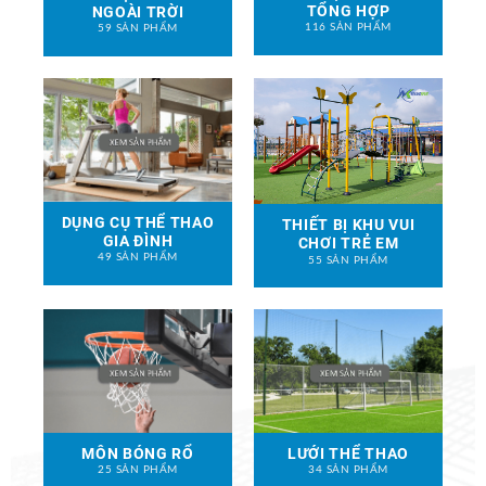
TỔNG HỢP
NGOÀI TRỜI
116 SẢN PHẨM
59 SẢN PHẨM
DỤNG CỤ THỂ THAO
THIẾT BỊ KHU VUI
GIA ĐÌNH
CHƠI TRẺ EM
49 SẢN PHẨM
55 SẢN PHẨM
MÔN BÓNG RỔ
LƯỚI THỂ THAO
25 SẢN PHẨM
34 SẢN PHẨM