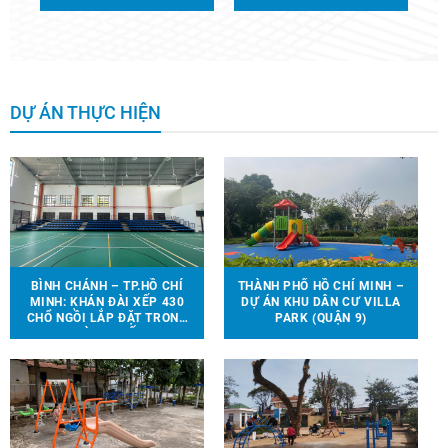
DỰ ÁN THỰC HIỆN
BÌNH CHÁNH – TP.HỒ CHÍ
THÀNH PHỐ HỒ CHÍ MINH –
MINH: KHÁN ĐÀI XẾP 430
DỰ ÁN KHU DÂN CƯ VILLA
CHỔ NGỒI LẮP ĐẶT TRONG
PARK (QUẬN 9)
NHÀ THI ĐẤU.