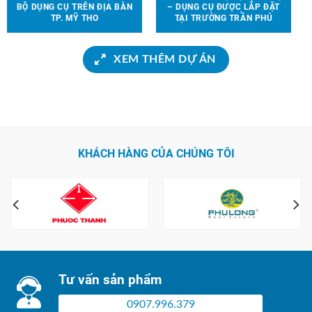
BỘ DỤNG CỤ TRÊN ĐỊA BÀN
– DỤNG CỤ ĐƯỢC LẮP ĐẶT
TP. MỸ THO
TẠI TRƯỜNG TRẦN PHÚ
XEM THÊM DỰ ÁN
KHÁCH HÀNG CỦA CHÚNG TÔI
Tư vấn sản phẩm
0907.996.379