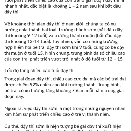
Tuổi phát triển chiều cao của con trai ở giai đoạn dậy thì là
nhanh nhất, đặc biệt là khoảng 1 – 2 năm sau khi bắt đầu
dậy thì.
Về khoảng thời gian dậy thì ở nam giới, chúng ta có xu
hướng chia thành hai loại: trưởng thành sớm (bắt đầu dậy
thì khoảng 9-12 tuổi) và trưởng thành muộn (bắt đầu dậy
thì khoảng 13-14 tuổi). Tuy nhiên, vẫn có những trường
hợp hiếm hoi bé trai dậy thì sớm khi 9 tuổi, cũng có bé dậy
thì muộn ở tuổi 15. Nhìn chung, trung bình đa số chiều cao
của con trai phát triển vượt trội nhất ở độ tuổi từ 12 – 15.
Tốc độ tăng chiều cao tuổi dậy thì
Trong giai đoạn dậy thì, chiều cao cực đại mà các bé trai đạt
được chiếm 92% chiều cao khi trưởng thành. Trung bình,
bé trai có xu hướng tăng khoảng 7,6cm mỗi năm trong giai
đoạn này.
Ngoài ra, việc dậy thì sớm là một trong những nguyên nhân
kìm hãm sự phát triển chiều cao ở trẻ vị thành niên.
Cụ thể, dậy thì sớm là hiện tượng bé gái dậy thì xuất hiện