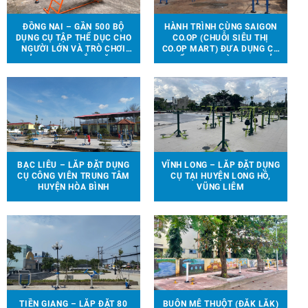
ĐỒNG NAI – GẦN 500 BỘ
HÀNH TRÌNH CÙNG SAIGON
DỤNG CỤ TẬP THỂ DỤC CHO
CO.OP (CHUỖI SIÊU THỊ
NGƯỜI LỚN VÀ TRÒ CHƠI
CO.OP MART) ĐƯA DỤNG CỤ
TRẺ EM ĐƯỢC LẮP ĐẶT TẠI
THỂ THAO, TRÒ CHƠI TRẺ
90 ĐỊA ĐIỂM TRÊN ĐỊA BÀN
EM ĐẾN VỚI 13 TRƯỜNG
HUYỆN VĨNH CỬU
HỌC TẠI 6 TỈNH THÀNH
BẠC LIÊU – LẮP ĐẶT DỤNG
VĨNH LONG – LẮP ĐẶT DỤNG
CỤ CÔNG VIÊN TRUNG TÂM
CỤ TẠI HUYỆN LONG HỒ,
HUYỆN HÒA BÌNH
VŨNG LIÊM
TIỀN GIANG – LẮP ĐẶT 80
BUÔN MÊ THUỘT (ĐẮK LẮK)