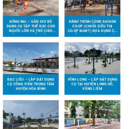
ĐỒNG NAI – GẦN 500 BỘ
HÀNH TRÌNH CÙNG SAIGON
DỤNG CỤ TẬP THỂ DỤC CHO
CO.OP (CHUỖI SIÊU THỊ
NGƯỜI LỚN VÀ TRÒ CHƠI
CO.OP MART) ĐƯA DỤNG CỤ
TRẺ EM ĐƯỢC LẮP ĐẶT TẠI
THỂ THAO, TRÒ CHƠI TRẺ
90 ĐỊA ĐIỂM TRÊN ĐỊA BÀN
EM ĐẾN VỚI 13 TRƯỜNG
HUYỆN VĨNH CỬU
HỌC TẠI 6 TỈNH THÀNH
BẠC LIÊU – LẮP ĐẶT DỤNG
VĨNH LONG – LẮP ĐẶT DỤNG
CỤ CÔNG VIÊN TRUNG TÂM
CỤ TẠI HUYỆN LONG HỒ,
HUYỆN HÒA BÌNH
VŨNG LIÊM