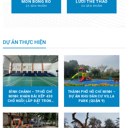
MÔN BÓNG RỔ
LƯỚI THỂ THAO
25 SẢN PHẨM
34 SẢN PHẨM
DỰ ÁN THỰC HIỆN
BÌNH CHÁNH – TP.HỒ CHÍ
THÀNH PHỐ HỒ CHÍ MINH –
MINH: KHÁN ĐÀI XẾP 430
DỰ ÁN KHU DÂN CƯ VILLA
CHỔ NGỒI LẮP ĐẶT TRONG
PARK (QUẬN 9)
NHÀ THI ĐẤU.