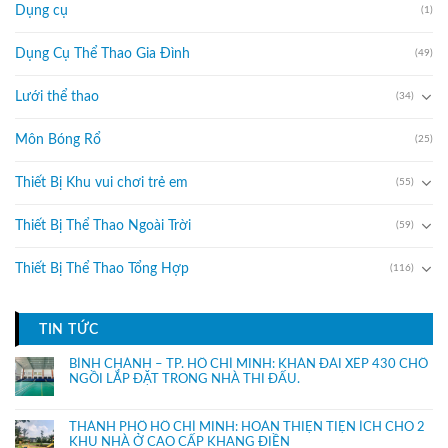
Dụng cụ
(1)
Dụng Cụ Thể Thao Gia Đình
(49)
Lưới thể thao
(34)
Môn Bóng Rổ
(25)
Thiết Bị Khu vui chơi trẻ em
(55)
Thiết Bị Thể Thao Ngoài Trời
(59)
Thiết Bị Thể Thao Tổng Hợp
(116)
TIN TỨC
BÌNH CHÁNH – TP. HỒ CHÍ MINH: KHÁN ĐÀI XẾP 430 CHỔ
NGỒI LẮP ĐẶT TRONG NHÀ THI ĐẤU.
THÀNH PHỐ HỒ CHÍ MINH: HOÀN THIỆN TIỆN ÍCH CHO 2
KHU NHÀ Ở CAO CẤP KHANG ĐIỀN