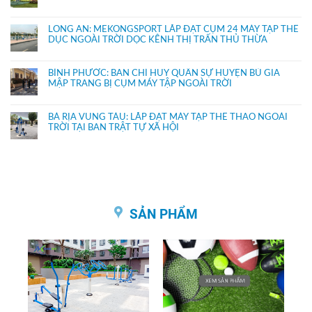
LONG AN: MEKONGSPORT LẮP ĐẶT CỤM 24 MÁY TẬP THỂ
DỤC NGOÀI TRỜI DỌC KÊNH THỊ TRẤN THỦ THỪA
BÌNH PHƯỚC: BAN CHỈ HUY QUÂN SỰ HUYỆN BÙ GIA
MẬP TRANG BỊ CỤM MÁY TẬP NGOÀI TRỜI
BÀ RỊA VŨNG TÀU: LẮP ĐẶT MÁY TẬP THỂ THAO NGOÀI
TRỜI TẠI BAN TRẬT TỰ XÃ HỘI
SẢN PHẨM