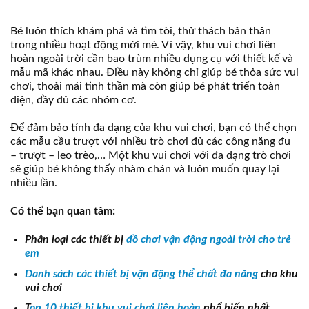
Bé luôn thích khám phá và tìm tòi, thử thách bản thân
trong nhiều hoạt động mới mẻ. Vì vậy, khu vui chơi liên
hoàn ngoài trời cần bao trùm nhiều dụng cụ với thiết kế và
mẫu mã khác nhau. Điều này không chỉ giúp bé thỏa sức vui
chơi, thoải mái tinh thần mà còn giúp bé phát triển toàn
diện, đầy đủ các nhóm cơ.
Để đảm bảo tính đa dạng của khu vui chơi, bạn có thể chọn
các mẫu cầu trượt với nhiều trò chơi đủ các công năng đu
– trượt – leo trèo,… Một khu vui chơi với đa dạng trò chơi
sẽ giúp bé không thấy nhàm chán và luôn muốn quay lại
nhiều lần.
Có thể bạn quan tâm:
Phân loại các thiết bị
đồ chơi vận động ngoài trời cho trẻ
em
Danh sách các thiết bị vận động thể chất đa năng
cho khu
vui chơi
T
op 10 thiết bị khu vui chơi liên hoàn
phổ biến nhất