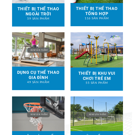
THIẾT BỊ THỂ THAO
THIẾT BỊ THỂ THAO
TỔNG HỢP
NGOÀI TRỜI
116 SẢN PHẨM
59 SẢN PHẨM
DỤNG CỤ THỂ THAO
THIẾT BỊ KHU VUI
GIA ĐÌNH
CHƠI TRẺ EM
49 SẢN PHẨM
55 SẢN PHẨM