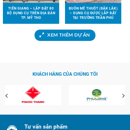
TIỀN GIANG – LẮP ĐẶT 80
BUÔN MÊ THUỘT (ĐẮK LẮK)
BỘ DỤNG CỤ TRÊN ĐỊA BÀN
– DỤNG CỤ ĐƯỢC LẮP ĐẶT
TP. MỸ THO
TẠI TRƯỜNG TRẦN PHÚ
XEM THÊM DỰ ÁN
KHÁCH HÀNG CỦA CHÚNG TÔI
Tư vấn sản phẩm