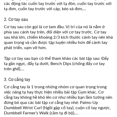
các động tác cuốn tay trước với tạ đòn, cuốn tay trước với
tạ đơn, cuốn tay trước với cáp, kéo xà đơn,…
2. Cơ tay sau
Cơ tay sau còn gọi là cơ tam đầu. Vị trí của nó là nằm ở
phía sau cánh tay trên, đối diện với cơ tay trước. Cơ tay
sau khá lớn, chiếm khoảng 2/3 kích thước cánh tay nên khá
quan trọng và cần được tập luyện nhiều hơn để cánh tay
phát triển, vạm vỡ hơn.
Tập cơ tay sau bạn có thể tham khảo các bài tập sau: Đẩy
tạ gần ngực, đẩy tạ dưới, Bench Dips (chống đẩy cơ tay
trên ghế),…
3. Cơ cẳng tay
Cơ cẳng tay là 1 trong những nhóm cơ quan trọng trong
việc nâng tạ hay thực hiện nhiều bài tập Gym khác. Cơ
cẳng tay không hề khó lên cơ như nhiều bạn lầm tưởng nên
đừng bỏ qua các bài tập cơ cẳng tay nhé: Palms-Up
Dumbbell Wrist Curl (Ngồi gập cổ tay), cuộn cổ tay ngược,
Dumbbell Farmer’s Walk (cầm tạ đi bộ),…