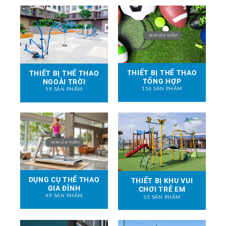
THIẾT BỊ THỂ THAO
THIẾT BỊ THỂ THAO
TỔNG HỢP
NGOÀI TRỜI
116 SẢN PHẨM
59 SẢN PHẨM
DỤNG CỤ THỂ THAO
THIẾT BỊ KHU VUI
GIA ĐÌNH
CHƠI TRẺ EM
49 SẢN PHẨM
55 SẢN PHẨM