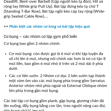
Deadlift, Bent-over Barbell (Gập người kéo tạ đòn), Hít xà
rộng tay (Wide grip Pull Up), Bài tập đứng kéo tạ chữ T
(Standing T-Bar Row), Bài tập ngồi kéo cáp tay rộng (Wide-
grip Seated Cable Row),…
>>
Phân biệt các nhóm cơ lưng và bài tập hiệu quả
Cơ bụng – các nhóm cơ tập gym phổ biến
Cơ bụng bao gồm 2 nhóm chính:
Cơ múi bụng: còn được gọi là 6 múi vì khi tập luyện đa
số chỉ lên 6 múi, nhưng nói chính xác hơn là nó có tận 8
múi liền, bao gồm 6 múi nhỏ ở trên và 2 múi dài ở phía
dưới.
Các cơ liên sườn. 2 Nhóm cơ dọc 2 bên sườn tạp thành
một vòm ôm vào các múi bụng phía trong gồm Serratus
Anterior nhóm nhỏ phía ngoài và External Oblique nhóm
lớn phía trong gần múi bụng.
Các bài tập cơ bụng gồm plank, gập bụng, giương chân đá
lên xuống, đẩy bụng bằng con lăn, treo người nâng cao đùi,
gập bụng chữ V, leo núi,…