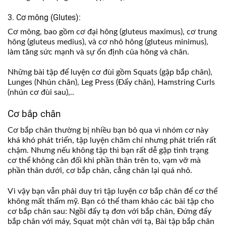
3. Cơ mông (Glutes):
Cơ mông, bao gồm cơ đại hông (gluteus maximus), cơ trung
hông (gluteus medius), và cơ nhỏ hông (gluteus minimus),
làm tăng sức mạnh và sự ổn định của hông và chân.
Những bài tập để luyện cơ đùi gồm Squats (gập bắp chân),
Lunges (Nhún chân), Leg Press (Đẩy chân), Hamstring Curls
(nhún cơ đùi sau),..
Cơ bắp chân
Cơ bắp chân thường bị nhiều bạn bỏ qua vì nhóm cơ này
khá khó phát triển, tập luyện chăm chỉ nhưng phát triển rất
chậm. Nhưng nếu không tập thì bạn rất dễ gặp tình trạng
cơ thể không cân đối khi phần thân trên to, vạm vỡ mà
phần thân dưới, cơ bắp chân, cẳng chân lại quá nhỏ.
Vì vậy bạn vẫn phải duy trì tập luyện cơ bắp chân để cơ thể
không mất thẩm mỹ. Bạn có thể tham khảo các bài tập cho
cơ bắp chân sau: Ngồi đẩy tạ đơn với bắp chân, Đứng đẩy
bắp chân với máy, Squat một chân với tạ, Bài tập bắp chân