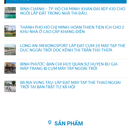
BÌNH CHÁNH – TP. HỒ CHÍ MINH: KHÁN ĐÀI XẾP 430 CHỔ
NGỒI LẮP ĐẶT TRONG NHÀ THI ĐẤU.
THÀNH PHỐ HỒ CHÍ MINH: HOÀN THIỆN TIỆN ÍCH CHO 2
KHU NHÀ Ở CAO CẤP KHANG ĐIỀN
LONG AN: MEKONGSPORT LẮP ĐẶT CỤM 24 MÁY TẬP THỂ
DỤC NGOÀI TRỜI DỌC KÊNH THỊ TRẤN THỦ THỪA
BÌNH PHƯỚC: BAN CHỈ HUY QUÂN SỰ HUYỆN BÙ GIA
MẬP TRANG BỊ CỤM MÁY TẬP NGOÀI TRỜI
BÀ RỊA VŨNG TÀU: LẮP ĐẶT MÁY TẬP THỂ THAO NGOÀI
TRỜI TẠI BAN TRẬT TỰ XÃ HỘI
SẢN PHẨM