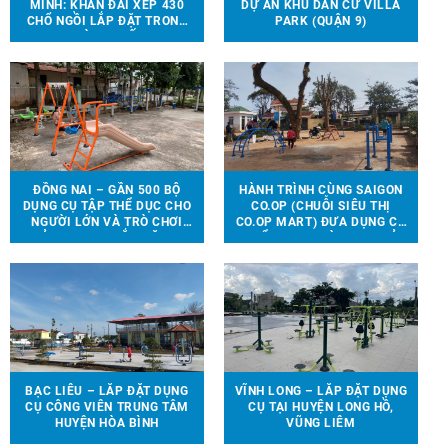
MINH: KHÁN ĐÀI XẾP 430
DỰ ÁN KHU DÂN CƯ VILLA
CHỔ NGỒI LẮP ĐẶT TRONG
PARK (QUẬN 9)
NHÀ THI ĐẤU.
ĐỒNG NAI – GẦN 500 BỘ
HÀNH TRÌNH CÙNG SAIGON
DỤNG CỤ TẬP THỂ DỤC CHO
CO.OP (CHUỖI SIÊU THỊ
NGƯỜI LỚN VÀ TRÒ CHƠI
CO.OP MART) ĐƯA DỤNG CỤ
TRẺ EM ĐƯỢC LẮP ĐẶT TẠI
THỂ THAO, TRÒ CHƠI TRẺ
90 ĐỊA ĐIỂM TRÊN ĐỊA BÀN
EM ĐẾN VỚI 13 TRƯỜNG
HUYỆN VĨNH CỬU
HỌC TẠI 6 TỈNH THÀNH
BẠC LIÊU – LẮP ĐẶT DỤNG
VĨNH LONG – LẮP ĐẶT DỤNG
CỤ CÔNG VIÊN TRUNG TÂM
CỤ TẠI HUYỆN LONG HỒ,
HUYỆN HÒA BÌNH
VŨNG LIÊM