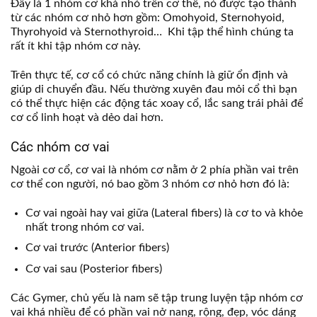
Đây là 1 nhóm cơ khá nhỏ trên cơ thể, nó được tạo thành
từ các nhóm cơ nhỏ hơn gồm: Omohyoid, Sternohyoid,
Thyrohyoid và Sternothyroid… Khi tập thể hình chúng ta
rất ít khi tập nhóm cơ này.
Trên thực tế, cơ cổ có chức năng chính là giữ ổn định và
giúp di chuyển đầu. Nếu thường xuyên đau mỏi cổ thì bạn
có thể thực hiện các động tác xoay cổ, lắc sang trái phải để
cơ cổ linh hoạt và dẻo dai hơn.
Các nhóm cơ vai
Ngoài cơ cổ, cơ vai là nhóm cơ nằm ở 2 phía phần vai trên
cơ thể con người, nó bao gồm 3 nhóm cơ nhỏ hơn đó là:
Cơ vai ngoài hay vai giữa (Lateral fibers) là cơ to và khỏe
nhất trong nhóm cơ vai.
Cơ vai trước (Anterior fibers)
Cơ vai sau (Posterior fibers)
Các Gymer, chủ yếu là nam sẽ tập trung luyện tập nhóm cơ
vai khá nhiều để có phần vai nở nang, rộng, đẹp, vóc dáng