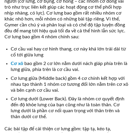
người (cơ lưng, cơ bụng, cơ hông – các nhóm cơ đóng vai
trò như trục liên kết giúp các hoạt động cơ thể phối hợp
nhịp nhàng, có lực). Cơ lưng bao gồm rất nhiều nhóm cơ
khác nhỏ hơn, mỗi nhóm có những bài tập riêng. Vì thế,
Gymer cần chú ý và phân loại và có chế độ tập luyện đồng
đều để mang tới hiệu quả tối đa về cả thể hình lẫn sức lực.
Cơ lưng bao gồm 4 nhóm chính sau:
Cơ cầu vai hay cơ hình thang, cơ này khá lớn trải dài từ
cổ tới giữa lưng
Cơ xô
bao gồm 2 cơ lớn nằm dưới nách giáp phía trên là
lưng giữa, phía trên là cơ cầu vai.
Cơ lưng giữa (Middle back) gồm 4 cơ chính kết hợp với
nhau tạo thành 1 nhóm cơ tương đối lớn nằm trên cơ xô
và bên cạnh cơ cầu vai.
Cơ lưng dưới (Lower Back). Đây là nhóm cơ quyết định
đến độ khỏe lưng của bạn cũng như là toàn thân. Cơ
lưng dưới là phần cơ nối quan trọng với thân trên và
thân dưới cơ thể.
Các bài tập để cải thiện cơ lưng gồm: tập tạ, kéo tạ,