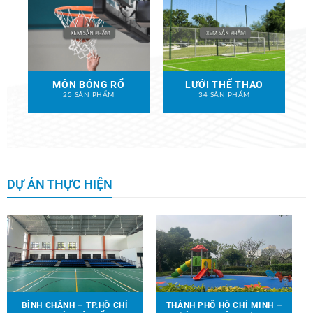
MÔN BÓNG RỔ
LƯỚI THỂ THAO
25 SẢN PHẨM
34 SẢN PHẨM
DỰ ÁN THỰC HIỆN
BÌNH CHÁNH – TP.HỒ CHÍ
THÀNH PHỐ HỒ CHÍ MINH –