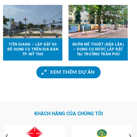
TIỀN GIANG – LẮP ĐẶT 80
BUÔN MÊ THUỘT (ĐẮK LẮK)
BỘ DỤNG CỤ TRÊN ĐỊA BÀN
– DỤNG CỤ ĐƯỢC LẮP ĐẶT
TP. MỸ THO
TẠI TRƯỜNG TRẦN PHÚ
XEM THÊM DỰ ÁN
KHÁCH HÀNG CỦA CHÚNG TÔI