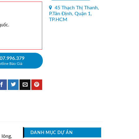
45 Thạch Thị Thanh,
P.Tân Định, Quận 1,
TP.HCM
quốc.
07.996.379
tline Báo Giá
DANH MỤC DỰ ÁN
 lông,