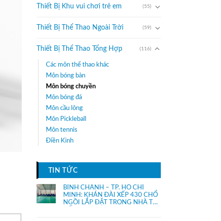
Thiết Bị Khu vui chơi trẻ em
(55)
Thiết Bị Thể Thao Ngoài Trời
(59)
Thiết Bị Thể Thao Tổng Hợp
(116)
Các môn thể thao khác
Môn bóng bàn
Môn bóng chuyền
Môn bóng đá
Môn cầu lông
Môn Pickleball
Môn tennis
Điền Kinh
TIN TỨC
BÌNH CHÁNH – TP. HỒ CHÍ
MINH: KHÁN ĐÀI XẾP 430 CHỔ
NGỒI LẮP ĐẶT TRONG NHÀ THI
ĐẤU.