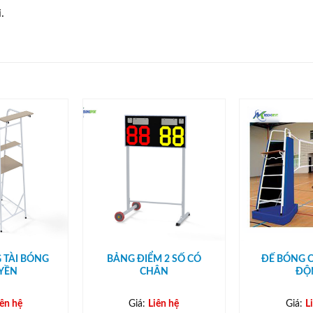
.
 TÀI BÓNG
BẢNG ĐIỂM 2 SỐ CÓ
ĐẾ BÓNG 
YỀN
CHÂN
ĐỘ
iên hệ
Giá:
Liên hệ
Giá:
L