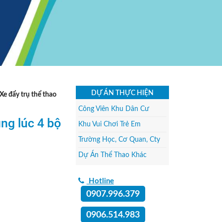
DỰ ÁN THỰC HIỆN
Xe đẩy trụ thể thao
Công Viên Khu Dân Cư
ng lúc 4 bộ
Khu Vui Chơi Trẻ Em
Trường Học, Cơ Quan, Cty
Dự Án Thể Thao Khác
Hotline
0907.996.379
0906.514.983