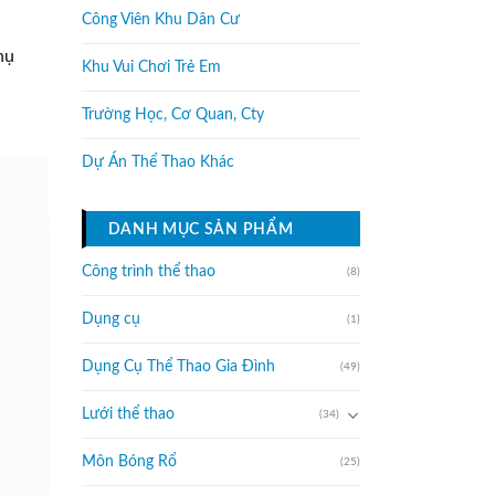
Công Viên Khu Dân Cư
hụ
Khu Vui Chơi Trẻ Em
Trường Học, Cơ Quan, Cty
Dự Án Thể Thao Khác
DANH MỤC SẢN PHẨM
Công trình thể thao
(8)
Dụng cụ
(1)
Dụng Cụ Thể Thao Gia Đình
(49)
Lưới thể thao
(34)
Môn Bóng Rổ
(25)