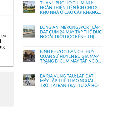
THÀNH PHỐ HỒ CHÍ MINH:
HOÀN THIỆN TIỆN ÍCH CHO 2
KHU NHÀ Ở CAO CẤP KHANG
ĐIỀN
LONG AN: MEKONGSPORT LẮP
ĐẶT CỤM 24 MÁY TẬP THỂ DỤC
hiệu
NGOÀI TRỜI DỌC KÊNH THỊ
i
TRẤN THỦ THỪA
ợng
BÌNH PHƯỚC: BAN CHỈ HUY
QUÂN SỰ HUYỆN BÙ GIA MẬP
TRANG BỊ CỤM MÁY TẬP NGOÀI
TRỜI
BÀ RỊA VŨNG TÀU: LẮP ĐẶT
MÁY TẬP THỂ THAO NGOÀI
TRỜI TẠI BAN TRẬT TỰ XÃ HỘI