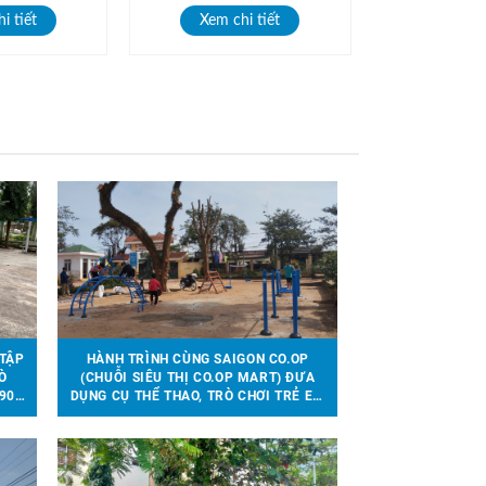
i tiết
Xem chi tiết
 TẬP
HÀNH TRÌNH CÙNG SAIGON CO.OP
Ò
(CHUỖI SIÊU THỊ CO.OP MART) ĐƯA
90
DỤNG CỤ THỂ THAO, TRÒ CHƠI TRẺ EM
ĨNH
ĐẾN VỚI 13 TRƯỜNG HỌC TẠI 6 TỈNH
THÀNH