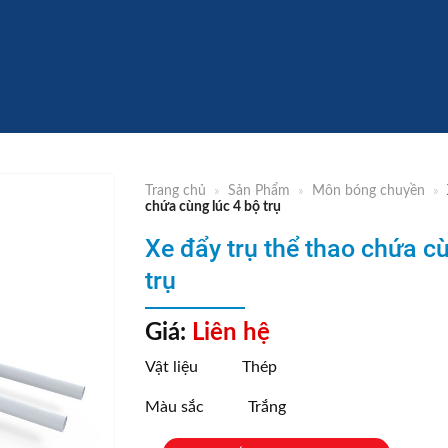
Trang chủ
»
Sản Phẩm
»
Môn bóng chuyền
»
chứa cùng lúc 4 bộ trụ
Xe đẩy trụ thể thao chứa cù
trụ
Giá:
Liên hệ
Vật liệu Thép
Màu sắc Trắng