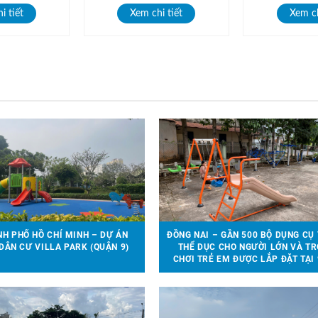
i tiết
Xem chi tiết
Xem ch
H PHỐ HỒ CHÍ MINH – DỰ ÁN
ĐỒNG NAI – GẦN 500 BỘ DỤNG CỤ
DÂN CƯ VILLA PARK (QUẬN 9)
THỂ DỤC CHO NGƯỜI LỚN VÀ TR
CHƠI TRẺ EM ĐƯỢC LẮP ĐẶT TẠI 
ĐỊA ĐIỂM TRÊN ĐỊA BÀN HUYỆN V
CỬU