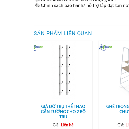
👍 Chính sách bảo hành/ hỗ trợ lắp đặt tận nơi
SẢN PHẨM LIÊN QUAN
 TÀI TAM
GIÁ ĐỠ TRỤ THỂ THAO
GHẾ TRỌNG
ÁC
GẮN TƯỜNG CHO 2 BỘ
CHU
TRỤ
ên hệ
Giá:
Liên hệ
Giá:
L