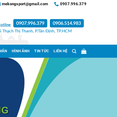
mekongsport@gmail.com
0907.996.379
0907.996.379
0906.514.983
otline
 Thạch Thị Thanh, P.Tân Định, TP.HCM
 VẤN
HÌNH ẢNH
TIN TỨC
LIÊN HỆ