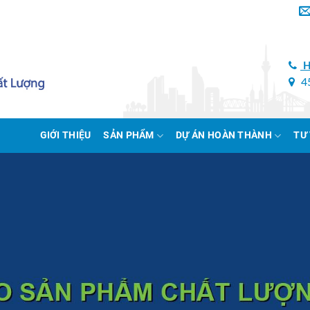
H
45
GIỚI THIỆU
SẢN PHẨM
DỰ ÁN HOÀN THÀNH
TƯ