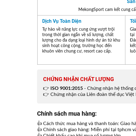
Sản
MekongSport cam kết cung cấp
Dịch Vụ Toàn Diện
Tố
Tự hào về năng lực cung ứng vượt trội
Gia
trong thời gian ngắn về số lượng, chất
tại
lượng cho đa dạng loại hình dự án từ khu
Đả
sinh hoạt công cộng, trường học đến
kết
khuôn viên chung cư, resort cao cấp.
luô
CHỨNG NHẬN CHẤT LƯỢNG
👉
ISO 9001:2015
- Chứng nhận hệ thống q
👉 Chứng nhận của Liên đoàn thể dục Việt 
Chính sách mua hàng:
👍 Cách thức mua hàng và thanh toán: Giao hà
👍 Chính sách giao hàng: Miễn phí tại tphcm và
👍 Chiết khấu cao khi mua số lượng lớn.