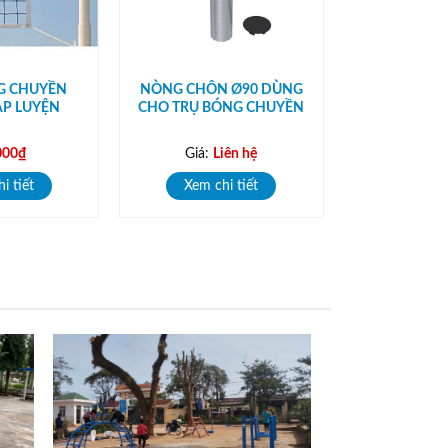
G CHUYỀN
NÒNG CHÔN Ø90 DÙNG
ẬP LUYỆN
CHO TRỤ BÓNG CHUYỀN
000
₫
Giá:
Liên hệ
i tiết
Xem chi tiết