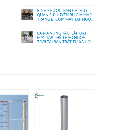
TRẤN THỦ THỪA
BÌNH PHƯỚC: BAN CHỈ HUY
QUÂN SỰ HUYỆN BÙ GIA MẬP
TRANG BỊ CỤM MÁY TẬP NGOÀI
TRỜI
BÀ RỊA VŨNG TÀU: LẮP ĐẶT
MÁY TẬP THỂ THAO NGOÀI
TRỜI TẠI BAN TRẬT TỰ XÃ HỘI