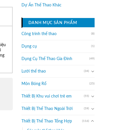
Dự Án Thể Thao Khác
DANH MỤC SẢN PHẨM
Công trình thể thao
(8)
hiệu
Dụng cụ
(1)
i
ợng
Dụng Cụ Thể Thao Gia Đình
(49)
Lưới thể thao
(34)
Môn Bóng Rổ
(25)
Thiết Bị Khu vui chơi trẻ em
(55)
Thiết Bị Thể Thao Ngoài Trời
(59)
Thiết Bị Thể Thao Tổng Hợp
(116)