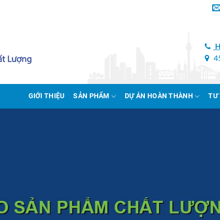
H
45
GIỚI THIỆU
SẢN PHẨM
DỰ ÁN HOÀN THÀNH
TƯ