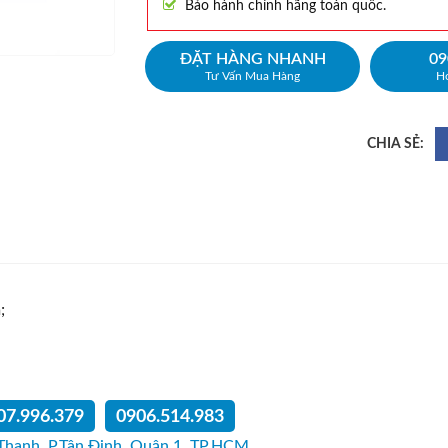
Bảo hành chính hãng toàn quốc.
ĐẶT HÀNG NHANH
09
Tư Vấn Mua Hàng
Ho
;
07.996.379
0906.514.983
Thanh, P.Tân Định, Quận 1, TP.HCM