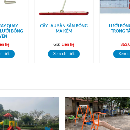
TAY QUAY
CÂY LAU SÀN SÂN BÓNG
LƯỚI BÓN
 LƯỚI BÓNG
MẠ KẼM
TRONG T
YỀN
iên hệ
Giá:
Liên hệ
363,
i tiết
Xem chi tiết
Xem ch