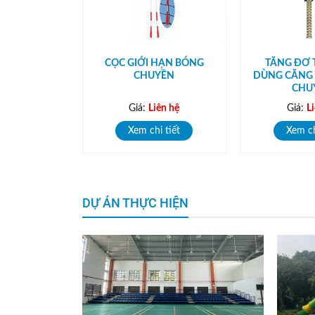
ÓNG NHÔM
CỌC GIỚI HẠN BÓNG
TĂNG ĐƠ 
CHUYỀN
DÙNG CĂNG
CHU
ên hệ
Giá:
Liên hệ
Giá:
L
i tiết
Xem chi tiết
Xem ch
DỰ ÁN THỰC HIỆN