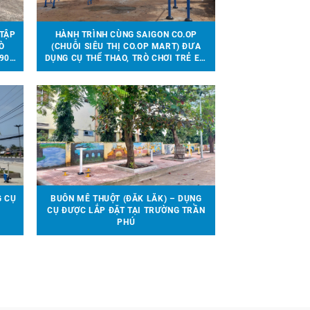
 TẬP
HÀNH TRÌNH CÙNG SAIGON CO.OP
Ò
(CHUỖI SIÊU THỊ CO.OP MART) ĐƯA
90
DỤNG CỤ THỂ THAO, TRÒ CHƠI TRẺ EM
ĨNH
ĐẾN VỚI 13 TRƯỜNG HỌC TẠI 6 TỈNH
THÀNH
G CỤ
BUÔN MÊ THUỘT (ĐẮK LẮK) – DỤNG
CỤ ĐƯỢC LẮP ĐẶT TẠI TRƯỜNG TRẦN
PHÚ