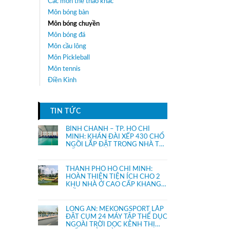
Các môn thể thao khác
Môn bóng bàn
Môn bóng chuyền
Môn bóng đá
Môn cầu lông
Môn Pickleball
Môn tennis
Điền Kinh
TIN TỨC
BÌNH CHÁNH – TP. HỒ CHÍ
MINH: KHÁN ĐÀI XẾP 430 CHỔ
NGỒI LẮP ĐẶT TRONG NHÀ THI
ĐẤU.
THÀNH PHỐ HỒ CHÍ MINH:
HOÀN THIỆN TIỆN ÍCH CHO 2
KHU NHÀ Ở CAO CẤP KHANG
ĐIỀN
LONG AN: MEKONGSPORT LẮP
ĐẶT CỤM 24 MÁY TẬP THỂ DỤC
NGOÀI TRỜI DỌC KÊNH THỊ