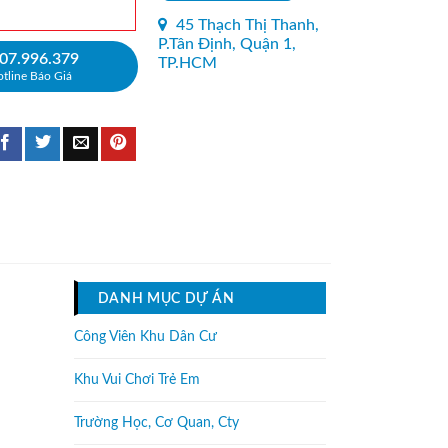
45 Thạch Thị Thanh,
P.Tân Định, Quận 1,
07.996.379
TP.HCM
tline Báo Giá
DANH MỤC DỰ ÁN
Công Viên Khu Dân Cư
Khu Vui Chơi Trẻ Em
Trường Học, Cơ Quan, Cty