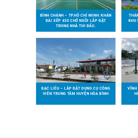
BÌNH CHÁNH – TP.HỒ CHÍ MINH: KHÁN
THÀN
ĐÀI XẾP 430 CHỔ NGỒI LẮP ĐẶT
KHU 
TRONG NHÀ THI ĐẤU.
BẠC LIÊU – LẮP ĐẶT DỤNG CỤ CÔNG
VĨNH
VIÊN TRUNG TÂM HUYỆN HÒA BÌNH
H