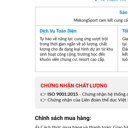
Sản
MekongSport cam kết cung cấp
Dịch Vụ Toàn Diện
Tố
Tự hào về năng lực cung ứng vượt trội
Gia
trong thời gian ngắn về số lượng, chất
tại
lượng cho đa dạng loại hình dự án từ khu
Đả
sinh hoạt công cộng, trường học đến
kết
khuôn viên chung cư, resort cao cấp.
luô
CHỨNG NHẬN CHẤT LƯỢNG
👉
ISO 9001:2015
- Chứng nhận hệ thống q
👉 Chứng nhận của Liên đoàn thể dục Việt 
Chính sách mua hàng:
👍 Cách thức mua hàng và thanh toán: Giao hà