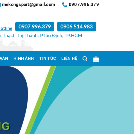
mekongsport@gmail.com
0907.996.379
0907.996.379
0906.514.983
otline
 Thạch Thị Thanh, P.Tân Định, TP.HCM
 VẤN
HÌNH ẢNH
TIN TỨC
LIÊN HỆ