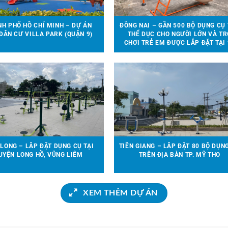
H PHỐ HỒ CHÍ MINH – DỰ ÁN
ĐỒNG NAI – GẦN 500 BỘ DỤNG CỤ
DÂN CƯ VILLA PARK (QUẬN 9)
THỂ DỤC CHO NGƯỜI LỚN VÀ TR
CHƠI TRẺ EM ĐƯỢC LẮP ĐẶT TẠI 
ĐỊA ĐIỂM TRÊN ĐỊA BÀN HUYỆN V
CỬU
 LONG – LẮP ĐẶT DỤNG CỤ TẠI
TIỀN GIANG – LẮP ĐẶT 80 BỘ DỤN
UYỆN LONG HỒ, VŨNG LIÊM
TRÊN ĐỊA BÀN TP. MỸ THO
XEM THÊM DỰ ÁN