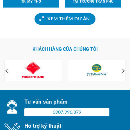
TP. MỸ THO
TẠI TRƯỜNG TRẦN PHÚ
XEM THÊM DỰ ÁN
KHÁCH HÀNG CỦA CHÚNG TÔI
Tư vấn sản phẩm
0907.996.379
Hỗ trợ kỹ thuật