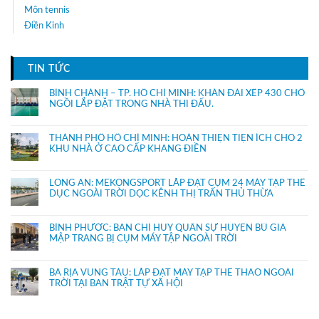
Môn tennis
Điền Kinh
TIN TỨC
BÌNH CHÁNH – TP. HỒ CHÍ MINH: KHÁN ĐÀI XẾP 430 CHỔ
NGỒI LẮP ĐẶT TRONG NHÀ THI ĐẤU.
THÀNH PHỐ HỒ CHÍ MINH: HOÀN THIỆN TIỆN ÍCH CHO 2
KHU NHÀ Ở CAO CẤP KHANG ĐIỀN
LONG AN: MEKONGSPORT LẮP ĐẶT CỤM 24 MÁY TẬP THỂ
DỤC NGOÀI TRỜI DỌC KÊNH THỊ TRẤN THỦ THỪA
BÌNH PHƯỚC: BAN CHỈ HUY QUÂN SỰ HUYỆN BÙ GIA
MẬP TRANG BỊ CỤM MÁY TẬP NGOÀI TRỜI
BÀ RỊA VŨNG TÀU: LẮP ĐẶT MÁY TẬP THỂ THAO NGOÀI
TRỜI TẠI BAN TRẬT TỰ XÃ HỘI