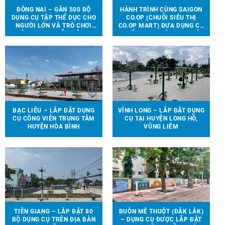
ĐỒNG NAI – GẦN 500 BỘ
HÀNH TRÌNH CÙNG SAIGON
DỤNG CỤ TẬP THỂ DỤC CHO
CO.OP (CHUỖI SIÊU THỊ
NGƯỜI LỚN VÀ TRÒ CHƠI
CO.OP MART) ĐƯA DỤNG CỤ
TRẺ EM ĐƯỢC LẮP ĐẶT TẠI
THỂ THAO, TRÒ CHƠI TRẺ
90 ĐỊA ĐIỂM TRÊN ĐỊA BÀN
EM ĐẾN VỚI 13 TRƯỜNG
HUYỆN VĨNH CỬU
HỌC TẠI 6 TỈNH THÀNH
BẠC LIÊU – LẮP ĐẶT DỤNG
VĨNH LONG – LẮP ĐẶT DỤNG
CỤ CÔNG VIÊN TRUNG TÂM
CỤ TẠI HUYỆN LONG HỒ,
HUYỆN HÒA BÌNH
VŨNG LIÊM
TIỀN GIANG – LẮP ĐẶT 80
BUÔN MÊ THUỘT (ĐẮK LẮK)
BỘ DỤNG CỤ TRÊN ĐỊA BÀN
– DỤNG CỤ ĐƯỢC LẮP ĐẶT