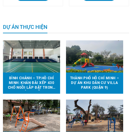
DỰ ÁN THỰC HIỆN
BÌNH CHÁNH – TP.HỒ CHÍ
THÀNH PHỐ HỒ CHÍ MINH –
MINH: KHÁN ĐÀI XẾP 430
DỰ ÁN KHU DÂN CƯ VILLA
CHỔ NGỒI LẮP ĐẶT TRONG
PARK (QUẬN 9)
NHÀ THI ĐẤU.