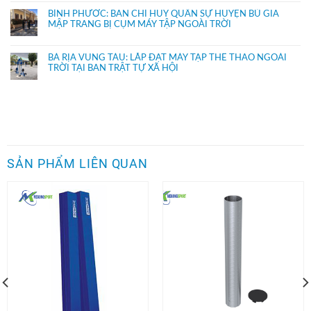
BÌNH PHƯỚC: BAN CHỈ HUY QUÂN SỰ HUYỆN BÙ GIA
MẬP TRANG BỊ CỤM MÁY TẬP NGOÀI TRỜI
BÀ RỊA VŨNG TÀU: LẮP ĐẶT MÁY TẬP THỂ THAO NGOÀI
TRỜI TẠI BAN TRẬT TỰ XÃ HỘI
SẢN PHẨM LIÊN QUAN