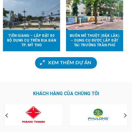
TIỀN GIANG – LẮP ĐẶT 80
BUÔN MÊ THUỘT (ĐẮK LẮK)
BỘ DỤNG CỤ TRÊN ĐỊA BÀN
– DỤNG CỤ ĐƯỢC LẮP ĐẶT
TP. MỸ THO
TẠI TRƯỜNG TRẦN PHÚ
XEM THÊM DỰ ÁN
KHÁCH HÀNG CỦA CHÚNG TÔI