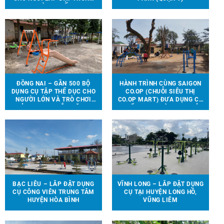
NHÀ THI ĐẤU.
ĐỒNG NAI – GẦN 500 BỘ
HÀNH TRÌNH CÙNG SAIGON
DỤNG CỤ TẬP THỂ DỤC CHO
CO.OP (CHUỖI SIÊU THỊ
NGƯỜI LỚN VÀ TRÒ CHƠI
CO.OP MART) ĐƯA DỤNG CỤ
TRẺ EM ĐƯỢC LẮP ĐẶT TẠI
THỂ THAO, TRÒ CHƠI TRẺ
90 ĐỊA ĐIỂM TRÊN ĐỊA BÀN
EM ĐẾN VỚI 13 TRƯỜNG
HUYỆN VĨNH CỬU
HỌC TẠI 6 TỈNH THÀNH
BẠC LIÊU – LẮP ĐẶT DỤNG
VĨNH LONG – LẮP ĐẶT DỤNG
CỤ CÔNG VIÊN TRUNG TÂM
CỤ TẠI HUYỆN LONG HỒ,
HUYỆN HÒA BÌNH
VŨNG LIÊM