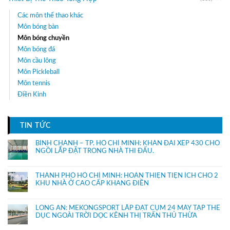
Các môn thể thao khác
Môn bóng bàn
Môn bóng chuyền
Môn bóng đá
Môn cầu lông
Môn Pickleball
Môn tennis
Điền Kinh
TIN TỨC
BÌNH CHÁNH – TP. HỒ CHÍ MINH: KHÁN ĐÀI XẾP 430 CHỔ
NGỒI LẮP ĐẶT TRONG NHÀ THI ĐẤU.
THÀNH PHỐ HỒ CHÍ MINH: HOÀN THIỆN TIỆN ÍCH CHO 2
KHU NHÀ Ở CAO CẤP KHANG ĐIỀN
LONG AN: MEKONGSPORT LẮP ĐẶT CỤM 24 MÁY TẬP THỂ
DỤC NGOÀI TRỜI DỌC KÊNH THỊ TRẤN THỦ THỪA