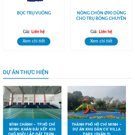
BỌC TRỤ VUÔNG
NÒNG CHÔN Ø90 DÙNG
CHO TRỤ BÓNG CHUYỀN
Giá:
Liên hệ
Giá:
Liên hệ
Xem chi tiết
Xem chi tiết
DỰ ÁN THỰC HIỆN
BÌNH CHÁNH – TP.HỒ CHÍ
THÀNH PHỐ HỒ CHÍ MINH –
MINH: KHÁN ĐÀI XẾP 430
DỰ ÁN KHU DÂN CƯ VILLA
CHỔ NGỒI LẮP ĐẶT TRONG
PARK (QUẬN 9)