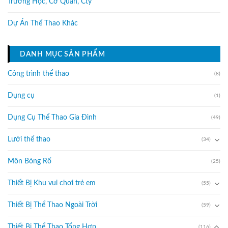
Trường Học, Cơ Quan, Cty
Dự Án Thể Thao Khác
DANH MỤC SẢN PHẨM
Công trình thể thao
(8)
Dụng cụ
(1)
Dụng Cụ Thể Thao Gia Đình
(49)
Lưới thể thao
(34)
Môn Bóng Rổ
(25)
Thiết Bị Khu vui chơi trẻ em
(55)
Thiết Bị Thể Thao Ngoài Trời
(59)
Thiết Bị Thể Thao Tổng Hợp
(116)