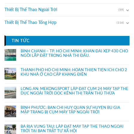
Thiết Bị Thể Thao Ngoài Trời
(59)
Thiết Bị Thể Thao Tổng Hợp
(116)
TIN TỨC
BÌNH CHÁNH – TP. HỒ CHÍ MINH: KHÁN ĐÀI XẾP 430 CHỔ
NGỒI LẮP ĐẶT TRONG NHÀ THI ĐẤU.
THÀNH PHỐ HỒ CHÍ MINH: HOÀN THIỆN TIỆN ÍCH CHO 2
KHU NHÀ Ở CAO CẤP KHANG ĐIỀN
LONG AN: MEKONGSPORT LẮP ĐẶT CỤM 24 MÁY TẬP THỂ
DỤC NGOÀI TRỜI DỌC KÊNH THỊ TRẤN THỦ THỪA
BÌNH PHƯỚC: BAN CHỈ HUY QUÂN SỰ HUYỆN BÙ GIA
MẬP TRANG BỊ CỤM MÁY TẬP NGOÀI TRỜI
BÀ RỊA VŨNG TÀU: LẮP ĐẶT MÁY TẬP THỂ THAO NGOÀI
TRỜI TẠI BAN TRẬT TỰ XÃ HỘI