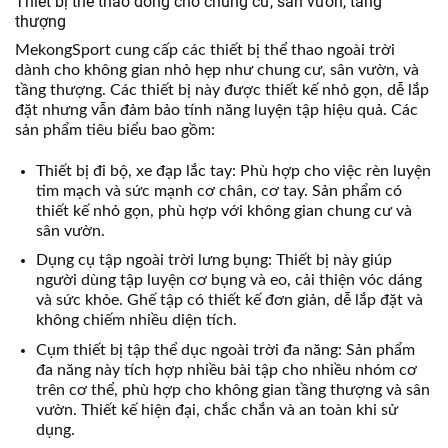
Thiết bị thể thao dòng cho chung cư, sân vườn, tầng
thượng
MekongSport cung cấp các thiết bị thể thao ngoài trời
dành cho không gian nhỏ hẹp như chung cư, sân vườn, và
tầng thượng. Các thiết bị này được thiết kế nhỏ gọn, dễ lắp
đặt nhưng vẫn đảm bảo tính năng luyện tập hiệu quả. Các
sản phẩm tiêu biểu bao gồm:
Thiết bị đi bộ, xe đạp lắc tay: Phù hợp cho việc rèn luyện
tim mạch và sức mạnh cơ chân, cơ tay. Sản phẩm có
thiết kế nhỏ gọn, phù hợp với không gian chung cư và
sân vườn.
Dụng cụ tập ngoài trời lưng bụng: Thiết bị này giúp
người dùng tập luyện cơ bụng và eo, cải thiện vóc dáng
và sức khỏe. Ghế tập có thiết kế đơn giản, dễ lắp đặt và
không chiếm nhiều diện tích.
Cụm thiết bị tập thể dục ngoài trời đa năng: Sản phẩm
đa năng này tích hợp nhiều bài tập cho nhiều nhóm cơ
trên cơ thể, phù hợp cho không gian tầng thượng và sân
vườn. Thiết kế hiện đại, chắc chắn và an toàn khi sử
dụng.