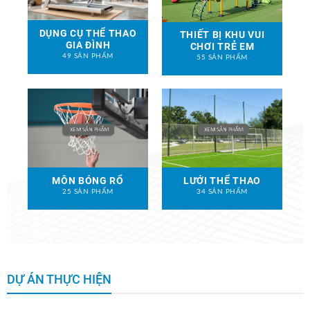
DỤNG CỤ THỂ THAO
THIẾT BỊ KHU VUI
GIA ĐÌNH
CHƠI TRẺ EM
49 SẢN PHẨM
55 SẢN PHẨM
MÔN BÓNG RỔ
LƯỚI THỂ THAO
25 SẢN PHẨM
34 SẢN PHẨM
DỰ ÁN THỰC HIỆN