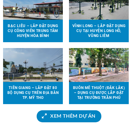
BẠC LIÊU – LẮP ĐẶT DỤNG
VĨNH LONG – LẮP ĐẶT DỤNG
CỤ CÔNG VIÊN TRUNG TÂM
CỤ TẠI HUYỆN LONG HỒ,
HUYỆN HÒA BÌNH
VŨNG LIÊM
TIỀN GIANG – LẮP ĐẶT 80
BUÔN MÊ THUỘT (ĐẮK LẮK)
BỘ DỤNG CỤ TRÊN ĐỊA BÀN
– DỤNG CỤ ĐƯỢC LẮP ĐẶT
TP. MỸ THO
TẠI TRƯỜNG TRẦN PHÚ
XEM THÊM DỰ ÁN