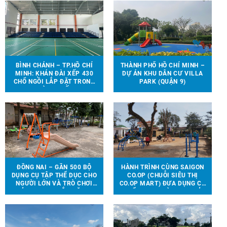
BÌNH CHÁNH – TP.HỒ CHÍ
THÀNH PHỐ HỒ CHÍ MINH –
MINH: KHÁN ĐÀI XẾP 430
DỰ ÁN KHU DÂN CƯ VILLA
CHỔ NGỒI LẮP ĐẶT TRONG
PARK (QUẬN 9)
NHÀ THI ĐẤU.
ĐỒNG NAI – GẦN 500 BỘ
HÀNH TRÌNH CÙNG SAIGON
DỤNG CỤ TẬP THỂ DỤC CHO
CO.OP (CHUỖI SIÊU THỊ
NGƯỜI LỚN VÀ TRÒ CHƠI
CO.OP MART) ĐƯA DỤNG CỤ
TRẺ EM ĐƯỢC LẮP ĐẶT TẠI
THỂ THAO, TRÒ CHƠI TRẺ
90 ĐỊA ĐIỂM TRÊN ĐỊA BÀN
EM ĐẾN VỚI 13 TRƯỜNG
HUYỆN VĨNH CỬU
HỌC TẠI 6 TỈNH THÀNH