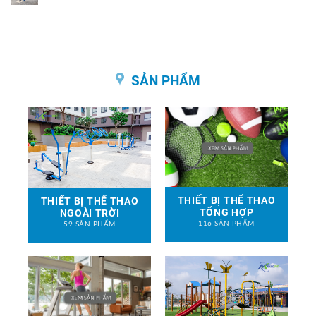
SẢN PHẨM
THIẾT BỊ THỂ THAO
THIẾT BỊ THỂ THAO
TỔNG HỢP
NGOÀI TRỜI
116 SẢN PHẨM
59 SẢN PHẨM