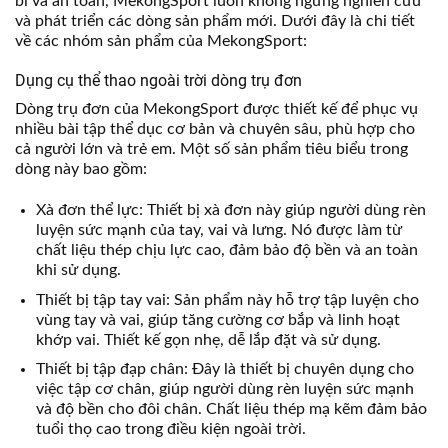
bỉ và an toàn, MekongSport luôn không ngừng nghiên cứu
và phát triển các dòng sản phẩm mới. Dưới đây là chi tiết
về các nhóm sản phẩm của MekongSport:
Dụng cụ thể thao ngoài trời dòng trụ đơn
Dòng trụ đơn của MekongSport được thiết kế để phục vụ
nhiều bài tập thể dục cơ bản và chuyên sâu, phù hợp cho
cả người lớn và trẻ em. Một số sản phẩm tiêu biểu trong
dòng này bao gồm:
Xà đơn thể lực: Thiết bị xà đơn này giúp người dùng rèn
luyện sức mạnh của tay, vai và lưng. Nó được làm từ
chất liệu thép chịu lực cao, đảm bảo độ bền và an toàn
khi sử dụng.
Thiết bị tập tay vai: Sản phẩm này hỗ trợ tập luyện cho
vùng tay và vai, giúp tăng cường cơ bắp và linh hoạt
khớp vai. Thiết kế gọn nhẹ, dễ lắp đặt và sử dụng.
Thiết bị tập đạp chân: Đây là thiết bị chuyên dụng cho
việc tập cơ chân, giúp người dùng rèn luyện sức mạnh
và độ bền cho đôi chân. Chất liệu thép mạ kẽm đảm bảo
tuổi thọ cao trong điều kiện ngoài trời.