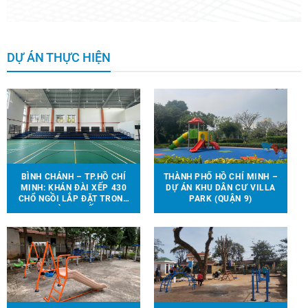
DỰ ÁN THỰC HIỆN
BÌNH CHÁNH – TP.HỒ CHÍ
THÀNH PHỐ HỒ CHÍ MINH –
MINH: KHÁN ĐÀI XẾP 430
DỰ ÁN KHU DÂN CƯ VILLA
CHỔ NGỒI LẮP ĐẶT TRONG
PARK (QUẬN 9)
NHÀ THI ĐẤU.