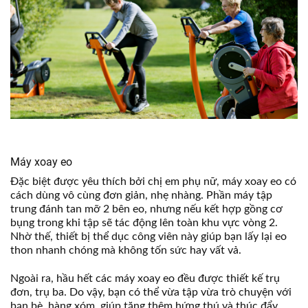
Máy xoay eo
Đặc biệt được yêu thích bởi chị em phụ nữ, máy xoay eo có
cách dùng vô cùng đơn giản, nhẹ nhàng. Phần máy tập
trung đánh tan mỡ 2 bên eo, nhưng nếu kết hợp gồng cơ
bụng trong khi tập sẽ tác động lên toàn khu vực vòng 2.
Nhờ thế, thiết bị thể dục công viên này giúp bạn lấy lại eo
thon nhanh chóng mà không tốn sức hay vất vả.
Ngoài ra, hầu hết các máy xoay eo đều được thiết kế trụ
đơn, trụ ba. Do vậy, bạn có thể vừa tập vừa trò chuyện với
bạn bè, hàng xóm, giúp tăng thêm hứng thú và thúc đẩy