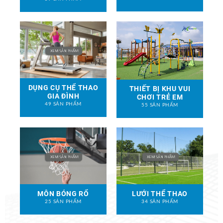
DỤNG CỤ THỂ THAO
THIẾT BỊ KHU VUI
GIA ĐÌNH
CHƠI TRẺ EM
49 SẢN PHẨM
55 SẢN PHẨM
MÔN BÓNG RỔ
LƯỚI THỂ THAO
25 SẢN PHẨM
34 SẢN PHẨM