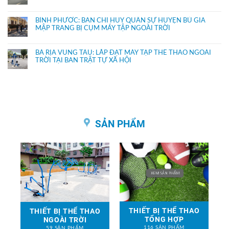
BÌNH PHƯỚC: BAN CHỈ HUY QUÂN SỰ HUYỆN BÙ GIA
MẬP TRANG BỊ CỤM MÁY TẬP NGOÀI TRỜI
BÀ RỊA VŨNG TÀU: LẮP ĐẶT MÁY TẬP THỂ THAO NGOÀI
TRỜI TẠI BAN TRẬT TỰ XÃ HỘI
SẢN PHẨM
THIẾT BỊ THỂ THAO
THIẾT BỊ THỂ THAO
TỔNG HỢP
NGOÀI TRỜI
116 SẢN PHẨM
59 SẢN PHẨM