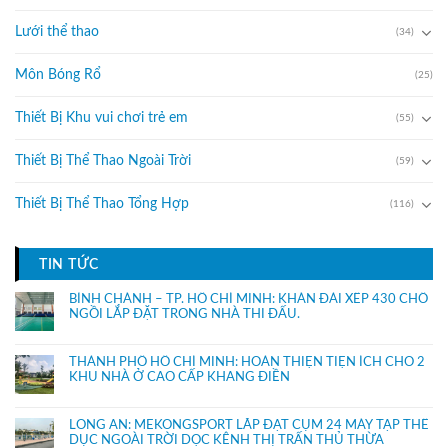
Lưới thể thao
(34)
Môn Bóng Rổ
(25)
Thiết Bị Khu vui chơi trẻ em
(55)
Thiết Bị Thể Thao Ngoài Trời
(59)
Thiết Bị Thể Thao Tổng Hợp
(116)
TIN TỨC
BÌNH CHÁNH – TP. HỒ CHÍ MINH: KHÁN ĐÀI XẾP 430 CHỔ
NGỒI LẮP ĐẶT TRONG NHÀ THI ĐẤU.
THÀNH PHỐ HỒ CHÍ MINH: HOÀN THIỆN TIỆN ÍCH CHO 2
KHU NHÀ Ở CAO CẤP KHANG ĐIỀN
LONG AN: MEKONGSPORT LẮP ĐẶT CỤM 24 MÁY TẬP THỂ
DỤC NGOÀI TRỜI DỌC KÊNH THỊ TRẤN THỦ THỪA