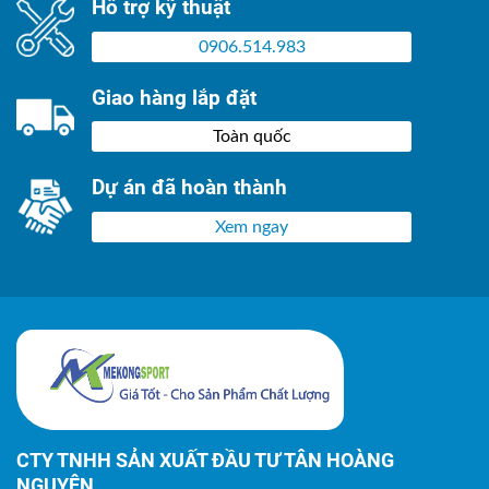
Hỗ trợ kỹ thuật
0906.514.983
Giao hàng lắp đặt
Toàn quốc
Dự án đã hoàn thành
Xem ngay
CTY TNHH SẢN XUẤT ĐẦU TƯ TÂN HOÀNG
NGUYÊN