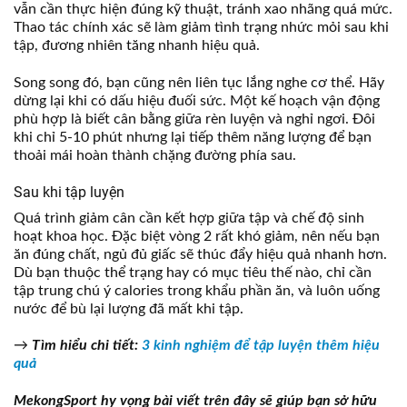
vẫn cần thực hiện đúng kỹ thuật, tránh xao nhãng quá mức.
Thao tác chính xác sẽ làm giảm tình trạng nhức mỏi sau khi
tập, đương nhiên tăng nhanh hiệu quả.
Song song đó, bạn cũng nên liên tục lắng nghe cơ thể. Hãy
dừng lại khi có dấu hiệu đuối sức. Một kế hoạch vận động
phù hợp là biết cân bằng giữa rèn luyện và nghỉ ngơi. Đôi
khi chỉ 5-10 phút nhưng lại tiếp thêm năng lượng để bạn
thoải mái hoàn thành chặng đường phía sau.
Sau khi tập luyện
Quá trình giảm cân cần kết hợp giữa tập và chế độ sinh
hoạt khoa học. Đặc biệt vòng 2 rất khó giảm, nên nếu bạn
ăn đúng chất, ngủ đủ giấc sẽ thúc đẩy hiệu quả nhanh hơn.
Dù bạn thuộc thể trạng hay có mục tiêu thế nào, chỉ cần
tập trung chú ý calories trong khẩu phần ăn, và luôn uống
nước để bù lại lượng đã mất khi tập.
→
Tìm hiểu chi tiết:
3 kinh nghiệm để tập luyện thêm hiệu
quả
MekongSport hy vọng bài viết trên đây sẽ giúp bạn sở hữu