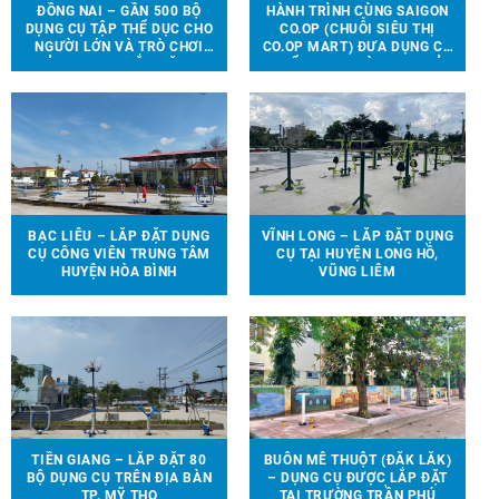
ĐỒNG NAI – GẦN 500 BỘ
HÀNH TRÌNH CÙNG SAIGON
DỤNG CỤ TẬP THỂ DỤC CHO
CO.OP (CHUỖI SIÊU THỊ
NGƯỜI LỚN VÀ TRÒ CHƠI
CO.OP MART) ĐƯA DỤNG CỤ
TRẺ EM ĐƯỢC LẮP ĐẶT TẠI
THỂ THAO, TRÒ CHƠI TRẺ
90 ĐỊA ĐIỂM TRÊN ĐỊA BÀN
EM ĐẾN VỚI 13 TRƯỜNG
HUYỆN VĨNH CỬU
HỌC TẠI 6 TỈNH THÀNH
BẠC LIÊU – LẮP ĐẶT DỤNG
VĨNH LONG – LẮP ĐẶT DỤNG
CỤ CÔNG VIÊN TRUNG TÂM
CỤ TẠI HUYỆN LONG HỒ,
HUYỆN HÒA BÌNH
VŨNG LIÊM
TIỀN GIANG – LẮP ĐẶT 80
BUÔN MÊ THUỘT (ĐẮK LẮK)
BỘ DỤNG CỤ TRÊN ĐỊA BÀN
– DỤNG CỤ ĐƯỢC LẮP ĐẶT
TP. MỸ THO
TẠI TRƯỜNG TRẦN PHÚ