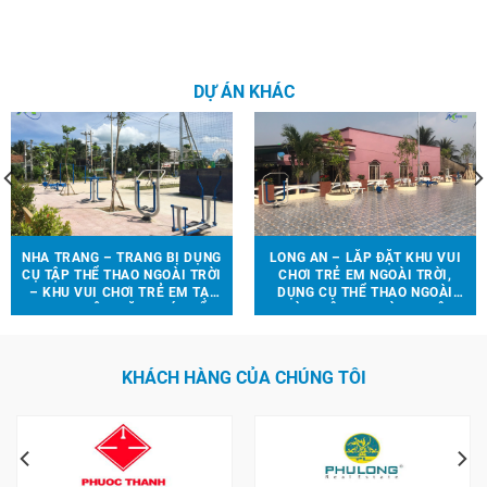
DỰ ÁN KHÁC
NHA TRANG – TRANG BỊ DỤNG
LONG AN – LẮP ĐẶT KHU VUI
CỤ TẬP THỂ THAO NGOÀI TRỜI
CHƠI TRẺ EM NGOÀI TRỜI,
– KHU VUI CHƠI TRẺ EM TẠI
DỤNG CỤ THỂ THAO NGOÀI
TRUNG TÂM VĂN HOÁ THỂ
TRỜI TRÊN ĐỊA BÀN HUYỆN
THAO XÃ VĨNH LƯƠNG
CẦN GIUỘC – LONG AN
KHÁCH HÀNG CỦA CHÚNG TÔI