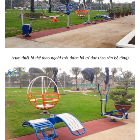
(cụm thiết bị thể thao ngoài trời được bố trí dọc theo sân bê tông)