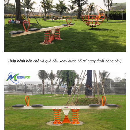
(bập bênh bốn chỗ và quả cầu xoay được bố trí ngay dưới bóng cây)