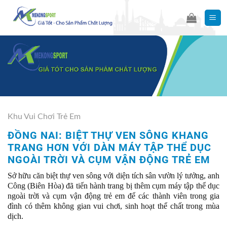
Skip
to
content
Khu Vui Chơi Trẻ Em
ĐỒNG NAI: BIỆT THỰ VEN SÔNG KHANG
TRANG HƠN VỚI DÀN MÁY TẬP THỂ DỤC
NGOÀI TRỜI VÀ CỤM VẬN ĐỘNG TRẺ EM
Sở hữu căn biệt thự ven sông với diện tích sân vườn lý tưởng, anh
Công (Biên Hòa) đã tiến hành trang bị thêm cụm máy tập thể dục
ngoài trời và cụm vận động trẻ em để các thành viên trong gia
đình có thêm không gian vui chơi, sinh hoạt thể chất trong mùa
dịch.