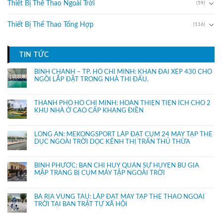
Thiết Bị Thể Thao Ngoài Trời
(59)
Thiết Bị Thể Thao Tổng Hợp
(116)
TIN TỨC
BÌNH CHÁNH – TP. HỒ CHÍ MINH: KHÁN ĐÀI XẾP 430 CHỔ
NGỒI LẮP ĐẶT TRONG NHÀ THI ĐẤU.
THÀNH PHỐ HỒ CHÍ MINH: HOÀN THIỆN TIỆN ÍCH CHO 2
KHU NHÀ Ở CAO CẤP KHANG ĐIỀN
LONG AN: MEKONGSPORT LẮP ĐẶT CỤM 24 MÁY TẬP THỂ
DỤC NGOÀI TRỜI DỌC KÊNH THỊ TRẤN THỦ THỪA
BÌNH PHƯỚC: BAN CHỈ HUY QUÂN SỰ HUYỆN BÙ GIA
MẬP TRANG BỊ CỤM MÁY TẬP NGOÀI TRỜI
BÀ RỊA VŨNG TÀU: LẮP ĐẶT MÁY TẬP THỂ THAO NGOÀI
TRỜI TẠI BAN TRẬT TỰ XÃ HỘI