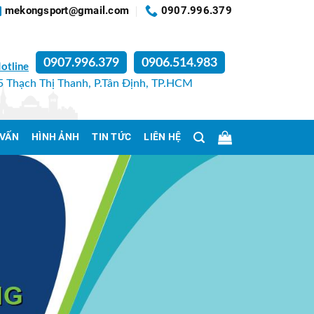
mekongsport@gmail.com
0907.996.379
0907.996.379
0906.514.983
otline
 Thạch Thị Thanh, P.Tân Định, TP.HCM
 VẤN
HÌNH ẢNH
TIN TỨC
LIÊN HỆ