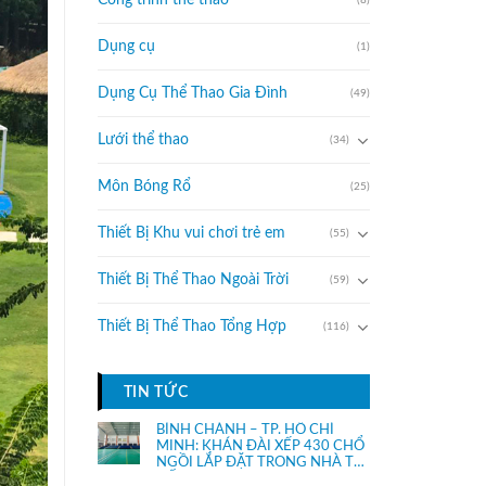
Công trình thể thao
Dụng cụ
(1)
Dụng Cụ Thể Thao Gia Đình
(49)
Lưới thể thao
(34)
Môn Bóng Rổ
(25)
Thiết Bị Khu vui chơi trẻ em
(55)
Thiết Bị Thể Thao Ngoài Trời
(59)
Thiết Bị Thể Thao Tổng Hợp
(116)
TIN TỨC
BÌNH CHÁNH – TP. HỒ CHÍ
MINH: KHÁN ĐÀI XẾP 430 CHỔ
NGỒI LẮP ĐẶT TRONG NHÀ THI
ĐẤU.