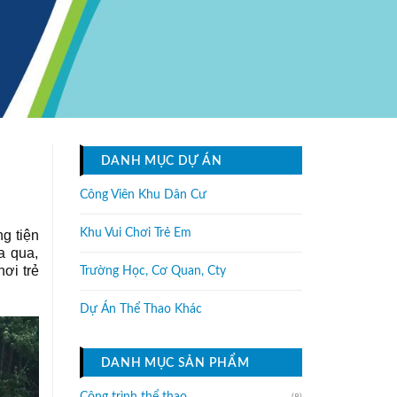
DANH MỤC DỰ ÁN
I
Công Viên Khu Dân Cư
Khu Vui Chơi Trẻ Em
g tiện
a qua,
ơi trẻ
Trường Học, Cơ Quan, Cty
Dự Án Thể Thao Khác
DANH MỤC SẢN PHẨM
(8)