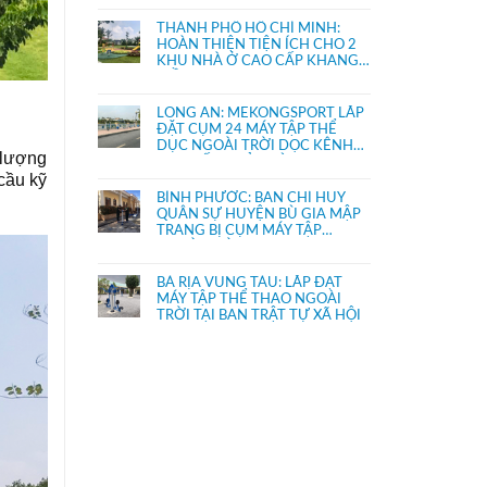
THÀNH PHỐ HỒ CHÍ MINH:
HOÀN THIỆN TIỆN ÍCH CHO 2
KHU NHÀ Ở CAO CẤP KHANG
ĐIỀN
LONG AN: MEKONGSPORT LẮP
ĐẶT CỤM 24 MÁY TẬP THỂ
DỤC NGOÀI TRỜI DỌC KÊNH
 lượng
THỊ TRẤN THỦ THỪA
cầu kỹ
BÌNH PHƯỚC: BAN CHỈ HUY
QUÂN SỰ HUYỆN BÙ GIA MẬP
TRANG BỊ CỤM MÁY TẬP
NGOÀI TRỜI
BÀ RỊA VŨNG TÀU: LẮP ĐẶT
MÁY TẬP THỂ THAO NGOÀI
TRỜI TẠI BAN TRẬT TỰ XÃ HỘI