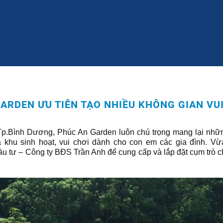
ARDEN ƯU TIÊN TẠO NHIỀU KHÔNG GIAN VU
Tp.Bình Dương, Phúc An Garden luôn chú trọng mang lại nhữn
à khu sinh hoạt, vui chơi dành cho con em các gia đình. Vừ
u tư – Công ty BĐS Trần Anh để cung cấp và lắp đặt cụm trò ch