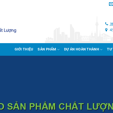
H
45
GIỚI THIỆU
SẢN PHẨM
DỰ ÁN HOÀN THÀNH
TƯ