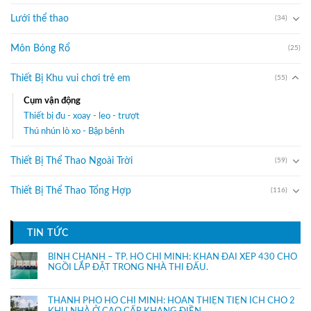
Lưới thể thao
(34)
Môn Bóng Rổ
(25)
Thiết Bị Khu vui chơi trẻ em
(55)
Cụm vận động
Thiết bị đu - xoay - leo - trượt
Thú nhún lò xo - Bập bênh
Thiết Bị Thể Thao Ngoài Trời
(59)
Thiết Bị Thể Thao Tổng Hợp
(116)
TIN TỨC
BÌNH CHÁNH – TP. HỒ CHÍ MINH: KHÁN ĐÀI XẾP 430 CHỔ
NGỒI LẮP ĐẶT TRONG NHÀ THI ĐẤU.
THÀNH PHỐ HỒ CHÍ MINH: HOÀN THIỆN TIỆN ÍCH CHO 2