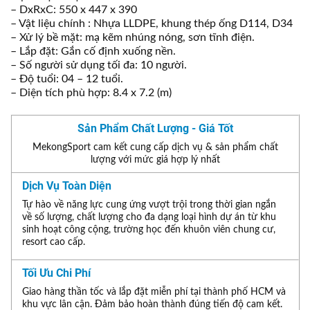
– DxRxC: 550 x 447 x 390
– Vật liệu chính : Nhựa LLDPE, khung thép ống D114, D34
– Xử lý bề mặt: mạ kẽm nhúng nóng, sơn tĩnh điện.
– Lắp đặt: Gắn cố định xuống nền.
– Số người sử dụng tối đa: 10 người.
– Độ tuổi: 04 – 12 tuổi.
– Diện tích phù hợp: 8.4 x 7.2 (m)
Sản Phẩm Chất Lượng - Giá Tốt
MekongSport cam kết cung cấp dịch vụ & sản phẩm chất
lượng với mức giá hợp lý nhất
Dịch Vụ Toàn Diện
Tự hào về năng lực cung ứng vượt trội trong thời gian ngắn
về số lượng, chất lượng cho đa dạng loại hình dự án từ khu
sinh hoạt công cộng, trường học đến khuôn viên chung cư,
resort cao cấp.
Tối Ưu Chi Phí
Giao hàng thần tốc và lắp đặt miễn phí tại thành phố HCM và
khu vực lân cận. Đảm bảo hoàn thành đúng tiến độ cam kết.