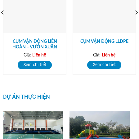
CỤM VẬN ĐỘNG LIÊN
CỤM VẬN ĐỘNG LLDPE
HOÀN – VƯỜN XUÂN
Giá:
Liên hệ
Giá:
Liên hệ
Xem chi tiết
Xem chi tiết
DỰ ÁN THỰC HIỆN