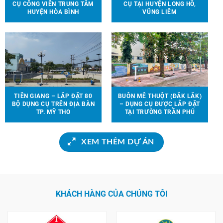
CỤ CÔNG VIÊN TRUNG TÂM
CỤ TẠI HUYỆN LONG HỒ,
HUYỆN HÒA BÌNH
VŨNG LIÊM
TIỀN GIANG – LẮP ĐẶT 80
BUÔN MÊ THUỘT (ĐẮK LẮK)
BỘ DỤNG CỤ TRÊN ĐỊA BÀN
– DỤNG CỤ ĐƯỢC LẮP ĐẶT
TP. MỸ THO
TẠI TRƯỜNG TRẦN PHÚ
XEM THÊM DỰ ÁN
KHÁCH HÀNG CỦA CHÚNG TÔI