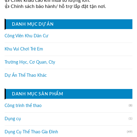
👍 Chiết khấu cao khi mua số lượng lớn.
👍 Chính sách bảo hành/ hỗ trợ lắp đặt tận nơi.
DANH MỤC DỰ ÁN
Công Viên Khu Dân Cư
Khu Vui Chơi Trẻ Em
Trường Học, Cơ Quan, Cty
Dự Án Thể Thao Khác
DANH MỤC SẢN PHẨM
Công trình thể thao
(8)
Dụng cụ
(1)
Dụng Cụ Thể Thao Gia Đình
(49)