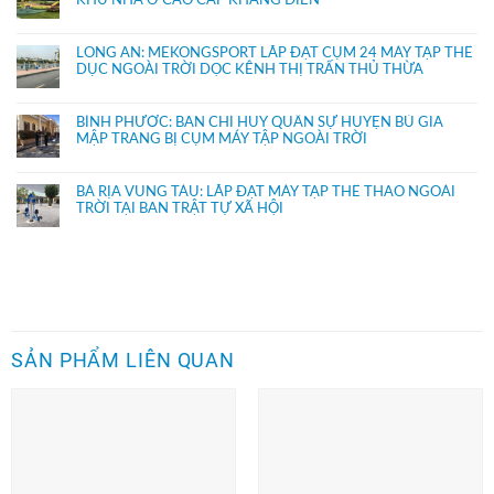
KHU NHÀ Ở CAO CẤP KHANG ĐIỀN
LONG AN: MEKONGSPORT LẮP ĐẶT CỤM 24 MÁY TẬP THỂ
DỤC NGOÀI TRỜI DỌC KÊNH THỊ TRẤN THỦ THỪA
BÌNH PHƯỚC: BAN CHỈ HUY QUÂN SỰ HUYỆN BÙ GIA
MẬP TRANG BỊ CỤM MÁY TẬP NGOÀI TRỜI
BÀ RỊA VŨNG TÀU: LẮP ĐẶT MÁY TẬP THỂ THAO NGOÀI
TRỜI TẠI BAN TRẬT TỰ XÃ HỘI
SẢN PHẨM LIÊN QUAN