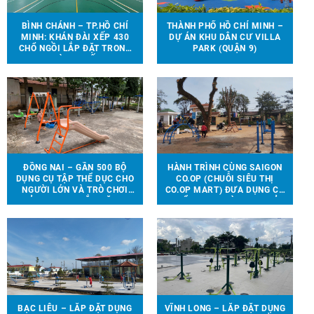
BÌNH CHÁNH – TP.HỒ CHÍ
THÀNH PHỐ HỒ CHÍ MINH –
MINH: KHÁN ĐÀI XẾP 430
DỰ ÁN KHU DÂN CƯ VILLA
CHỔ NGỒI LẮP ĐẶT TRONG
PARK (QUẬN 9)
NHÀ THI ĐẤU.
ĐỒNG NAI – GẦN 500 BỘ
HÀNH TRÌNH CÙNG SAIGON
DỤNG CỤ TẬP THỂ DỤC CHO
CO.OP (CHUỖI SIÊU THỊ
NGƯỜI LỚN VÀ TRÒ CHƠI
CO.OP MART) ĐƯA DỤNG CỤ
TRẺ EM ĐƯỢC LẮP ĐẶT TẠI
THỂ THAO, TRÒ CHƠI TRẺ
90 ĐỊA ĐIỂM TRÊN ĐỊA BÀN
EM ĐẾN VỚI 13 TRƯỜNG
HUYỆN VĨNH CỬU
HỌC TẠI 6 TỈNH THÀNH
BẠC LIÊU – LẮP ĐẶT DỤNG
VĨNH LONG – LẮP ĐẶT DỤNG