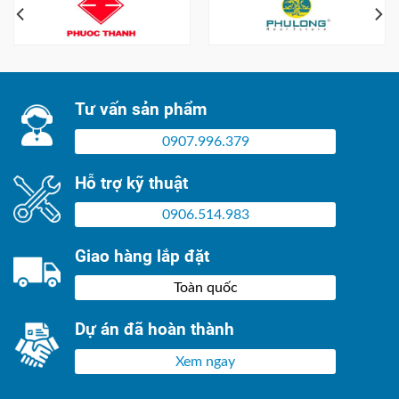
Tư vấn sản phẩm
0907.996.379
Hỗ trợ kỹ thuật
0906.514.983
Giao hàng lắp đặt
Toàn quốc
Dự án đã hoàn thành
Xem ngay