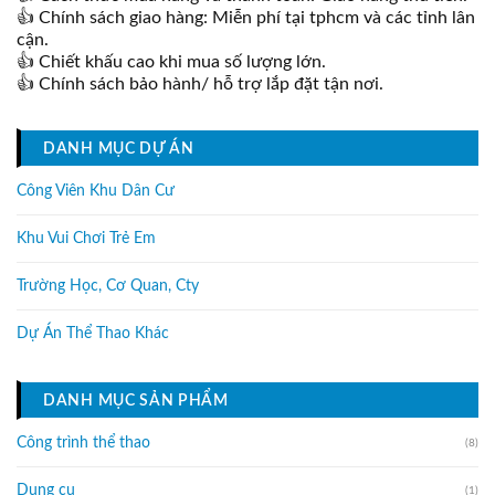
👍 Chính sách giao hàng: Miễn phí tại tphcm và các tỉnh lân
cận.
👍 Chiết khấu cao khi mua số lượng lớn.
👍 Chính sách bảo hành/ hỗ trợ lắp đặt tận nơi.
DANH MỤC DỰ ÁN
Công Viên Khu Dân Cư
Khu Vui Chơi Trẻ Em
Trường Học, Cơ Quan, Cty
Dự Án Thể Thao Khác
DANH MỤC SẢN PHẨM
Công trình thể thao
(8)
Dụng cụ
(1)