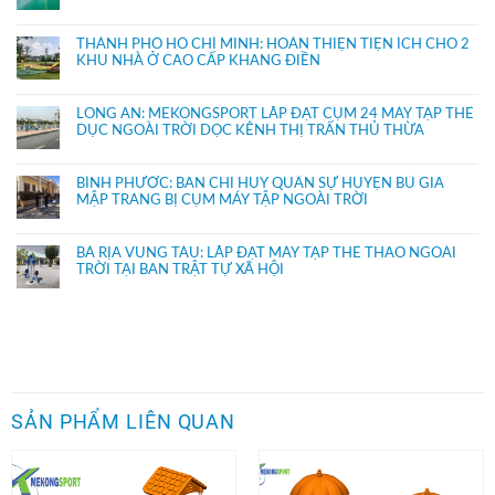
THÀNH PHỐ HỒ CHÍ MINH: HOÀN THIỆN TIỆN ÍCH CHO 2
KHU NHÀ Ở CAO CẤP KHANG ĐIỀN
LONG AN: MEKONGSPORT LẮP ĐẶT CỤM 24 MÁY TẬP THỂ
DỤC NGOÀI TRỜI DỌC KÊNH THỊ TRẤN THỦ THỪA
BÌNH PHƯỚC: BAN CHỈ HUY QUÂN SỰ HUYỆN BÙ GIA
MẬP TRANG BỊ CỤM MÁY TẬP NGOÀI TRỜI
BÀ RỊA VŨNG TÀU: LẮP ĐẶT MÁY TẬP THỂ THAO NGOÀI
TRỜI TẠI BAN TRẬT TỰ XÃ HỘI
SẢN PHẨM LIÊN QUAN