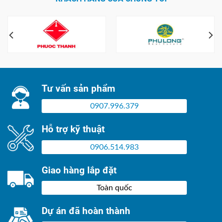
Tư vấn sản phẩm
0907.996.379
Hỗ trợ kỹ thuật
0906.514.983
Giao hàng lắp đặt
Toàn quốc
Dự án đã hoàn thành