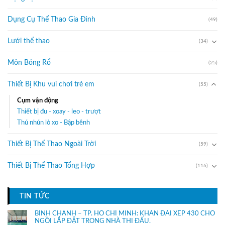
Dụng Cụ Thể Thao Gia Đình
(49)
Lưới thể thao
(34)
Môn Bóng Rổ
(25)
Thiết Bị Khu vui chơi trẻ em
(55)
Cụm vận động
Thiết bị đu - xoay - leo - trượt
Thú nhún lò xo - Bập bênh
Thiết Bị Thể Thao Ngoài Trời
(59)
Thiết Bị Thể Thao Tổng Hợp
(116)
TIN TỨC
BÌNH CHÁNH – TP. HỒ CHÍ MINH: KHÁN ĐÀI XẾP 430 CHỔ
NGỒI LẮP ĐẶT TRONG NHÀ THI ĐẤU.