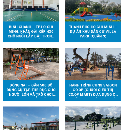
BÌNH CHÁNH – TP.HỒ CHÍ
THÀNH PHỐ HỒ CHÍ MINH –
MINH: KHÁN ĐÀI XẾP 430
DỰ ÁN KHU DÂN CƯ VILLA
CHỔ NGỒI LẮP ĐẶT TRONG
PARK (QUẬN 9)
NHÀ THI ĐẤU.
ĐỒNG NAI – GẦN 500 BỘ
HÀNH TRÌNH CÙNG SAIGON
DỤNG CỤ TẬP THỂ DỤC CHO
CO.OP (CHUỖI SIÊU THỊ
NGƯỜI LỚN VÀ TRÒ CHƠI
CO.OP MART) ĐƯA DỤNG CỤ
TRẺ EM ĐƯỢC LẮP ĐẶT TẠI
THỂ THAO, TRÒ CHƠI TRẺ
90 ĐỊA ĐIỂM TRÊN ĐỊA BÀN
EM ĐẾN VỚI 13 TRƯỜNG
HUYỆN VĨNH CỬU
HỌC TẠI 6 TỈNH THÀNH