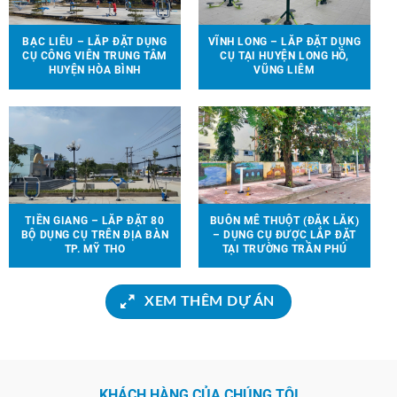
BẠC LIÊU – LẮP ĐẶT DỤNG
VĨNH LONG – LẮP ĐẶT DỤNG
CỤ CÔNG VIÊN TRUNG TÂM
CỤ TẠI HUYỆN LONG HỒ,
HUYỆN HÒA BÌNH
VŨNG LIÊM
TIỀN GIANG – LẮP ĐẶT 80
BUÔN MÊ THUỘT (ĐẮK LẮK)
BỘ DỤNG CỤ TRÊN ĐỊA BÀN
– DỤNG CỤ ĐƯỢC LẮP ĐẶT
TP. MỸ THO
TẠI TRƯỜNG TRẦN PHÚ
XEM THÊM DỰ ÁN
KHÁCH HÀNG CỦA CHÚNG TÔI