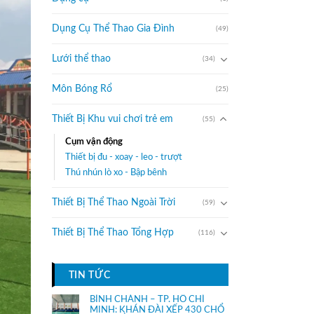
Dụng Cụ Thể Thao Gia Đình
(49)
Lưới thể thao
(34)
Môn Bóng Rổ
(25)
Thiết Bị Khu vui chơi trẻ em
(55)
Cụm vận động
Thiết bị đu - xoay - leo - trượt
Thú nhún lò xo - Bập bênh
Thiết Bị Thể Thao Ngoài Trời
(59)
Thiết Bị Thể Thao Tổng Hợp
(116)
TIN TỨC
BÌNH CHÁNH – TP. HỒ CHÍ
MINH: KHÁN ĐÀI XẾP 430 CHỔ