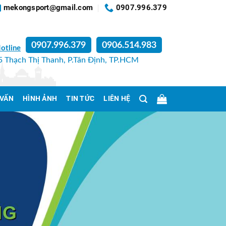
mekongsport@gmail.com
0907.996.379
0907.996.379
0906.514.983
otline
 Thạch Thị Thanh, P.Tân Định, TP.HCM
 VẤN
HÌNH ẢNH
TIN TỨC
LIÊN HỆ