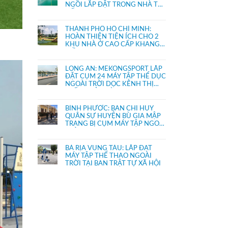
NGỒI LẮP ĐẶT TRONG NHÀ THI
ĐẤU.
THÀNH PHỐ HỒ CHÍ MINH:
HOÀN THIỆN TIỆN ÍCH CHO 2
KHU NHÀ Ở CAO CẤP KHANG
ĐIỀN
LONG AN: MEKONGSPORT LẮP
ĐẶT CỤM 24 MÁY TẬP THỂ DỤC
NGOÀI TRỜI DỌC KÊNH THỊ
TRẤN THỦ THỪA
BÌNH PHƯỚC: BAN CHỈ HUY
QUÂN SỰ HUYỆN BÙ GIA MẬP
TRANG BỊ CỤM MÁY TẬP NGOÀI
TRỜI
BÀ RỊA VŨNG TÀU: LẮP ĐẶT
MÁY TẬP THỂ THAO NGOÀI
TRỜI TẠI BAN TRẬT TỰ XÃ HỘI