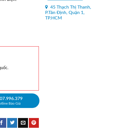
45 Thạch Thị Thanh,
P.Tân Định, Quận 1,
TP.HCM
quốc.
07.996.379
tline Báo Giá