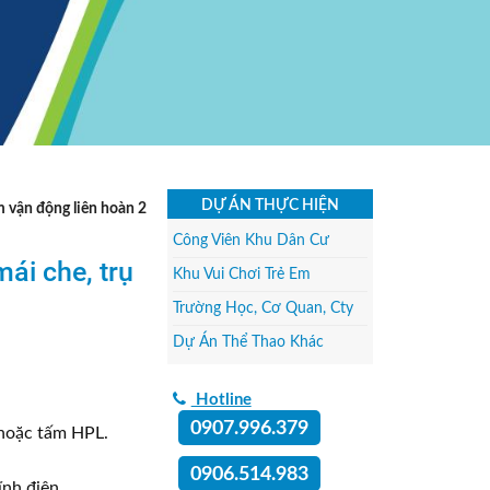
DỰ ÁN THỰC HIỆN
 vận động liên hoàn 2
Công Viên Khu Dân Cư
ái che, trụ
Khu Vui Chơi Trẻ Em
Trường Học, Cơ Quan, Cty
Dự Án Thể Thao Khác
Hotline
0907.996.379
 hoặc tấm HPL.
0906.514.983
nh điện.