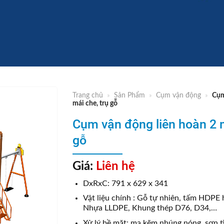
Trang chủ
»
Sản Phẩm
»
Cụm vận động
»
Cụm
mái che, trụ gỗ
Cụm vận động liên hoàn 2 m
gỗ
Giá:
Liên hệ
DxRxC: 791 x 629 x 341
Vật liệu chính : Gỗ tự nhiên, tấm HDPE
Nhựa LLDPE, Khung thép D76, D34,…
Xử lý bề mặt: mạ kẽm nhúng nóng, sơn tĩ