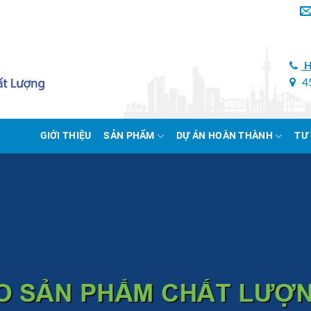
H
45
GIỚI THIỆU
SẢN PHẨM
DỰ ÁN HOÀN THÀNH
TƯ