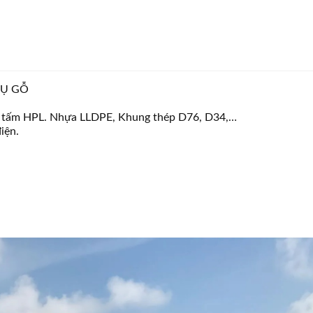
RỤ GỖ
ặc tấm HPL. Nhựa LLDPE, Khung thép D76, D34,…
iện.