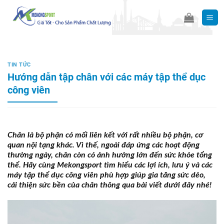
Skip
to
content
TIN TỨC
Hướng dẫn tập chân với các máy tập thể dục
công viên
Chân là bộ phận có mối liên kết với rất nhiều bộ phận, cơ
quan nội tạng khác. Vì thế, ngoài đáp ứng các hoạt động
thường ngày, chân còn có ảnh hưởng lớn đến sức khỏe tổng
thể. Hãy cùng Mekongsport tìm hiểu các lợi ích, lưu ý và các
máy tập thể dục công viên phù hợp giúp gia tăng sức dẻo,
cải thiện sức bền của chân thông qua bài viết dưới đây nhé!