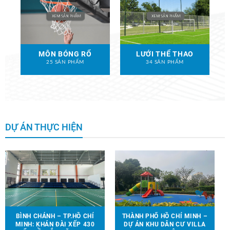
MÔN BÓNG RỔ
LƯỚI THỂ THAO
25 SẢN PHẨM
34 SẢN PHẨM
DỰ ÁN THỰC HIỆN
BÌNH CHÁNH – TP.HỒ CHÍ
THÀNH PHỐ HỒ CHÍ MINH –
MINH: KHÁN ĐÀI XẾP 430
DỰ ÁN KHU DÂN CƯ VILLA