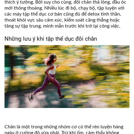
thích ý tưởng. Bởi suy cho cùng, đôi chân thả lỏng, đầu óc
mới thông thoáng. Nhiều lúc đi bộ, chạy bộ, tập luyện với
các máy tập thể dục cơ bản cũng đủ để detox tinh thần,
thoát khỏi vực sâu cảm xúc, kiểm soát căng thẳng hoặc
tăng sự tập trung, minh mẫn trước khi trở lại công việc.
Những lưu ý khi tập thể dục đôi chân
Chân là một trong những nhóm cơ có thể rèn luyện hàng
ngày ở cường độ vừa phải. Trừ khi ốm, cảm thấy không