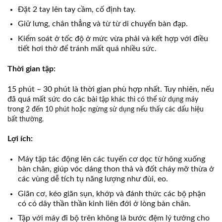
Đặt 2 tay lên tay cầm, cố định tay.
Giữ lưng, chân thẳng và từ từ di chuyển bàn đạp.
Kiểm soát ở tốc độ ở mức vừa phải và kết hợp với điều
tiết hơi thở để tránh mất quá nhiều sức.
Thời gian tập:
15 phút – 30 phút là thời gian phù hợp nhất. Tuy nhiên, nếu
đã quá mất sức do các bà
i tập khác thì có thể sử dụng máy
trong 2 đến 10 phút hoặc ngừng sử dụng nếu thấy các dấu hiệu
bất thường.
Lợi ích:
Máy tập tác động lên các tuyến cơ dọc từ hông xuống
bàn chân, giúp vóc dáng thon thả và đốt cháy mỡ thừa ở
các vùng dễ tích tụ năng lượng như đùi, eo.
Giãn cơ, kéo giãn sụn, khớp và đánh thức các bộ phận
có có dây thần thần kinh liên đới ở lòng bàn chân.
Tập với máy đi bộ trên không là bước đệm lý tưởng cho