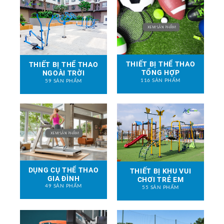
THIẾT BỊ THỂ THAO
THIẾT BỊ THỂ THAO
TỔNG HỢP
NGOÀI TRỜI
116 SẢN PHẨM
59 SẢN PHẨM
DỤNG CỤ THỂ THAO
THIẾT BỊ KHU VUI
GIA ĐÌNH
CHƠI TRẺ EM
49 SẢN PHẨM
55 SẢN PHẨM