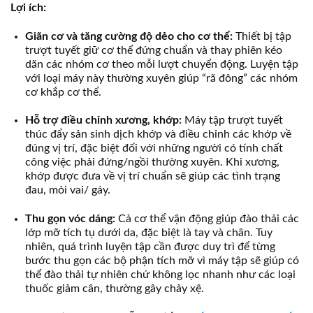
Lợi ích:
Giãn cơ và tăng cường độ dẻo cho cơ thể:
Thiết bị tập
trượt tuyết giữ cơ thể đứng chuẩn và thay phiên kéo
dãn các nhóm cơ theo mỗi lượt chuyển động. Luyện tập
với loại máy này thường xuyên giúp “rã đông” các nhóm
cơ khắp cơ thể.
Hỗ trợ điều chỉnh xương, khớp:
Máy tập trượt tuyết
thúc đẩy sản sinh dịch khớp và điều chỉnh các khớp về
đúng vị trí, đặc biệt đối với
những người có tính chất
công việc phải đứng/ngồi thường xuyên. Khi xương,
khớp được đưa về vị trí chuẩn sẽ giúp các tình trạng
đau, mỏi vai/ gáy.
Thu gọn vóc dáng:
Cả cơ thể vận động giúp đào thải các
lớp mỡ tích tụ dưới da, đặc biệt là tay và chân. Tuy
nhiên, quá trình luyện tập cần được duy trì để từng
bước thu gọn các bộ phận tích mỡ vì máy tập sẽ giúp có
thể đào thải tự nhiên chứ không lọc nhanh như các loại
thuốc giảm cân, thường gây chảy xệ.