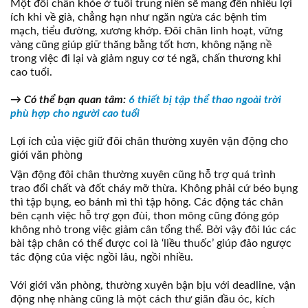
Một đôi chân khỏe ở tuổi trung niên sẽ mang đến nhiều lợi
ích khi về già, chẳng hạn như ngăn ngừa các bệnh tim
mạch, tiểu đường, xương khớp. Đôi chân linh hoạt, vững
vàng cũng giúp giữ thăng bằng tốt hơn, không nặng nề
trong việc đi lại và giảm nguy cơ té ngã, chấn thương khi
cao tuổi.
→
Có thể bạn quan tâm:
6 thiết bị tập thể thao ngoài trời
phù hợp cho người cao tuổi
Lợi ích của việc giữ đôi chân thường xuyên vận động cho
giới văn phòng
Vận động đôi chân thường xuyên cũng hỗ trợ quá trình
trao đổi chất và đốt cháy mỡ thừa. Không phải cứ béo bụng
thì tập bụng, eo bánh mì thì tập hông. Các động tác chân
bên cạnh việc hỗ trợ gọn đùi, thon mông cũng đóng góp
không nhỏ trong việc giảm cân tổng thể. Bởi vậy đôi lúc các
bài tập chân có thể được coi là ‘liều thuốc’ giúp đảo ngược
tác động của việc ngồi lâu, ngồi nhiều.
Với giới văn phòng, thường xuyên bận bịu với deadline, vận
động nhẹ nhàng cũng là một cách thư giãn đầu óc, kích