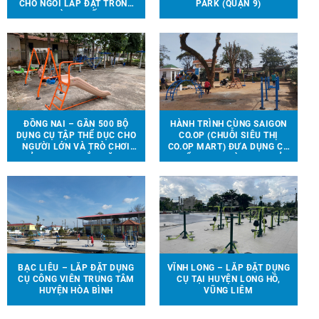
CHỔ NGỒI LẮP ĐẶT TRONG
PARK (QUẬN 9)
NHÀ THI ĐẤU.
ĐỒNG NAI – GẦN 500 BỘ
HÀNH TRÌNH CÙNG SAIGON
DỤNG CỤ TẬP THỂ DỤC CHO
CO.OP (CHUỖI SIÊU THỊ
NGƯỜI LỚN VÀ TRÒ CHƠI
CO.OP MART) ĐƯA DỤNG CỤ
TRẺ EM ĐƯỢC LẮP ĐẶT TẠI
THỂ THAO, TRÒ CHƠI TRẺ
90 ĐỊA ĐIỂM TRÊN ĐỊA BÀN
EM ĐẾN VỚI 13 TRƯỜNG
HUYỆN VĨNH CỬU
HỌC TẠI 6 TỈNH THÀNH
BẠC LIÊU – LẮP ĐẶT DỤNG
VĨNH LONG – LẮP ĐẶT DỤNG
CỤ CÔNG VIÊN TRUNG TÂM
CỤ TẠI HUYỆN LONG HỒ,
HUYỆN HÒA BÌNH
VŨNG LIÊM