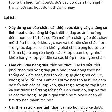
tạo ra tín hiệu, từng bước đưa các cơ quan thích nghi
trở lại với các hoạt động thường ngày.
Lợi ích:
Xây dựng cơ bắp chân, cải thiện vóc dáng và gia tăng sự
linh hoạt chức năng khớp:
thiết bị đạp xe ảnh hưởng
đến nhóm cơ từ thắt eo đến mũi bàn chân giúp đốt cháy
mỡ thừa tích tụ ở khu vực này và trở nên săn chắc hơn.
Trong lúc đạp xe, chân không phải chịu trọng lực từ cơ
thể mà tập trung rèn luyện các khớp quan trọng như
khớp háng, khớp gối đến cả các khớp nhỏ ở ngón chân.
Làm chủ khả năng điều tiết hơi thở
: Duy trì điều tiết
phổi theo mỗi vòng đạp giúp phổi hoạt động theo hệ
thống có kiểm soát, hơi thở đều giúp giọng nói có lực,
không bị “đuối” hơi. Làm chủ được hơi thở là bước đệm
để tiến đến các bài tập khó, gia tăng cường độ tập luyện
và đạt được thể trạng tốt nhất. Bên cạnh đó, đạp xe tạo
ra các tác động lực giúp quá trình bơm oxy ở chân về
tim trở nên mạnh mẽ hơn.
Cải thiện sức khỏe tinh thần và não bộ :
Đạp xe được