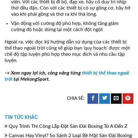
viên. Với các thiết bị đi bộ, đạp xe, hãy cố duy trì nhịp
thở đều đặn. Còn với các thiết bị có sự gồng cơ, hãy hít
vào khi phải gồng và thở ra khi thả lỏng.
Vận động với cường độ phù hợp, không tăng giảm
cường độ hoặc dừng lại một cách đột ngột
Ngoài ra, việc đọc kỹ hướng dẫn sử dụng của các thiết bị
thể thao ngoài trời cũng sẽ giúp bạn ‘quy hoạch’ được một
chế độ tập luyện phù hợp theo mục đích và nhu cầu tập
luyện.
→
Xem ngay lợi ích, công năng từng
thiết bị thể thao ngoài
trời
tại MekongSport.
TIN TỨC KHÁC
Quy Trình Thi Công Lắp Đặt Sàn Đài Boxing Từ A Đến Z
Canvas Hay Vinyl? So Sánh 2 Loại Bề Mặt Sàn Đài Boxing