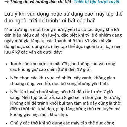
→
Thông tin và hướng dẫn chi tiết
:
Thiết bị tập trượt tuyết
Lưu ý khi vận động hoặc sử dụng các máy tập thể
dục ngoài trời để tránh ‘lợi bất cập hại’
Môi trường là một trong những yếu tố có tác động khá lớn
đến hiệu hiệu quả rèn luyện, đặc biệt khi tỷ lệ ô nhiễm đang
ngày một gia tăng tại các thành phố lớn. Vì vậy khi vận
động hoặc sử dụng các máy tập thể dục ngoài trời, bạn nên
lưu ý kỹ các vấn đề dưới đây:
Tránh các khu vực có mật độ giao thông cao và trong
các khung giờ cao điểm (từ 8 đến 19 giờ).
Nên chọn các khu vực có nhiều cây xanh, không gian
thoáng rộng, ven hồ, dọc bờ sông nhưng yên tĩnh.
Nếu tập luyện buổi sáng, nên bắt đầu từ trước 7 giờ
sáng. Nếu tập buổi tối, sau 8 giờ sẽ là thời gian lý tưởng.
Không chỉ để tránh khói bụi tan tầm mà đây cũng là thời
điểm thời tiết khá đẹp, giúp tăng hứng thú rèn luyện mà
không gây mệt mỏi, khó chịu.
Chú ý các thở khi sử dụng các máy tập thể dục công