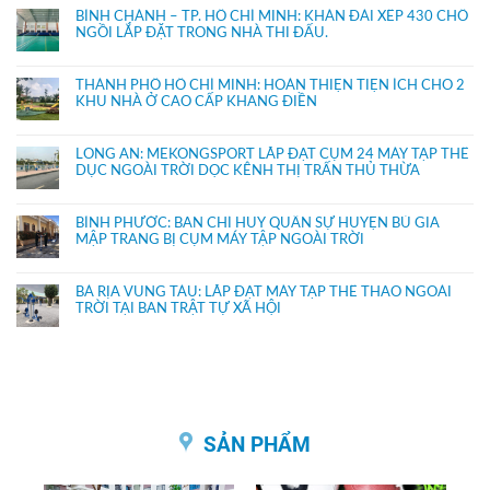
BÌNH CHÁNH – TP. HỒ CHÍ MINH: KHÁN ĐÀI XẾP 430 CHỔ
NGỒI LẮP ĐẶT TRONG NHÀ THI ĐẤU.
THÀNH PHỐ HỒ CHÍ MINH: HOÀN THIỆN TIỆN ÍCH CHO 2
KHU NHÀ Ở CAO CẤP KHANG ĐIỀN
LONG AN: MEKONGSPORT LẮP ĐẶT CỤM 24 MÁY TẬP THỂ
DỤC NGOÀI TRỜI DỌC KÊNH THỊ TRẤN THỦ THỪA
BÌNH PHƯỚC: BAN CHỈ HUY QUÂN SỰ HUYỆN BÙ GIA
MẬP TRANG BỊ CỤM MÁY TẬP NGOÀI TRỜI
BÀ RỊA VŨNG TÀU: LẮP ĐẶT MÁY TẬP THỂ THAO NGOÀI
TRỜI TẠI BAN TRẬT TỰ XÃ HỘI
SẢN PHẨM