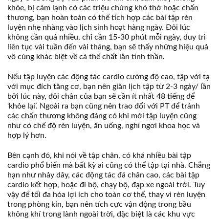
khỏe, bị cảm lạnh có các triệu chứng khó thở hoặc chấn
thương, bạn hoàn toàn có thể tích hợp các bài tập rèn
luyện nhẹ nhàng vào lịch sinh hoạt hàng ngày. Đôi lúc
không cần quá nhiều, chỉ cần 15-30 phút mỗi ngày, duy trì
liên tục vài tuần đến vài tháng, bạn sẽ thấy những hiệu quả
vô cùng khác biệt về cả thể chất lẫn tinh thần.
Nếu tập luyện các động tác cardio cường độ cao, tập với tạ
với mục đích tăng cơ, bạn nên giãn lịch tập từ 2-3 ngày/ lần
bởi lúc này, đôi chân của bạn sẽ cần ít nhất 48 tiếng để
‘khỏe lại’. Ngoài ra bạn cũng nên trao đổi với PT để tránh
các chấn thương không đáng có khi mới tập luyện cũng
như có chế độ rèn luyện, ăn uống, nghỉ ngơi khoa học và
hợp lý hơn.
Bên cạnh đó, khi nói về tập chân, có khá nhiều bài tập
cardio phổ biến mà bất kỳ ai cũng có thể tập tại nhà. Chẳng
hạn như nhảy dây, các động tác đá chân cao, các bài tập
cardio kết hợp, hoặc đi bộ, chạy bộ, đạp xe ngoài trời. Tuy
vậy để tối đa hóa lợi ích cho toàn cơ thể, thay vì rèn luyện
trong phòng kín, bạn nên tích cực vận động trong bầu
không khí trong lành ngoài trời, đặc biệt là các khu vực