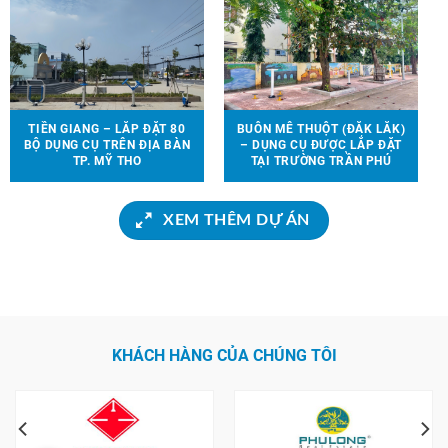
TIỀN GIANG – LẮP ĐẶT 80
BUÔN MÊ THUỘT (ĐẮK LẮK)
BỘ DỤNG CỤ TRÊN ĐỊA BÀN
– DỤNG CỤ ĐƯỢC LẮP ĐẶT
TP. MỸ THO
TẠI TRƯỜNG TRẦN PHÚ
XEM THÊM DỰ ÁN
KHÁCH HÀNG CỦA CHÚNG TÔI