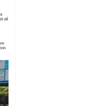
là
ối dễ
ynh
tình