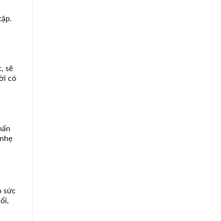
tập.
, sẽ
ời có
hấn
 nhẹ
o sức
ổi,