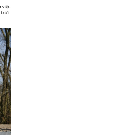
 việc
 trời