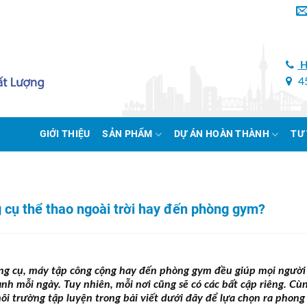
H
45
GIỚI THIỆU
SẢN PHẨM
DỰ ÁN HOÀN THÀNH
TƯ
g cụ thể thao ngoài trời hay đến phòng gym?
dụng cụ, máy tập công cộng hay đến phòng gym đều giúp mọi người
ạnh mỗi ngày. Tuy nhiên, mỗi nơi cũng sẽ có các bất cập riêng. Cù
 trường tập luyện trong bài viết dưới đây để lựa chọn ra phong