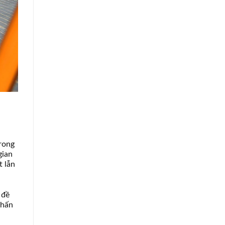
trong
gian
t lẫn
 đề
phấn