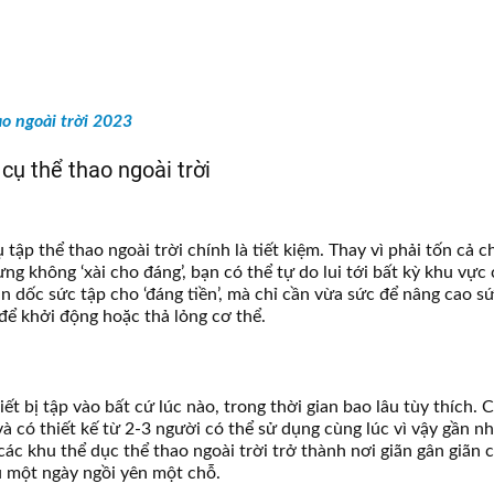
o ngoài trời 2023
cụ thể thao ngoài trời
tập thể thao ngoài trời chính là tiết kiệm. Thay vì phải tốn cả c
ng không ‘xài cho đáng’, bạn có thể tự do lui tới bất kỳ khu vực
n dốc sức tập cho ‘đáng tiền’, mà chỉ cần vừa sức để nâng cao s
 để khởi động hoặc thả lỏng cơ thể.
t bị tập vào bất cứ lúc nào, trong thời gian bao lâu tùy thích. 
và có thiết kế từ 2-3 người có thể sử dụng cùng lúc vì vậy gần n
các khu thể dục thể thao ngoài trời trở thành nơi giãn gân giãn 
u một ngày ngồi yên một chỗ.