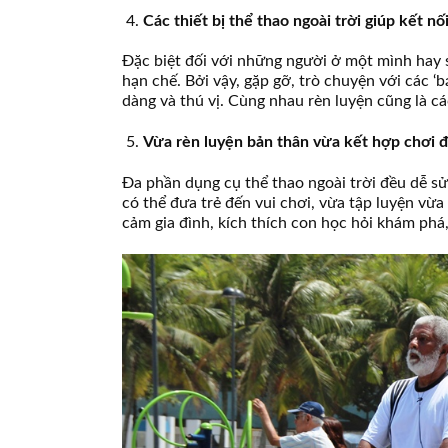
Các thiết bị thể thao ngoài trời giúp kết n
Đặc biệt đối với những người ở một mình hay s
hạn chế. Bởi vậy, gặp gỡ, trò chuyện với các ‘b
dàng và thú vị. Cùng nhau rèn luyện cũng là c
Vừa rèn luyện bản thân vừa kết hợp chơi đ
Đa phần dụng cụ thể thao ngoài trời đều dễ sử
có thể đưa trẻ đến vui chơi, vừa tập luyện vừ
cảm gia đình, kích thích con học hỏi khám phá,