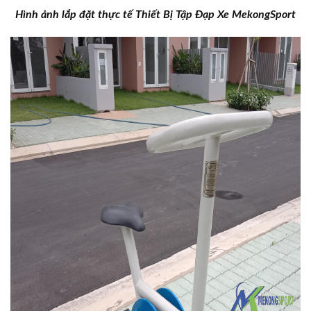
Hình ảnh lắp đặt thực tế Thiết Bị Tập Đạp Xe MekongSport