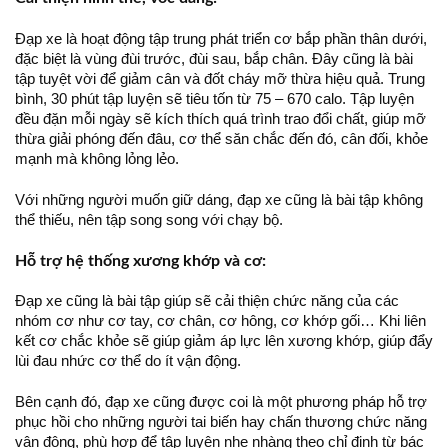
Đạp xe là hoạt động tập trung phát triển cơ bắp phần thân dưới,
đặc biệt là vùng đùi trước, đùi sau, bắp chân. Đây cũng là bài
tập tuyệt vời để giảm cân và đốt cháy mỡ thừa hiệu quả. Trung
bình, 30 phút tập luyện sẽ tiêu tốn từ 75 – 670 calo. Tập luyện
đều đặn mỗi ngày sẽ kích thích quá trình trao đổi chất, giúp mỡ
thừa giải phóng đến đâu, cơ thể săn chắc đến đó, cân đối, khỏe
mạnh mà không lỏng lẻo.
Với những người muốn giữ dáng, đạp xe cũng là bài tập không
thể thiếu, nên tập song song với chạy bộ.
Hỗ trợ hệ thống xương khớp và cơ:
Đạp xe cũng là bài tập giúp sẽ cải thiện chức năng của các
nhóm cơ như cơ tay, cơ chân, cơ hông, cơ khớp gối… Khi liên
kết cơ chắc khỏe sẽ giúp giảm áp lực lên xương khớp, giúp đẩy
lùi đau nhức cơ thể do ít vận động.
Bên cạnh đó, đạp xe cũng được coi là một phương pháp hỗ trợ
phục hồi cho những người tai biến hay chấn thương chức năng
vận động, phù hợp để tập luyện nhẹ nhàng theo chỉ định từ bác