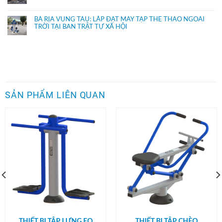
BÀ RỊA VŨNG TÀU: LẮP ĐẶT MÁY TẬP THỂ THAO NGOÀI
TRỜI TẠI BAN TRẬT TỰ XÃ HỘI
SẢN PHẨM LIÊN QUAN
THIẾT BỊ TẬP LƯNG EO
THIẾT BỊ TẬP CHÈO