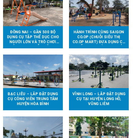
ĐỒNG NAI – GẦN 500 BỘ
HÀNH TRÌNH CÙNG SAIGON
DỤNG CỤ TẬP THỂ DỤC CHO
CO.OP (CHUỖI SIÊU THỊ
NGƯỜI LỚN VÀ TRÒ CHƠI
CO.OP MART) ĐƯA DỤNG CỤ
TRẺ EM ĐƯỢC LẮP ĐẶT TẠI
THỂ THAO, TRÒ CHƠI TRẺ
90 ĐỊA ĐIỂM TRÊN ĐỊA BÀN
EM ĐẾN VỚI 13 TRƯỜNG
HUYỆN VĨNH CỬU
HỌC TẠI 6 TỈNH THÀNH
BẠC LIÊU – LẮP ĐẶT DỤNG
VĨNH LONG – LẮP ĐẶT DỤNG
CỤ CÔNG VIÊN TRUNG TÂM
CỤ TẠI HUYỆN LONG HỒ,
HUYỆN HÒA BÌNH
VŨNG LIÊM