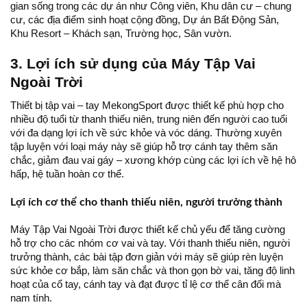
gian sống trong các dự án như Công viên, Khu dân cư – chung
cư, các địa điểm sinh hoạt cộng đồng, Dự án Bất Động Sản,
Khu Resort – Khách sạn, Trường học, Sân vườn.
3. Lợi ích sử dụng của Máy Tập Vai
Ngoài Trời
Thiết bị tập vai – tay MekongSport được thiết kế phù hợp cho
nhiều độ tuổi từ thanh thiếu niên, trung niên đến người cao tuổi
với đa dạng lợi ích về sức khỏe và vóc dáng. Thường xuyên
tập luyện với loại máy này sẽ giúp hỗ trợ cánh tay thêm săn
chắc, giảm đau vai gáy – xương khớp cùng các lợi ích về hệ hô
hấp, hệ tuần hoàn cơ thể.
Lợi ích cơ thể cho thanh thiếu niên, người trưởng thành
Máy Tập Vai Ngoài Trời được thiết kế chủ yếu để tăng cường
hỗ trợ cho các nhóm cơ vai và tay. Với thanh thiếu niên, người
trưởng thành, các bài tập đơn giản với máy sẽ giúp rèn luyện
sức khỏe cơ bắp, làm săn chắc và thon gọn bờ vai, tăng độ linh
hoạt của cổ tay, cánh tay và đạt được tỉ lệ cơ thể cân đối mà
nam tính.