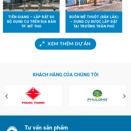
TIỀN GIANG – LẮP ĐẶT 80
BUÔN MÊ THUỘT (ĐẮK LẮK)
BỘ DỤNG CỤ TRÊN ĐỊA BÀN
– DỤNG CỤ ĐƯỢC LẮP ĐẶT
TP. MỸ THO
TẠI TRƯỜNG TRẦN PHÚ
XEM THÊM DỰ ÁN
KHÁCH HÀNG CỦA CHÚNG TÔI
Tư vấn sản phẩm