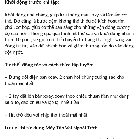
Khởi động trước khi tập
:
Khởi động nhẹ nhàng, giúp lưu thông máu, oxy và làm ấm cơ
thể. Đó cũng là bước đệm không thể thiếu để kích hoạt tim,
phổi, cơ bắp, giúp cơ thể sẵn sàng cho những vận động cường
độ cao hơn. Thông qua quá trình hít thở sâu và khởi động nhanh
từ 5-10 phút, sẽ giúp cơ thể chuyển từ trạng thái nghỉ sang vận
động từ từ, ‘vào đà’ nhanh hơn và giảm thương tổn do vận động
đột ngột.
Tư thế, động tác và cách thức tập luyện
:
– Đứng đối diện bàn xoay, 2 chân hơi chùng xuống sao cho
thoải mái nhất
– 2 tay đặt lên bàn xoay, xoay theo chiều thuận tiện như đang
lái ô tô, đảo chiều và lặp lại nhiều lần
– Hít thở đều với nhịp thở thoải mái nhất
Lưu ý khi sử dụng Máy Tập Vai Ngoài Trời
: