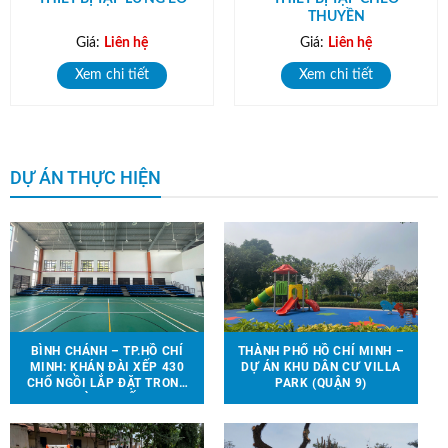
THUYỀN
Giá:
Liên hệ
Giá:
Liên hệ
Xem chi tiết
Xem chi tiết
DỰ ÁN THỰC HIỆN
BÌNH CHÁNH – TP.HỒ CHÍ
THÀNH PHỐ HỒ CHÍ MINH –
MINH: KHÁN ĐÀI XẾP 430
DỰ ÁN KHU DÂN CƯ VILLA
CHỔ NGỒI LẮP ĐẶT TRONG
PARK (QUẬN 9)
NHÀ THI ĐẤU.