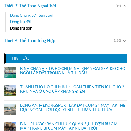
Thiết Bị Thể Thao Ngoài Trời
(59)
Dòng Chung cư - Sân vườn
Dòng trụ đôi
Dòng trụ đơn
Thiết Bị Thể Thao Tổng Hợp
(116)
TIN TỨC
BÌNH CHÁNH – TP. HỒ CHÍ MINH: KHÁN ĐÀI XẾP 430 CHỔ
NGỒI LẮP ĐẶT TRONG NHÀ THI ĐẤU.
THÀNH PHỐ HỒ CHÍ MINH: HOÀN THIỆN TIỆN ÍCH CHO 2
KHU NHÀ Ở CAO CẤP KHANG ĐIỀN
LONG AN: MEKONGSPORT LẮP ĐẶT CỤM 24 MÁY TẬP THỂ
DỤC NGOÀI TRỜI DỌC KÊNH THỊ TRẤN THỦ THỪA
BÌNH PHƯỚC: BAN CHỈ HUY QUÂN SỰ HUYỆN BÙ GIA
MẬP TRANG BỊ CỤM MÁY TẬP NGOÀI TRỜI