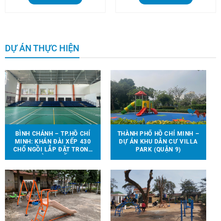
DỰ ÁN THỰC HIỆN
BÌNH CHÁNH – TP.HỒ CHÍ
THÀNH PHỐ HỒ CHÍ MINH –
MINH: KHÁN ĐÀI XẾP 430
DỰ ÁN KHU DÂN CƯ VILLA
CHỔ NGỒI LẮP ĐẶT TRONG
PARK (QUẬN 9)
NHÀ THI ĐẤU.