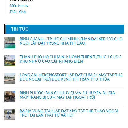
Môn tennis
Điền Kinh
TIN TỨC
BÌNH CHÁNH – TP. HỒ CHÍ MINH: KHÁN ĐÀI XẾP 430 CHỔ
NGỒI LẮP ĐẶT TRONG NHÀ THI ĐẤU.
THÀNH PHỐ HỒ CHÍ MINH: HOÀN THIỆN TIỆN ÍCH CHO 2
KHU NHÀ Ở CAO CẤP KHANG ĐIỀN
LONG AN: MEKONGSPORT LẮP ĐẶT CỤM 24 MÁY TẬP THỂ
DỤC NGOÀI TRỜI DỌC KÊNH THỊ TRẤN THỦ THỪA
BÌNH PHƯỚC: BAN CHỈ HUY QUÂN SỰ HUYỆN BÙ GIA
MẬP TRANG BỊ CỤM MÁY TẬP NGOÀI TRỜI
BÀ RỊA VŨNG TÀU: LẮP ĐẶT MÁY TẬP THỂ THAO NGOÀI
TRỜI TẠI BAN TRẬT TỰ XÃ HỘI