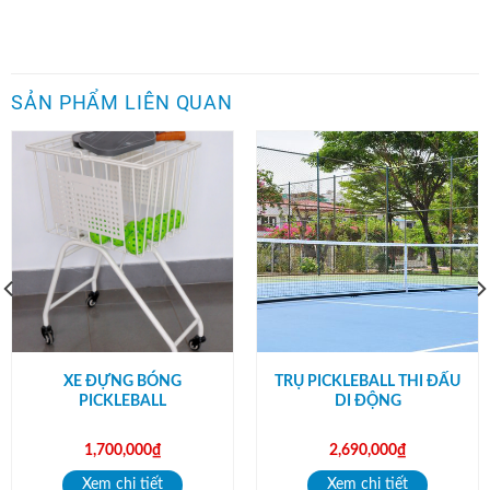
SẢN PHẨM LIÊN QUAN
XE ĐỰNG BÓNG
TRỤ PICKLEBALL THI ĐẤU
PICKLEBALL
DI ĐỘNG
1,700,000
₫
2,690,000
₫
Xem chi tiết
Xem chi tiết