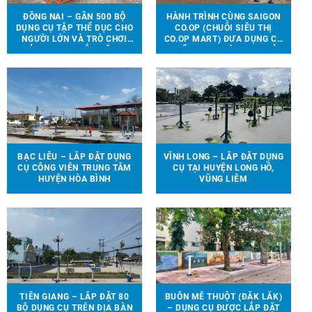
ĐỒNG NAI – GẦN 500 BỘ
HÀNH TRÌNH CÙNG SAIGON
DỤNG CỤ TẬP THỂ DỤC CHO
CO.OP (CHUỖI SIÊU THỊ
NGƯỜI LỚN VÀ TRÒ CHƠI
CO.OP MART) ĐƯA DỤNG CỤ
TRẺ EM ĐƯỢC LẮP ĐẶT TẠI
THỂ THAO, TRÒ CHƠI TRẺ
90 ĐỊA ĐIỂM TRÊN ĐỊA BÀN
EM ĐẾN VỚI 13 TRƯỜNG
HUYỆN VĨNH CỬU
HỌC TẠI 6 TỈNH THÀNH
BẠC LIÊU – LẮP ĐẶT DỤNG
VĨNH LONG – LẮP ĐẶT DỤNG
CỤ CÔNG VIÊN TRUNG TÂM
CỤ TẠI HUYỆN LONG HỒ,
HUYỆN HÒA BÌNH
VŨNG LIÊM
TIỀN GIANG – LẮP ĐẶT 80
BUÔN MÊ THUỘT (ĐẮK LẮK)
BỘ DỤNG CỤ TRÊN ĐỊA BÀN
– DỤNG CỤ ĐƯỢC LẮP ĐẶT