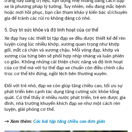
tráng hay đang trị liệu, vận động nhẹ nhàng bằng cách đạp
xe là phương pháp lý tưởng. Tuy nhiên, nếu đang mắc bệnh
hoặc mới hồi phục, bạn cần tham khảo ý kiến bác sĩ/chuyên
gia để tránh các rủi ro không đáng có nhé.
5. Duy trì sức khỏe và độ linh hoạt của cơ thể
Xe đạp hay các thiết bị tập đạp xe đều được thiết kế để rèn
luyện cùng lúc nhiều khớp, xương quan trọng như khớp
gối, mắt cá chân và xương chậu. Mỗi vòng đạp, khớp và
xương của từng bên sẽ phối hợp nhịp nhàng và luân phiên
co giãn. Không những cải thiện chức năng và độ linh hoạt
của cơ thể mà với tư thế đạp xe chuẩn còn điều chỉnh cấu
trúc cơ thể khi đứng, ngồi lệch bên thường xuyên.
Đối với trẻ nhỏ, đạp xe còn giúp tăng chiều cao, tối ưu sự
phát triển bên cạnh tác dụng tăng cường sức khỏe tổng
quát. Có thể thấy ở nhiều nước phát triển, trẻ em được gia
đinh, nhà trường khuyến khích đạp xe như một cách rèn
luyện, giải phóng cơ thể.
→
Xem thêm:
Các bài tập tăng chiều cao đơn giản