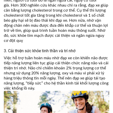
niên, người có tuổi đó là ngăn ngừa các nguy cơ tuổi
già.
Hơn 300 nghiên cứu khác nhau chỉ ra rằng, đạp xe giúp
cân bằng lượng cholesterol trong cơ thể. Cụ thể thì lượng
cholesterol tốt gia tăng trong khi cholesterol và 1 số chất
béo gây hại sẽ bị đào thải khi đạp xe. Hơn nữa, nhờ vận
động chân nên máu được đưa đến khắp cơ thể và thuận lợi
trở về tim, giúp quá trình tuần hoàn máu thông suốt. Nhờ
đó, sức khỏe tim mạch được cải thiện và ngăn ngừa nguy
cơ đột quỵ
3. Cải thiện sức khỏe tinh thần và trí nhớ
Việc hỗ trợ tuần hoàn máu nhờ đạp xe còn khiến não được
tiếp năng lượng liên tục giúp cải thiện chức năng não và cải
thiện trí nhớ. Não chỉ chiếm khoản 2% trọng lượng cơ thể
nhưng sử dụng 20% năng lượng, oxy và máu vì phải xử lý
hàng triệu thông tin mỗi ngày. Thế nên đạp xe giúp tái tạo
năng lượng, “tiếp sức” cho hệ thần kinh tải khối lượng công
việc khổng lồ này.