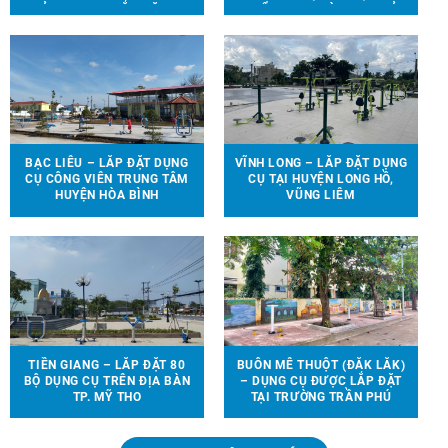
TRẺ EM ĐƯỢC LẮP ĐẶT TẠI
THỂ THAO, TRÒ CHƠI TRẺ
90 ĐỊA ĐIỂM TRÊN ĐỊA BÀN
EM ĐẾN VỚI 13 TRƯỜNG
HUYỆN VĨNH CỬU
HỌC TẠI 6 TỈNH THÀNH
BẠC LIÊU – LẮP ĐẶT DỤNG
VĨNH LONG – LẮP ĐẶT DỤNG
CỤ CÔNG VIÊN TRUNG TÂM
CỤ TẠI HUYỆN LONG HỒ,
HUYỆN HÒA BÌNH
VŨNG LIÊM
TIỀN GIANG – LẮP ĐẶT 80
BUÔN MÊ THUỘT (ĐẮK LẮK)
BỘ DỤNG CỤ TRÊN ĐỊA BÀN
– DỤNG CỤ ĐƯỢC LẮP ĐẶT
TP. MỸ THO
TẠI TRƯỜNG TRẦN PHÚ