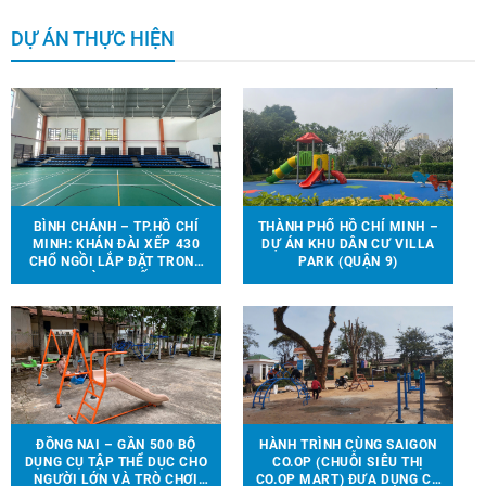
DỰ ÁN THỰC HIỆN
BÌNH CHÁNH – TP.HỒ CHÍ
THÀNH PHỐ HỒ CHÍ MINH –
MINH: KHÁN ĐÀI XẾP 430
DỰ ÁN KHU DÂN CƯ VILLA
CHỔ NGỒI LẮP ĐẶT TRONG
PARK (QUẬN 9)
NHÀ THI ĐẤU.
ĐỒNG NAI – GẦN 500 BỘ
HÀNH TRÌNH CÙNG SAIGON
DỤNG CỤ TẬP THỂ DỤC CHO
CO.OP (CHUỖI SIÊU THỊ
NGƯỜI LỚN VÀ TRÒ CHƠI
CO.OP MART) ĐƯA DỤNG CỤ