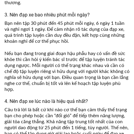
thương.
3. Nên đạp xe bao nhiêu phút mỗi ngày?
Bạn nên tập 30 phút đến 45 phút mỗi ngày, 6 ngày 1 tuần
và nghỉ ngơi 1 ngày. Để cảm nhận rõ tác dụng của đạp xe,
quá trình tập luyện cần duy đều đặn, kết hợp cùng những
khoản nghỉ để cơ thể phục hồi.
Nếu bạn đang trong giai đoạn hậu phẫu hay có vấn đề sức
khỏe thì cần hỏi ý kiến bác sĩ trước để tập luyện tránh tác
dụng ngược. Mỗi người có thể trạng khác nhau và cần có
chế độ tập luyện riêng vì hữu dụng với người khác không có
nghĩa sẽ hữu dụng với bạn. Điều quan trọng là bạn cần lắng
nghe cơ thể, chuẩn bị tốt và lên kế hoạch tập luyện phù
hợp.
4. Nên đạp xe lúc nào là hiệu quả nhất?
Câu trả lời là bất cứ khi nào cơ thể bạn cảm thấy thể trạng
bạn cho phép hoặc cần “đổi gió” để tiếp thêm năng lượng,
giải tỏa căng thẳng. Khả năng tập trung tốt nhất của con
người dao động từ 25 phút đến 1 tiếng, tùy người. Thế nên,
bạn có thể tận dụng giờ giải lao hoặc cuối ngày để đạp xe,