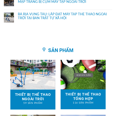
MẬP TRANG BỊ CỤM MÁY TẬP NGOÀI TRỜI
BÀ RỊA VŨNG TÀU: LẮP ĐẶT MÁY TẬP THỂ THAO NGOÀI
TRỜI TẠI BAN TRẬT TỰ XÃ HỘI
SẢN PHẨM
THIẾT BỊ THỂ THAO
THIẾT BỊ THỂ THAO
TỔNG HỢP
NGOÀI TRỜI
116 SẢN PHẨM
59 SẢN PHẨM