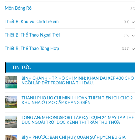
Môn Bóng Rổ
(25)
Thiết Bị Khu vui chơi trẻ em
(55)
Thiết Bị Thể Thao Ngoài Trời
(59)
Thiết Bị Thể Thao Tổng Hợp
(116)
TIN TỨC
BÌNH CHÁNH – TP. HỒ CHÍ MINH: KHÁN ĐÀI XẾP 430 CHỔ
NGỒI LẮP ĐẶT TRONG NHÀ THI ĐẤU.
THÀNH PHỐ HỒ CHÍ MINH: HOÀN THIỆN TIỆN ÍCH CHO 2
KHU NHÀ Ở CAO CẤP KHANG ĐIỀN
LONG AN: MEKONGSPORT LẮP ĐẶT CỤM 24 MÁY TẬP THỂ
DỤC NGOÀI TRỜI DỌC KÊNH THỊ TRẤN THỦ THỪA
BÌNH PHƯỚC: BAN CHỈ HUY QUÂN SỰ HUYỆN BÙ GIA