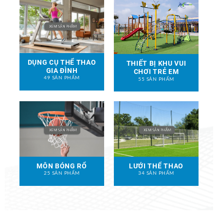
DỤNG CỤ THỂ THAO
THIẾT BỊ KHU VUI
GIA ĐÌNH
CHƠI TRẺ EM
49 SẢN PHẨM
55 SẢN PHẨM
MÔN BÓNG RỔ
LƯỚI THỂ THAO
25 SẢN PHẨM
34 SẢN PHẨM