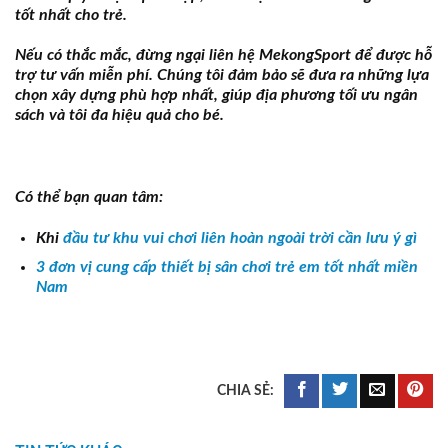
tốt nhất cho trẻ.
Nếu có thắc mắc, đừng ngại liên hệ MekongSport để được hỗ
trợ tư vấn miễn phí. Chúng tôi đảm bảo sẽ đưa ra những lựa
chọn xây dựng phù hợp nhất, giúp địa phương tối ưu ngân
sách và tôi đa hiệu quả cho bé.
Có thể bạn quan tâm:
Khi
đầu tư khu vui chơi liên hoàn ngoài trời cần lưu ý gì
3 đơn vị cung cấp thiết bị sân chơi trẻ em tốt nhất miền
Nam