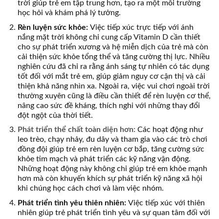
trời giúp trẻ em tập trung hơn, tạo ra một môi trường
học hỏi và khám phá lý tưởng.
Rèn luyện sức khỏe:
Việc tiếp xúc trực tiếp với ánh
nắng mặt trời không chỉ cung cấp Vitamin D cần thiết
cho sự phát triển xương và hệ miễn dịch của trẻ mà còn
cải thiện sức khỏe tổng thể và tăng cường thị lực. Nhiều
nghiên cứu đã chỉ ra rằng ánh sáng tự nhiên có tác dụng
tốt đối với mắt trẻ em, giúp giảm nguy cơ cận thị và cải
thiện khả năng nhìn xa. Ngoài ra, việc vui chơi ngoài trời
thường xuyên cũng là điều cần thiết để rèn luyện cơ thể,
nâng cao sức đề kháng, thích nghi với những thay đổi
đột ngột của thời tiết.
Phát triển thể chất toàn diện hơn:
Các hoạt động như
leo trèo, chạy nhảy, đu dây và tham gia vào các trò chơi
đồng đội giúp trẻ em rèn luyện cơ bắp, tăng cường sức
khỏe tim mạch và phát triển các kỹ năng vận động.
Những hoạt động này không chỉ giúp trẻ em khỏe mạnh
hơn mà còn khuyến khích sự phát triển kỹ năng xã hội
khi chúng học cách chơi và làm việc nhóm.
Phát triển tình yêu thiên nhiên:
Việc tiếp xúc với thiên
nhiên giúp trẻ phát triển tình yêu và sự quan tâm đối với