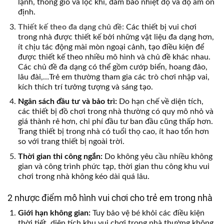
lạnh, thông gió và lọc khí, đảm bảo nhiệt độ và độ ẩm ổn
định.
Thiết kế theo đa dạng chủ đề:
Các thiết bị vui chơi
trong nhà được thiết kế bởi những vật liệu đa dạng hơn,
ít chịu tác động mài mòn ngoại cảnh, tạo điều kiện để
được thiết kế theo nhiều mô hình và chủ đề khác nhau.
Các chủ đề đa dạng có thể gồm cướp biển, hoang đảo,
lâu đài,…Trẻ em thường tham gia các trò chơi nhập vai,
kích thích trí tưởng tượng và sáng tạo.
Ngân sách đầu tư và bảo trì:
Do hạn chế về diện tích,
các thiết bị đồ chơi trong nhà thường có quy mô nhỏ và
giá thành rẻ hơn, chi phí đầu tư ban đầu cũng thấp hơn.
Trang thiết bị trong nhà có tuổi thọ cao, ít hao tổn hơn
so với trang thiết bị ngoài trời.
Thời gian thi công ngắn:
Do không yêu cầu nhiều không
gian và công trình phức tạp, thời gian thu công khu vui
chơi trong nhà không kéo dài quá lâu.
2 nhược điểm mô hình vui chơi cho trẻ em trong nhà
Giới hạn không gian:
Tuy bảo vệ bé khỏi các điều kiện
thời tiết, diện tích khu vui chơi trong nhà thường không