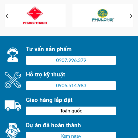
Tư vấn sản phẩm
0907.996.379
Hỗ trợ kỹ thuật
0906.514.983
Giao hàng lắp đặt
Toàn quốc
Dự án đã hoàn thành
Xem ngay