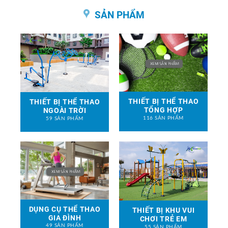
SẢN PHẨM
THIẾT BỊ THỂ THAO
THIẾT BỊ THỂ THAO
TỔNG HỢP
NGOÀI TRỜI
116 SẢN PHẨM
59 SẢN PHẨM
DỤNG CỤ THỂ THAO
THIẾT BỊ KHU VUI
GIA ĐÌNH
CHƠI TRẺ EM
49 SẢN PHẨM
55 SẢN PHẨM