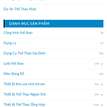
Dự Án Thể Thao Khác
DANH MỤC SẢN PHẨM
Công trình thể thao
(8)
Dụng cụ
(1)
Dụng Cụ Thể Thao Gia Đình
(49)
Lưới thể thao
(34)
Môn Bóng Rổ
(25)
Thiết Bị Khu vui chơi trẻ em
(55)
Thiết Bị Thể Thao Ngoài Trời
(59)
Thiết Bị Thể Thao Tổng Hợp
(116)