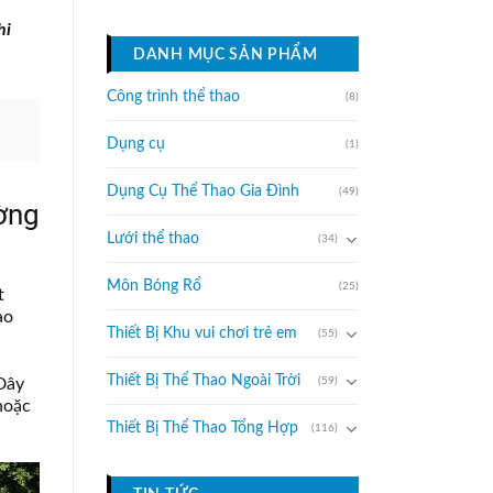
hi
DANH MỤC SẢN PHẨM
Công trình thể thao
(8)
Dụng cụ
(1)
Dụng Cụ Thể Thao Gia Đình
(49)
ường
Lưới thể thao
(34)
Môn Bóng Rổ
(25)
t
ao
Thiết Bị Khu vui chơi trẻ em
(55)
Thiết Bị Thể Thao Ngoài Trời
(59)
 Đây
hoặc
Thiết Bị Thể Thao Tổng Hợp
(116)