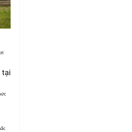
ơi
 tại
hức
hắc