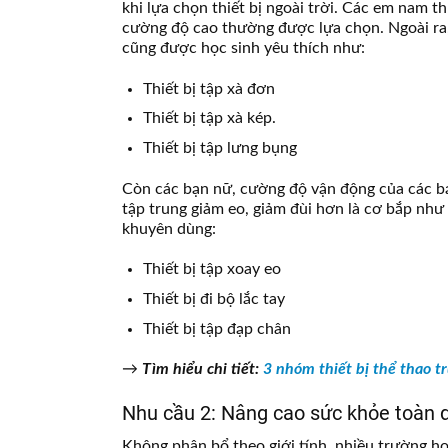
khi lựa chọn thiết bị ngoài trời. Các em nam 
cường độ cao thường được lựa chọn. Ngoài ra
cũng được học sinh yêu thích như:
Thiết bị tập xà đơn
Thiết bị tập xà kép.
Thiết bị tập lưng bụng
Còn các bạn nữ, cường độ vận động của các b
tập trung giảm eo, giảm đùi hơn là cơ bắp như
khuyên dùng:
Thiết bị tập xoay eo
Thiết bị đi bộ lắc tay
Thiết bị tập đạp chân
→
Tìm hiểu chi tiết:
3 nhóm thiết bị thể thao t
Nhu cầu 2: Nâng cao sức khỏe toàn 
Không phân bổ theo giới tính, nhiều trường họ