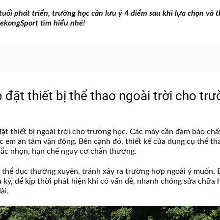
uổi phát triển, trường học cần lưu ý 4 điểm sau khi lựa chọn và t
MekongSport tìm hiểu nhé!
p đặt thiết bị thể thao ngoài trời cho tr
đặt thiết bị ngoài trời cho trường học. Các máy cần đảm bảo chấ
ác em an tâm vận động. Bên cạnh đó, thiết kế của dụng cụ thể th
 sắc nhọn, hạn chế nguy cơ chấn thương.
bị thể dục thường xuyên, tránh xảy ra trường hợp ngoài ý muốn.
h kỳ, để kịp thời phát hiện khi có vấn đề, nhanh chóng sửa chữa 
ài.