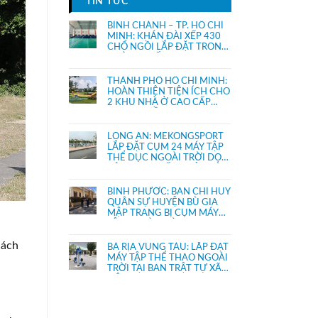
TIN TỨC
BÌNH CHÁNH – TP. HỒ CHÍ
MINH: KHÁN ĐÀI XẾP 430
CHỔ NGỒI LẮP ĐẶT TRONG
NHÀ THI ĐẤU.
THÀNH PHỐ HỒ CHÍ MINH:
HOÀN THIỆN TIỆN ÍCH CHO
2 KHU NHÀ Ở CAO CẤP
KHANG ĐIỀN
LONG AN: MEKONGSPORT
LẮP ĐẶT CỤM 24 MÁY TẬP
THỂ DỤC NGOÀI TRỜI DỌC
KÊNH THỊ TRẤN THỦ THỪA
BÌNH PHƯỚC: BAN CHỈ HUY
QUÂN SỰ HUYỆN BÙ GIA
MẬP TRANG BỊ CỤM MÁY
TẬP NGOÀI TRỜI
cách
BÀ RỊA VŨNG TÀU: LẮP ĐẶT
MÁY TẬP THỂ THAO NGOÀI
TRỜI TẠI BAN TRẬT TỰ XÃ
HỘI