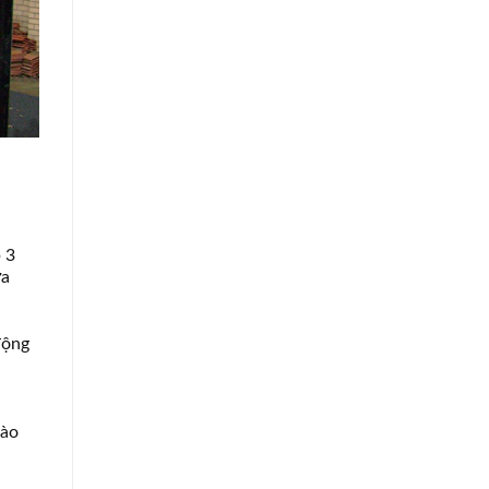
 3
ựa
động
n
vào