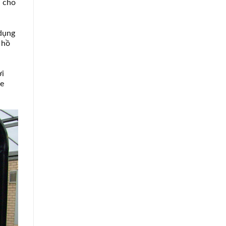
, cho
 dụng
 hồ
ơi
ỏe