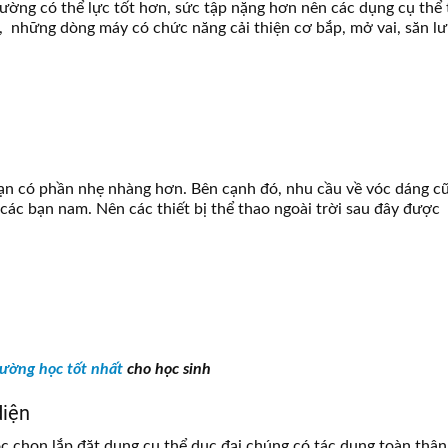
thường có thể lực tốt hơn, sức tập nặng hơn nên các dụng cụ thể
, những dòng máy có chức năng cải thiện cơ bắp, mở vai, săn l
ạn có phần nhẹ nhàng hơn. Bên cạnh đó, nhu cầu về vóc dáng c
 các bạn nam. Nên các thiết bị thể thao ngoài trời sau đây được
rường học tốt nhất
cho học sinh
diện
c chọn lắp đặt dụng cụ thể dục đại chúng có tác dụng toàn thân