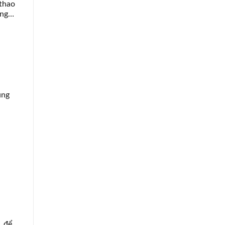
 thao
ưng…
ũng
, để