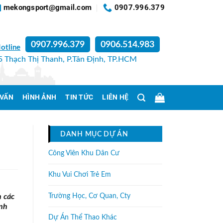
mekongsport@gmail.com
0907.996.379
0907.996.379
0906.514.983
otline
 Thạch Thị Thanh, P.Tân Định, TP.HCM
 VẤN
HÌNH ẢNH
TIN TỨC
LIÊN HỆ
DANH MỤC DỰ ÁN
Công Viên Khu Dân Cư
Khu Vui Chơi Trẻ Em
n các
Trường Học, Cơ Quan, Cty
inh
Dự Án Thể Thao Khác