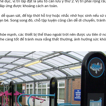
ục, vị trí lắp đặt là yếu tố cần lưu ý thứ 2. Vị trí phải rộng rãi
n đáp ứng được khoảng cách an toàn.
 dễ quan sát, để kịp thời hỗ trợ hoặc nhắc nhở học sinh nếu sử
ạn bè. Song song đó, chỗ tập luyện cũng cần dễ di chuyển, tránh
ỏe mạnh, các thiết bị thể thao ngoài trời nên được ưu tiên ở n
che càng tốt để tránh mưa nắng thất thường, ảnh hưởng sức kh