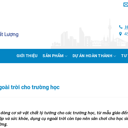
H
45
GIỚI THIỆU
SẢN PHẨM
DỰ ÁN HOÀN THÀNH
TƯ
ngoài trời cho trường học
 dòng cơ sở vật chất lý tưởng cho các trường học, từ mẫu giáo đế
p và sức khỏe, dụng cụ ngoài trời còn tạo nên sân chơi cho học s
ờng.