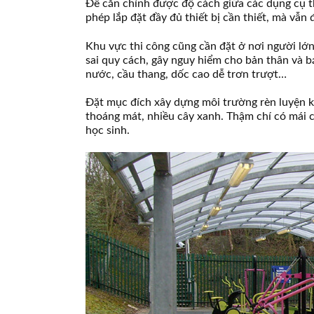
Để căn chỉnh được độ cách giữa các dụng cụ thể d
phép lắp đặt đầy đủ thiết bị cần thiết, mà vẫ
Khu vực thi công cũng cần đặt ở nơi người lớn
sai quy cách, gây nguy hiểm cho bản thân và b
nước, cầu thang, dốc cao dễ trơn trượt…
Đặt mục đích xây dựng môi trường rèn luyện kh
thoáng mát, nhiều cây xanh. Thậm chí có mái 
học sinh.