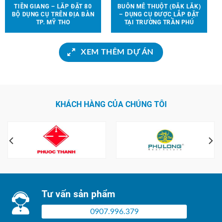
TIỀN GIANG – LẮP ĐẶT 80
BUÔN MÊ THUỘT (ĐẮK LẮK)
BỘ DỤNG CỤ TRÊN ĐỊA BÀN
– DỤNG CỤ ĐƯỢC LẮP ĐẶT
TP. MỸ THO
TẠI TRƯỜNG TRẦN PHÚ
XEM THÊM DỰ ÁN
KHÁCH HÀNG CỦA CHÚNG TÔI
Tư vấn sản phẩm
0907.996.379