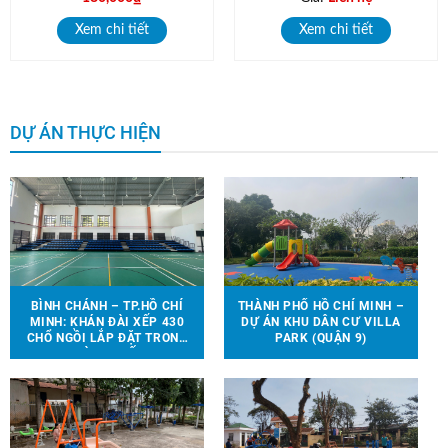
Xem chi tiết
Xem chi tiết
DỰ ÁN THỰC HIỆN
BÌNH CHÁNH – TP.HỒ CHÍ
THÀNH PHỐ HỒ CHÍ MINH –
MINH: KHÁN ĐÀI XẾP 430
DỰ ÁN KHU DÂN CƯ VILLA
CHỔ NGỒI LẮP ĐẶT TRONG
PARK (QUẬN 9)
NHÀ THI ĐẤU.