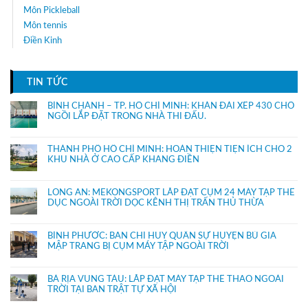
Môn Pickleball
Môn tennis
Điền Kinh
TIN TỨC
BÌNH CHÁNH – TP. HỒ CHÍ MINH: KHÁN ĐÀI XẾP 430 CHỔ
NGỒI LẮP ĐẶT TRONG NHÀ THI ĐẤU.
THÀNH PHỐ HỒ CHÍ MINH: HOÀN THIỆN TIỆN ÍCH CHO 2
KHU NHÀ Ở CAO CẤP KHANG ĐIỀN
LONG AN: MEKONGSPORT LẮP ĐẶT CỤM 24 MÁY TẬP THỂ
DỤC NGOÀI TRỜI DỌC KÊNH THỊ TRẤN THỦ THỪA
BÌNH PHƯỚC: BAN CHỈ HUY QUÂN SỰ HUYỆN BÙ GIA
MẬP TRANG BỊ CỤM MÁY TẬP NGOÀI TRỜI
BÀ RỊA VŨNG TÀU: LẮP ĐẶT MÁY TẬP THỂ THAO NGOÀI
TRỜI TẠI BAN TRẬT TỰ XÃ HỘI