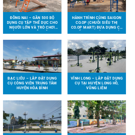
ĐỒNG NAI – GẦN 500 BỘ
HÀNH TRÌNH CÙNG SAIGON
DỤNG CỤ TẬP THỂ DỤC CHO
CO.OP (CHUỖI SIÊU THỊ
NGƯỜI LỚN VÀ TRÒ CHƠI
CO.OP MART) ĐƯA DỤNG CỤ
TRẺ EM ĐƯỢC LẮP ĐẶT TẠI
THỂ THAO, TRÒ CHƠI TRẺ
90 ĐỊA ĐIỂM TRÊN ĐỊA BÀN
EM ĐẾN VỚI 13 TRƯỜNG
HUYỆN VĨNH CỬU
HỌC TẠI 6 TỈNH THÀNH
BẠC LIÊU – LẮP ĐẶT DỤNG
VĨNH LONG – LẮP ĐẶT DỤNG
CỤ CÔNG VIÊN TRUNG TÂM
CỤ TẠI HUYỆN LONG HỒ,
HUYỆN HÒA BÌNH
VŨNG LIÊM