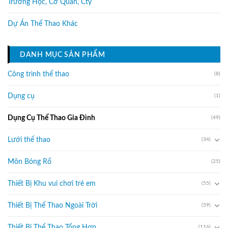
Trường Học, Cơ Quan, Cty
Dự Án Thể Thao Khác
DANH MỤC SẢN PHẨM
Công trình thể thao
(8)
Dụng cụ
(1)
Dụng Cụ Thể Thao Gia Đình
(49)
Lưới thể thao
(34)
Môn Bóng Rổ
(25)
Thiết Bị Khu vui chơi trẻ em
(55)
Thiết Bị Thể Thao Ngoài Trời
(59)
Thiết Bị Thể Thao Tổng Hợp
(116)