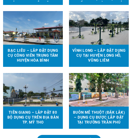
TRẺ EM ĐƯỢC LẮP ĐẶT TẠI
THỂ THAO, TRÒ CHƠI TRẺ
90 ĐỊA ĐIỂM TRÊN ĐỊA BÀN
EM ĐẾN VỚI 13 TRƯỜNG
HUYỆN VĨNH CỬU
HỌC TẠI 6 TỈNH THÀNH
BẠC LIÊU – LẮP ĐẶT DỤNG
VĨNH LONG – LẮP ĐẶT DỤNG
CỤ CÔNG VIÊN TRUNG TÂM
CỤ TẠI HUYỆN LONG HỒ,
HUYỆN HÒA BÌNH
VŨNG LIÊM
TIỀN GIANG – LẮP ĐẶT 80
BUÔN MÊ THUỘT (ĐẮK LẮK)
BỘ DỤNG CỤ TRÊN ĐỊA BÀN
– DỤNG CỤ ĐƯỢC LẮP ĐẶT
TP. MỸ THO
TẠI TRƯỜNG TRẦN PHÚ