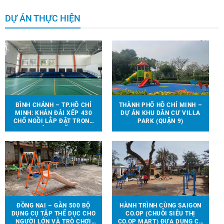
DỰ ÁN THỰC HIỆN
BÌNH CHÁNH – TP.HỒ CHÍ
THÀNH PHỐ HỒ CHÍ MINH –
MINH: KHÁN ĐÀI XẾP 430
DỰ ÁN KHU DÂN CƯ VILLA
CHỔ NGỒI LẮP ĐẶT TRONG
PARK (QUẬN 9)
NHÀ THI ĐẤU.
ĐỒNG NAI – GẦN 500 BỘ
HÀNH TRÌNH CÙNG SAIGON
DỤNG CỤ TẬP THỂ DỤC CHO
CO.OP (CHUỖI SIÊU THỊ
NGƯỜI LỚN VÀ TRÒ CHƠI
CO.OP MART) ĐƯA DỤNG CỤ