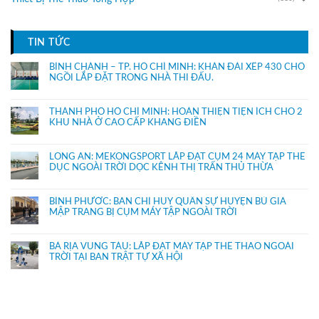
TIN TỨC
BÌNH CHÁNH – TP. HỒ CHÍ MINH: KHÁN ĐÀI XẾP 430 CHỔ
NGỒI LẮP ĐẶT TRONG NHÀ THI ĐẤU.
THÀNH PHỐ HỒ CHÍ MINH: HOÀN THIỆN TIỆN ÍCH CHO 2
KHU NHÀ Ở CAO CẤP KHANG ĐIỀN
LONG AN: MEKONGSPORT LẮP ĐẶT CỤM 24 MÁY TẬP THỂ
DỤC NGOÀI TRỜI DỌC KÊNH THỊ TRẤN THỦ THỪA
BÌNH PHƯỚC: BAN CHỈ HUY QUÂN SỰ HUYỆN BÙ GIA
MẬP TRANG BỊ CỤM MÁY TẬP NGOÀI TRỜI
BÀ RỊA VŨNG TÀU: LẮP ĐẶT MÁY TẬP THỂ THAO NGOÀI
TRỜI TẠI BAN TRẬT TỰ XÃ HỘI