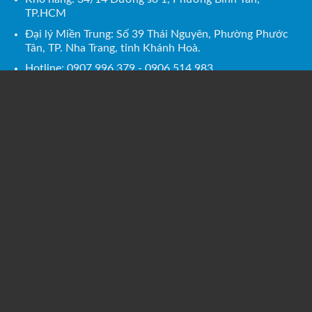
TP.HCM
Đại lý Miền Trung: Số 39 Thái Nguyên, Phường Phước
Tân, TP. Nha Trang, tỉnh Khánh Hoà.
Hotline: 0907.996.379 - 0906.514.983
Email:
mekongsport@gmail.com
Website: https://mekongsport.com/
Chính sách
Chính sách mua hàng (bảo hành)
Chính sách thanh toán
Chính sách vận chuyển
Chính sách đổi trả