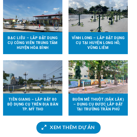
HUYỆN VĨNH CỬU
HỌC TẠI 6 TỈNH THÀNH
BẠC LIÊU – LẮP ĐẶT DỤNG
VĨNH LONG – LẮP ĐẶT DỤNG
CỤ CÔNG VIÊN TRUNG TÂM
CỤ TẠI HUYỆN LONG HỒ,
HUYỆN HÒA BÌNH
VŨNG LIÊM
TIỀN GIANG – LẮP ĐẶT 80
BUÔN MÊ THUỘT (ĐẮK LẮK)
BỘ DỤNG CỤ TRÊN ĐỊA BÀN
– DỤNG CỤ ĐƯỢC LẮP ĐẶT
TP. MỸ THO
TẠI TRƯỜNG TRẦN PHÚ
XEM THÊM DỰ ÁN