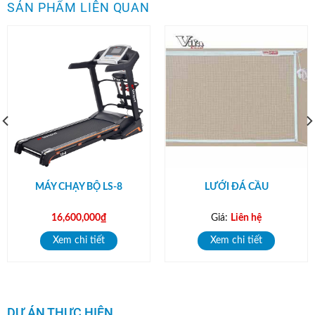
SẢN PHẨM LIÊN QUAN
MÁY CHẠY BỘ LS-8
LƯỚI ĐÁ CẦU
16,600,000
₫
Giá:
Liên hệ
Xem chi tiết
Xem chi tiết
DỰ ÁN THỰC HIỆN