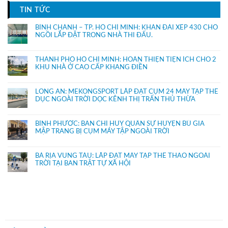
TIN TỨC
BÌNH CHÁNH – TP. HỒ CHÍ MINH: KHÁN ĐÀI XẾP 430 CHỔ
NGỒI LẮP ĐẶT TRONG NHÀ THI ĐẤU.
THÀNH PHỐ HỒ CHÍ MINH: HOÀN THIỆN TIỆN ÍCH CHO 2
KHU NHÀ Ở CAO CẤP KHANG ĐIỀN
LONG AN: MEKONGSPORT LẮP ĐẶT CỤM 24 MÁY TẬP THỂ
DỤC NGOÀI TRỜI DỌC KÊNH THỊ TRẤN THỦ THỪA
BÌNH PHƯỚC: BAN CHỈ HUY QUÂN SỰ HUYỆN BÙ GIA
MẬP TRANG BỊ CỤM MÁY TẬP NGOÀI TRỜI
BÀ RỊA VŨNG TÀU: LẮP ĐẶT MÁY TẬP THỂ THAO NGOÀI
TRỜI TẠI BAN TRẬT TỰ XÃ HỘI