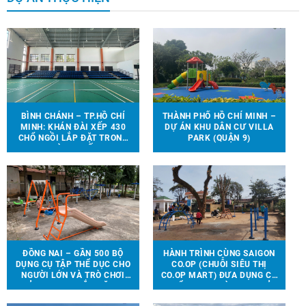
BÌNH CHÁNH – TP.HỒ CHÍ
THÀNH PHỐ HỒ CHÍ MINH –
MINH: KHÁN ĐÀI XẾP 430
DỰ ÁN KHU DÂN CƯ VILLA
CHỔ NGỒI LẮP ĐẶT TRONG
PARK (QUẬN 9)
NHÀ THI ĐẤU.
ĐỒNG NAI – GẦN 500 BỘ
HÀNH TRÌNH CÙNG SAIGON
DỤNG CỤ TẬP THỂ DỤC CHO
CO.OP (CHUỖI SIÊU THỊ
NGƯỜI LỚN VÀ TRÒ CHƠI
CO.OP MART) ĐƯA DỤNG CỤ
TRẺ EM ĐƯỢC LẮP ĐẶT TẠI
THỂ THAO, TRÒ CHƠI TRẺ
90 ĐỊA ĐIỂM TRÊN ĐỊA BÀN
EM ĐẾN VỚI 13 TRƯỜNG