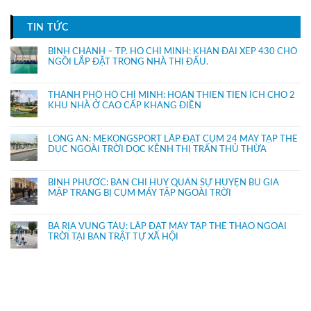
TIN TỨC
BÌNH CHÁNH – TP. HỒ CHÍ MINH: KHÁN ĐÀI XẾP 430 CHỔ
NGỒI LẮP ĐẶT TRONG NHÀ THI ĐẤU.
THÀNH PHỐ HỒ CHÍ MINH: HOÀN THIỆN TIỆN ÍCH CHO 2
KHU NHÀ Ở CAO CẤP KHANG ĐIỀN
LONG AN: MEKONGSPORT LẮP ĐẶT CỤM 24 MÁY TẬP THỂ
DỤC NGOÀI TRỜI DỌC KÊNH THỊ TRẤN THỦ THỪA
BÌNH PHƯỚC: BAN CHỈ HUY QUÂN SỰ HUYỆN BÙ GIA
MẬP TRANG BỊ CỤM MÁY TẬP NGOÀI TRỜI
BÀ RỊA VŨNG TÀU: LẮP ĐẶT MÁY TẬP THỂ THAO NGOÀI
TRỜI TẠI BAN TRẬT TỰ XÃ HỘI