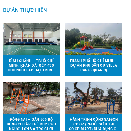
DỰ ÁN THỰC HIỆN
BÌNH CHÁNH – TP.HỒ CHÍ
THÀNH PHỐ HỒ CHÍ MINH –
MINH: KHÁN ĐÀI XẾP 430
DỰ ÁN KHU DÂN CƯ VILLA
CHỔ NGỒI LẮP ĐẶT TRONG
PARK (QUẬN 9)
NHÀ THI ĐẤU.
ĐỒNG NAI – GẦN 500 BỘ
HÀNH TRÌNH CÙNG SAIGON
DỤNG CỤ TẬP THỂ DỤC CHO
CO.OP (CHUỖI SIÊU THỊ
NGƯỜI LỚN VÀ TRÒ CHƠI
CO.OP MART) ĐƯA DỤNG CỤ