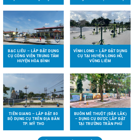
TRẺ EM ĐƯỢC LẮP ĐẶT TẠI
THỂ THAO, TRÒ CHƠI TRẺ
90 ĐỊA ĐIỂM TRÊN ĐỊA BÀN
EM ĐẾN VỚI 13 TRƯỜNG
HUYỆN VĨNH CỬU
HỌC TẠI 6 TỈNH THÀNH
BẠC LIÊU – LẮP ĐẶT DỤNG
VĨNH LONG – LẮP ĐẶT DỤNG
CỤ CÔNG VIÊN TRUNG TÂM
CỤ TẠI HUYỆN LONG HỒ,
HUYỆN HÒA BÌNH
VŨNG LIÊM
TIỀN GIANG – LẮP ĐẶT 80
BUÔN MÊ THUỘT (ĐẮK LẮK)
BỘ DỤNG CỤ TRÊN ĐỊA BÀN
– DỤNG CỤ ĐƯỢC LẮP ĐẶT
TP. MỸ THO
TẠI TRƯỜNG TRẦN PHÚ