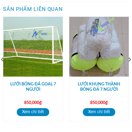
SẢN PHẨM LIÊN QUAN
LƯỚI BÓNG ĐÁ GOAL 7
LƯỚI KHUNG THÀNH
NGƯỜI
BÓNG ĐÁ 7 NGƯỜI
850,000
₫
850,000
₫
Xem chi tiết
Xem chi tiết