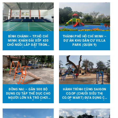
BÌNH CHÁNH – TP.HỒ CHÍ
THÀNH PHỐ HỒ CHÍ MINH –
MINH: KHÁN ĐÀI XẾP 430
DỰ ÁN KHU DÂN CƯ VILLA
CHỔ NGỒI LẮP ĐẶT TRONG
PARK (QUẬN 9)
NHÀ THI ĐẤU.
ĐỒNG NAI – GẦN 500 BỘ
HÀNH TRÌNH CÙNG SAIGON
DỤNG CỤ TẬP THỂ DỤC CHO
CO.OP (CHUỖI SIÊU THỊ
NGƯỜI LỚN VÀ TRÒ CHƠI
CO.OP MART) ĐƯA DỤNG CỤ
TRẺ EM ĐƯỢC LẮP ĐẶT TẠI
THỂ THAO, TRÒ CHƠI TRẺ
90 ĐỊA ĐIỂM TRÊN ĐỊA BÀN
EM ĐẾN VỚI 13 TRƯỜNG
HUYỆN VĨNH CỬU
HỌC TẠI 6 TỈNH THÀNH