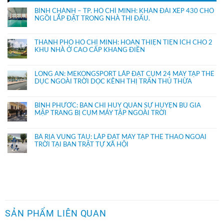
BÌNH CHÁNH – TP. HỒ CHÍ MINH: KHÁN ĐÀI XẾP 430 CHỔ
NGỒI LẮP ĐẶT TRONG NHÀ THI ĐẤU.
THÀNH PHỐ HỒ CHÍ MINH: HOÀN THIỆN TIỆN ÍCH CHO 2
KHU NHÀ Ở CAO CẤP KHANG ĐIỀN
LONG AN: MEKONGSPORT LẮP ĐẶT CỤM 24 MÁY TẬP THỂ
DỤC NGOÀI TRỜI DỌC KÊNH THỊ TRẤN THỦ THỪA
BÌNH PHƯỚC: BAN CHỈ HUY QUÂN SỰ HUYỆN BÙ GIA
MẬP TRANG BỊ CỤM MÁY TẬP NGOÀI TRỜI
BÀ RỊA VŨNG TÀU: LẮP ĐẶT MÁY TẬP THỂ THAO NGOÀI
TRỜI TẠI BAN TRẬT TỰ XÃ HỘI
SẢN PHẨM LIÊN QUAN