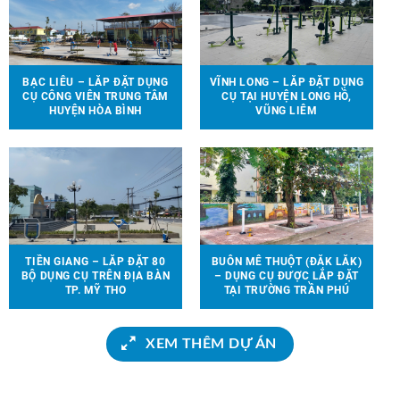
BẠC LIÊU – LẮP ĐẶT DỤNG
VĨNH LONG – LẮP ĐẶT DỤNG
CỤ CÔNG VIÊN TRUNG TÂM
CỤ TẠI HUYỆN LONG HỒ,
HUYỆN HÒA BÌNH
VŨNG LIÊM
TIỀN GIANG – LẮP ĐẶT 80
BUÔN MÊ THUỘT (ĐẮK LẮK)
BỘ DỤNG CỤ TRÊN ĐỊA BÀN
– DỤNG CỤ ĐƯỢC LẮP ĐẶT
TP. MỸ THO
TẠI TRƯỜNG TRẦN PHÚ
XEM THÊM DỰ ÁN