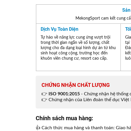
Sản
MekongSport cam kết cung cấp
Dịch Vụ Toàn Diện
Tố
Tự hào về năng lực cung ứng vượt trội
Gia
trong thời gian ngắn về số lượng, chất
tại
lượng cho đa dạng loại hình dự án từ khu
Đả
sinh hoạt công cộng, trường học đến
kết
khuôn viên chung cư, resort cao cấp.
luô
CHỨNG NHẬN CHẤT LƯỢNG
👉
ISO 9001:2015
- Chứng nhận hệ thống q
👉 Chứng nhận của Liên đoàn thể dục Việt 
Chính sách mua hàng:
👍 Cách thức mua hàng và thanh toán: Giao hà