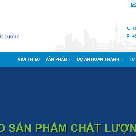
H
45
GIỚI THIỆU
SẢN PHẨM
DỰ ÁN HOÀN THÀNH
TƯ