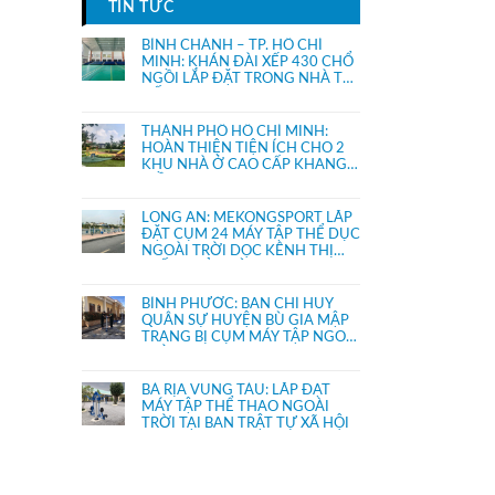
TIN TỨC
BÌNH CHÁNH – TP. HỒ CHÍ
MINH: KHÁN ĐÀI XẾP 430 CHỔ
NGỒI LẮP ĐẶT TRONG NHÀ THI
ĐẤU.
THÀNH PHỐ HỒ CHÍ MINH:
HOÀN THIỆN TIỆN ÍCH CHO 2
KHU NHÀ Ở CAO CẤP KHANG
ĐIỀN
LONG AN: MEKONGSPORT LẮP
ĐẶT CỤM 24 MÁY TẬP THỂ DỤC
NGOÀI TRỜI DỌC KÊNH THỊ
TRẤN THỦ THỪA
BÌNH PHƯỚC: BAN CHỈ HUY
QUÂN SỰ HUYỆN BÙ GIA MẬP
TRANG BỊ CỤM MÁY TẬP NGOÀI
TRỜI
BÀ RỊA VŨNG TÀU: LẮP ĐẶT
MÁY TẬP THỂ THAO NGOÀI
TRỜI TẠI BAN TRẬT TỰ XÃ HỘI