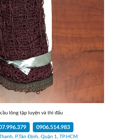
cầu lông tập luyện và thi đấu
07.996.379
0906.514.983
Thanh, P.Tân Định, Quận 1, TP.HCM