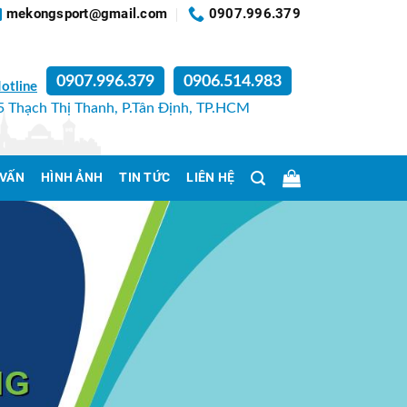
mekongsport@gmail.com
0907.996.379
0907.996.379
0906.514.983
otline
 Thạch Thị Thanh, P.Tân Định, TP.HCM
 VẤN
HÌNH ẢNH
TIN TỨC
LIÊN HỆ