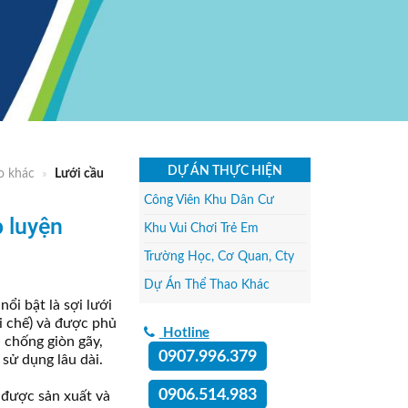
DỰ ÁN THỰC HIỆN
o khác
»
Lưới cầu
Công Viên Khu Dân Cư
p luyện
Khu Vui Chơi Trẻ Em
Trường Học, Cơ Quan, Cty
Dự Án Thể Thao Khác
ổi bật là sợi lưới
i chế) và được phủ
Hotline
 chống giòn gãy,
0907.996.379
 sử dụng lâu dài.
0906.514.983
 được sản xuất và