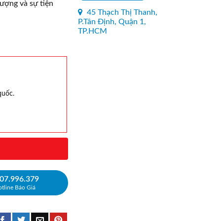
ượng và sự tiện
45 Thạch Thị Thanh,
P.Tân Định, Quận 1,
TP.HCM
quốc.
07.996.379
tline Báo Giá