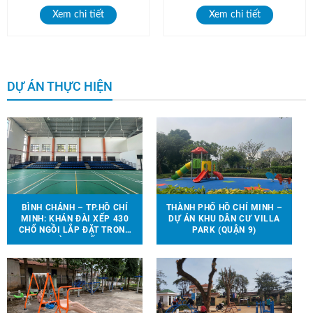
Xem chi tiết
Xem chi tiết
DỰ ÁN THỰC HIỆN
BÌNH CHÁNH – TP.HỒ CHÍ
THÀNH PHỐ HỒ CHÍ MINH –
MINH: KHÁN ĐÀI XẾP 430
DỰ ÁN KHU DÂN CƯ VILLA
CHỔ NGỒI LẮP ĐẶT TRONG
PARK (QUẬN 9)
NHÀ THI ĐẤU.