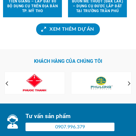
TIỀN GIANG – LẮP ĐẶT 80
BUÔN MÊ THUỘT (ĐẮK LẮK)
BỘ DỤNG CỤ TRÊN ĐỊA BÀN
– DỤNG CỤ ĐƯỢC LẮP ĐẶT
TP. MỸ THO
TẠI TRƯỜNG TRẦN PHÚ
XEM THÊM DỰ ÁN
KHÁCH HÀNG CỦA CHÚNG TÔI
Tư vấn sản phẩm
0907.996.379