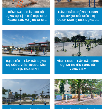
ĐỒNG NAI – GẦN 500 BỘ
HÀNH TRÌNH CÙNG SAIGON
DỤNG CỤ TẬP THỂ DỤC CHO
CO.OP (CHUỖI SIÊU THỊ
NGƯỜI LỚN VÀ TRÒ CHƠI
CO.OP MART) ĐƯA DỤNG CỤ
TRẺ EM ĐƯỢC LẮP ĐẶT TẠI
THỂ THAO, TRÒ CHƠI TRẺ
90 ĐỊA ĐIỂM TRÊN ĐỊA BÀN
EM ĐẾN VỚI 13 TRƯỜNG
HUYỆN VĨNH CỬU
HỌC TẠI 6 TỈNH THÀNH
BẠC LIÊU – LẮP ĐẶT DỤNG
VĨNH LONG – LẮP ĐẶT DỤNG
CỤ CÔNG VIÊN TRUNG TÂM
CỤ TẠI HUYỆN LONG HỒ,
HUYỆN HÒA BÌNH
VŨNG LIÊM