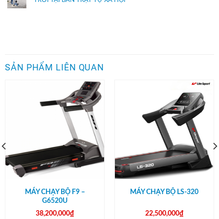
TRỜI TẠI BAN TRẬT TỰ XÃ HỘI
SẢN PHẨM LIÊN QUAN
MÁY CHẠY BỘ F9 –
MÁY CHẠY BỘ LS-320
G6520U
38,200,000
₫
22,500,000
₫