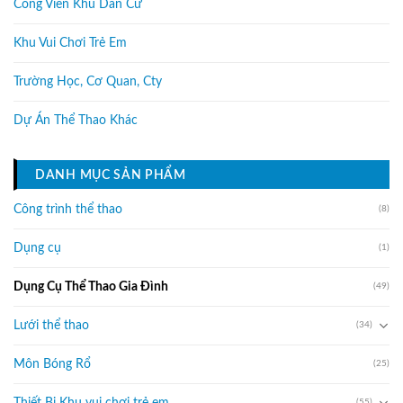
Công Viên Khu Dân Cư
Khu Vui Chơi Trẻ Em
Trường Học, Cơ Quan, Cty
Dự Án Thể Thao Khác
DANH MỤC SẢN PHẨM
Công trình thể thao
(8)
Dụng cụ
(1)
Dụng Cụ Thể Thao Gia Đình
(49)
Lưới thể thao
(34)
Môn Bóng Rổ
(25)
Thiết Bị Khu vui chơi trẻ em
(55)