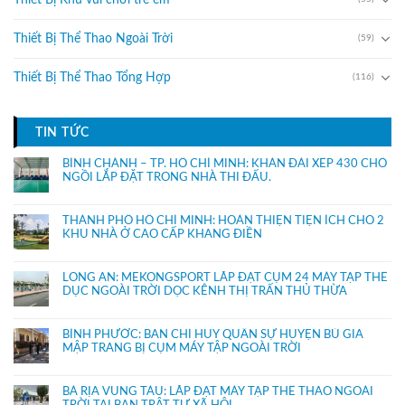
Thiết Bị Thể Thao Ngoài Trời
(59)
Thiết Bị Thể Thao Tổng Hợp
(116)
TIN TỨC
BÌNH CHÁNH – TP. HỒ CHÍ MINH: KHÁN ĐÀI XẾP 430 CHỔ
NGỒI LẮP ĐẶT TRONG NHÀ THI ĐẤU.
THÀNH PHỐ HỒ CHÍ MINH: HOÀN THIỆN TIỆN ÍCH CHO 2
KHU NHÀ Ở CAO CẤP KHANG ĐIỀN
LONG AN: MEKONGSPORT LẮP ĐẶT CỤM 24 MÁY TẬP THỂ
DỤC NGOÀI TRỜI DỌC KÊNH THỊ TRẤN THỦ THỪA
BÌNH PHƯỚC: BAN CHỈ HUY QUÂN SỰ HUYỆN BÙ GIA
MẬP TRANG BỊ CỤM MÁY TẬP NGOÀI TRỜI
BÀ RỊA VŨNG TÀU: LẮP ĐẶT MÁY TẬP THỂ THAO NGOÀI