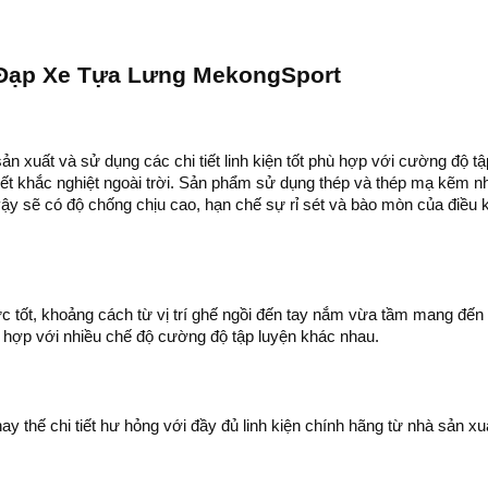
ị Đạp Xe Tựa Lưng MekongSport
n xuất và sử dụng các chi tiết linh kiện tốt phù hợp với cường độ tậ
tiết khắc nghiệt ngoài trời. Sản phẩm sử dụng thép và thép mạ kẽm 
y sẽ có độ chống chịu cao, hạn chế sự rỉ sét và bào mòn của điều 
c tốt, khoảng cách từ vị trí ghế ngồi đến tay nắm vừa tầm mang đến
hù hợp với nhiều chế độ cường độ tập luyện khác nhau.
 thế chi tiết hư hỏng với đầy đủ linh kiện chính hãng từ nhà sản xu