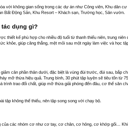
i hòa với không gian sống trong các dự án như Công viên, Khu dân cư
 án Bất Động Sản, Khu Resort – Khách sạn, Trường học, Sân vườn.
 tác dụng gì?
hiết kế phù hợp cho nhiều độ tuổi từ thanh thiếu niên, trung niên 
 sức khỏe, giúp căng thẳng, mệt mỏi sau một ngày làm việc và học tậ
 giảm cân phần thân dưới, đặc biệt là vùng đùi trước, đùi sau, bắp ch
háy mỡ thừa hiệu quả. Trung bình, 30 phút tập luyện sẽ tiêu tốn từ 7
á trình trao đổi chất, giúp mỡ thừa giải phóng đến đâu, cơ thể săn c
i tập không thể thiếu, nên tập song song với chạy bộ.
ng của các nhóm cơ như cơ tay, cơ chân, cơ hông, cơ khớp gối… Khi 