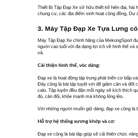
Thiết Bị Tập Đạp Xe sở hữu thiết kế hiện đại, hà
chung cư, các địa điểm sinh hoạt cộng đồng, Dự
3. Máy Tập Đạp Xe Tựa Lưng có
Máy Tập Đạp Xe chính hãng của MekongSport được t
người cao tuổi với đa dạng lợi ích về hình thể và
vả.
Cải thiện hình thể, vóc dáng:
Đạp xe là hoạt động tập trung phát triển cơ bắp và
Đây cũng là bài tập tuyệt vời để giảm cân và đốt c
calo. Tập luyện đều đặn mỗi ngày sẽ kích thích qu
đó, cân đối, khỏe mạnh mà không lỏng lẻo.
Với những người muốn giữ dáng, đạp xe cũng là bà
Hỗ trợ hệ thống xương khớp và cơ:
Đạp xe cũng là bài tập giúp sẽ cải thiện chức nă