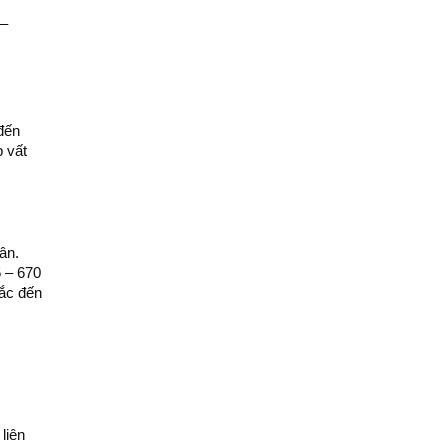
 –
đến
p vất
ân.
5 – 670
hắc đến
liên