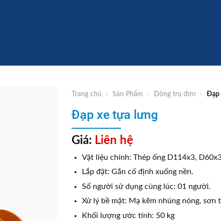
Trang chủ
»
Sản Phẩm
»
Dòng trụ đơn
»
Đạp 
Đạp xe tựa lưng
Giá:
Liên hệ
Vật liệu chính: Thép ống D114x3, D60
Lắp đặt: Gắn cố định xuống nền.
Số người sử dụng cùng lúc: 01 người.
Xử lý bề mặt: Mạ kẽm nhúng nóng, sơn t
Khối lượng ước tính: 50 kg