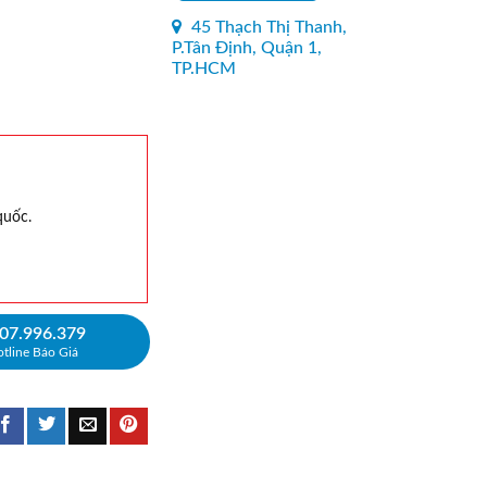
45 Thạch Thị Thanh,
P.Tân Định, Quận 1,
TP.HCM
quốc.
07.996.379
tline Báo Giá