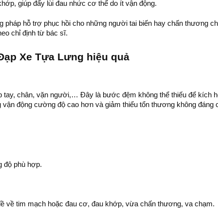
hớp, giúp đẩy lùi đau nhức cơ thể do ít vận động.
g pháp hỗ trợ phục hồi cho những người tai biến hay chấn thương c
o chỉ định từ bác sĩ.
 Đạp Xe Tựa Lưng hiệu quả
 tay, chân, vặn người,… Đây là bước đệm không thể thiếu để kích h
ng vận động cường độ cao hơn và giảm thiểu tổn thương không đáng 
g độ phù hợp.
:
n đề về tim mạch hoặc đau cơ, đau khớp, vừa chấn thương, va chạm.