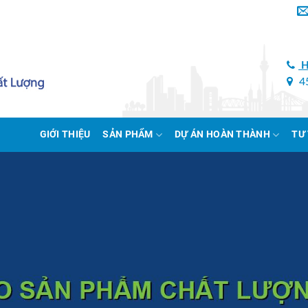
H
45
GIỚI THIỆU
SẢN PHẨM
DỰ ÁN HOÀN THÀNH
TƯ