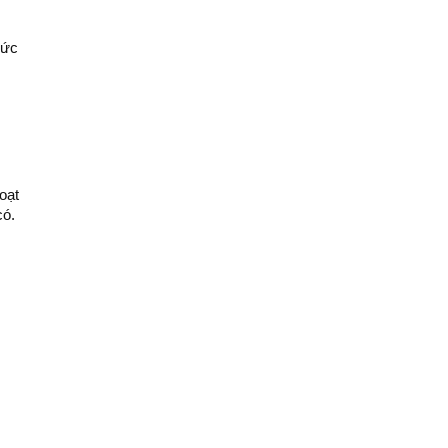
hức
oạt
có.