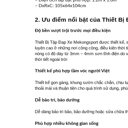
– Diện tích lắp đặt phù hợp: 1.2m x 1.6m
– DxRxC: 105x64x104cm
2. Ưu điểm nổi bật của Thiết B
Độ bền vượt trội trước mọi điều kiện
Thiết Bị Tập Đạp Xe Mekongsport được thiết kế, sả
luyện cao ở những nơi công cộng, điều kiện thời 
nóng có độ dày từ 3mm – 4mm sơn tĩnh điện do vậ
thời tiết ngoài trời
Thiết kế phù hợp tầm vóc người Việt
Thiết kế gọn gàng, khung sườn chắc chắn, chịu lự
thoải mái và thuận tiện cho quá trình sử dụng, p
Dễ bảo trì, bảo dưỡng
Dễ dàng bảo trì bảo, bảo dưỡng hoặc sửa chữa thay
Phù hợp nhiều không gian sống