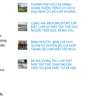
THÀNH PHỐ HỒ CHÍ MINH:
HOÀN THIỆN TIỆN ÍCH CHO 2
KHU NHÀ Ở CAO CẤP KHANG
ĐIỀN
LONG AN: MEKONGSPORT LẮP
ĐẶT CỤM 24 MÁY TẬP THỂ DỤC
NGOÀI TRỜI DỌC KÊNH THỊ
TRẤN THỦ THỪA
p
nhúng
BÌNH PHƯỚC: BAN CHỈ HUY
kiện
QUÂN SỰ HUYỆN BÙ GIA MẬP
TRANG BỊ CỤM MÁY TẬP NGOÀI
TRỜI
BÀ RỊA VŨNG TÀU: LẮP ĐẶT
MÁY TẬP THỂ THAO NGOÀI
TRỜI TẠI BAN TRẬT TỰ XÃ HỘI
 sự
ất.