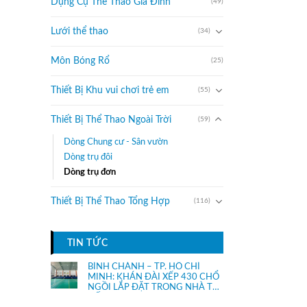
Dụng Cụ Thể Thao Gia Đình
(49)
Lưới thể thao
(34)
Môn Bóng Rổ
(25)
Thiết Bị Khu vui chơi trẻ em
(55)
Thiết Bị Thể Thao Ngoài Trời
(59)
Dòng Chung cư - Sân vườn
Dòng trụ đôi
Dòng trụ đơn
Thiết Bị Thể Thao Tổng Hợp
(116)
TIN TỨC
BÌNH CHÁNH – TP. HỒ CHÍ
MINH: KHÁN ĐÀI XẾP 430 CHỔ
NGỒI LẮP ĐẶT TRONG NHÀ THI
ĐẤU.