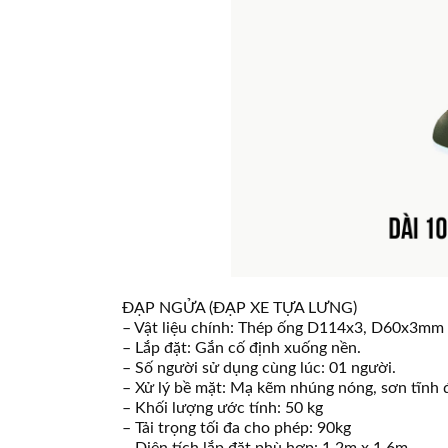
ĐẠP NGỬA (ĐẠP XE TỰA LƯNG)
– Vật liệu chính: Thép ống D114x3, D60x3mm
– Lắp đặt: Gắn cố định xuống nền.
– Số người sử dụng cùng lúc: 01 người.
– Xử lý bề mặt: Mạ kẽm nhúng nóng, sơn tĩnh 
– Khối lượng ước tính: 50 kg
– Tải trọng tối đa cho phép: 90kg