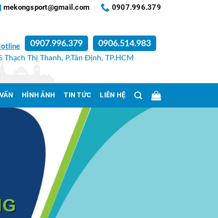
mekongsport@gmail.com
0907.996.379
0907.996.379
0906.514.983
otline
 Thạch Thị Thanh, P.Tân Định, TP.HCM
 VẤN
HÌNH ẢNH
TIN TỨC
LIÊN HỆ