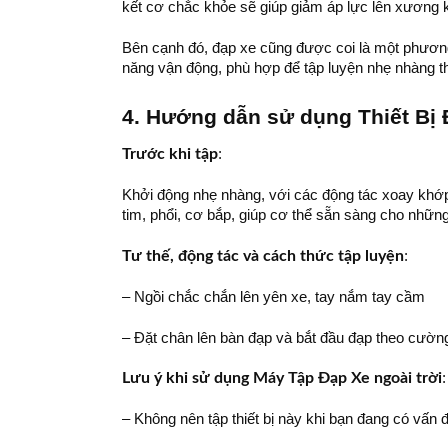
kết cơ chắc khỏe sẽ giúp giảm áp lực lên xương k
Bên cạnh đó, đạp xe cũng được coi là một phươn
năng vận động, phù hợp để tập luyện nhẹ nhàng the
4. Hướng dẫn sử dụng Thiết Bị
Trước khi tập
:
Khởi động nhẹ nhàng, với các động tác xoay khớp
tim, phổi, cơ bắp, giúp cơ thể sẵn sàng cho nhữ
Tư thế, động tác và cách thức tập luyện
:
– Ngồi chắc chắn lên yên xe, tay nắm tay cầm
– Đặt chân lên bàn đạp và bắt đầu đạp theo cườn
Lưu ý khi sử dụng Máy Tập Đạp Xe ngoài trời
– Không nên tập thiết bị này khi bạn đang có vấ