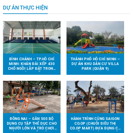
DỰ ÁN THỰC HIỆN
BÌNH CHÁNH – TP.HỒ CHÍ
THÀNH PHỐ HỒ CHÍ MINH –
MINH: KHÁN ĐÀI XẾP 430
DỰ ÁN KHU DÂN CƯ VILLA
CHỔ NGỒI LẮP ĐẶT TRONG
PARK (QUẬN 9)
NHÀ THI ĐẤU.
ĐỒNG NAI – GẦN 500 BỘ
HÀNH TRÌNH CÙNG SAIGON
DỤNG CỤ TẬP THỂ DỤC CHO
CO.OP (CHUỖI SIÊU THỊ
NGƯỜI LỚN VÀ TRÒ CHƠI
CO.OP MART) ĐƯA DỤNG CỤ