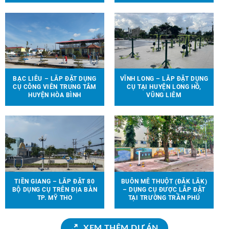
TRẺ EM ĐƯỢC LẮP ĐẶT TẠI
THỂ THAO, TRÒ CHƠI TRẺ
90 ĐỊA ĐIỂM TRÊN ĐỊA BÀN
EM ĐẾN VỚI 13 TRƯỜNG
HUYỆN VĨNH CỬU
HỌC TẠI 6 TỈNH THÀNH
BẠC LIÊU – LẮP ĐẶT DỤNG
VĨNH LONG – LẮP ĐẶT DỤNG
CỤ CÔNG VIÊN TRUNG TÂM
CỤ TẠI HUYỆN LONG HỒ,
HUYỆN HÒA BÌNH
VŨNG LIÊM
TIỀN GIANG – LẮP ĐẶT 80
BUÔN MÊ THUỘT (ĐẮK LẮK)
BỘ DỤNG CỤ TRÊN ĐỊA BÀN
– DỤNG CỤ ĐƯỢC LẮP ĐẶT
TP. MỸ THO
TẠI TRƯỜNG TRẦN PHÚ
XEM THÊM DỰ ÁN