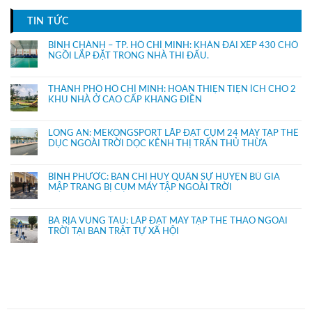
TIN TỨC
BÌNH CHÁNH – TP. HỒ CHÍ MINH: KHÁN ĐÀI XẾP 430 CHỔ
NGỒI LẮP ĐẶT TRONG NHÀ THI ĐẤU.
THÀNH PHỐ HỒ CHÍ MINH: HOÀN THIỆN TIỆN ÍCH CHO 2
KHU NHÀ Ở CAO CẤP KHANG ĐIỀN
LONG AN: MEKONGSPORT LẮP ĐẶT CỤM 24 MÁY TẬP THỂ
DỤC NGOÀI TRỜI DỌC KÊNH THỊ TRẤN THỦ THỪA
BÌNH PHƯỚC: BAN CHỈ HUY QUÂN SỰ HUYỆN BÙ GIA
MẬP TRANG BỊ CỤM MÁY TẬP NGOÀI TRỜI
BÀ RỊA VŨNG TÀU: LẮP ĐẶT MÁY TẬP THỂ THAO NGOÀI
TRỜI TẠI BAN TRẬT TỰ XÃ HỘI