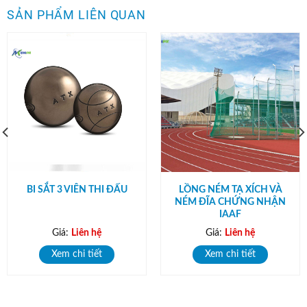
SẢN PHẨM LIÊN QUAN
BI SẮT 3 VIÊN THI ĐẤU
LỒNG NÉM TẠ XÍCH VÀ
NÉM ĐĨA CHỨNG NHẬN
IAAF
Giá:
Liên hệ
Giá:
Liên hệ
Xem chi tiết
Xem chi tiết