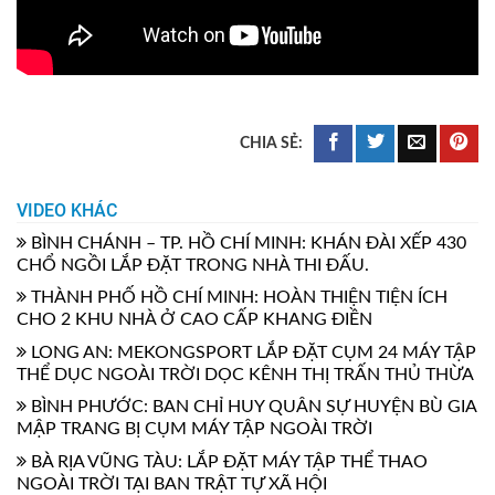
VIDEO KHÁC
BÌNH CHÁNH – TP. HỒ CHÍ MINH: KHÁN ĐÀI XẾP 430
CHỔ NGỒI LẮP ĐẶT TRONG NHÀ THI ĐẤU.
THÀNH PHỐ HỒ CHÍ MINH: HOÀN THIỆN TIỆN ÍCH
CHO 2 KHU NHÀ Ở CAO CẤP KHANG ĐIỀN
LONG AN: MEKONGSPORT LẮP ĐẶT CỤM 24 MÁY TẬP
THỂ DỤC NGOÀI TRỜI DỌC KÊNH THỊ TRẤN THỦ THỪA
BÌNH PHƯỚC: BAN CHỈ HUY QUÂN SỰ HUYỆN BÙ GIA
MẬP TRANG BỊ CỤM MÁY TẬP NGOÀI TRỜI
BÀ RỊA VŨNG TÀU: LẮP ĐẶT MÁY TẬP THỂ THAO
NGOÀI TRỜI TẠI BAN TRẬT TỰ XÃ HỘI