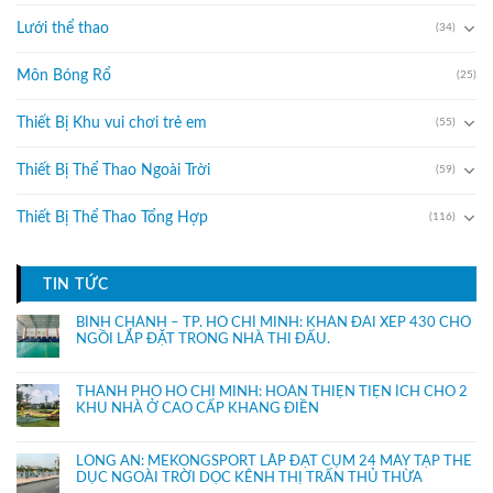
Lưới thể thao
(34)
Môn Bóng Rổ
(25)
Thiết Bị Khu vui chơi trẻ em
(55)
Thiết Bị Thể Thao Ngoài Trời
(59)
Thiết Bị Thể Thao Tổng Hợp
(116)
TIN TỨC
BÌNH CHÁNH – TP. HỒ CHÍ MINH: KHÁN ĐÀI XẾP 430 CHỔ
NGỒI LẮP ĐẶT TRONG NHÀ THI ĐẤU.
THÀNH PHỐ HỒ CHÍ MINH: HOÀN THIỆN TIỆN ÍCH CHO 2
KHU NHÀ Ở CAO CẤP KHANG ĐIỀN
LONG AN: MEKONGSPORT LẮP ĐẶT CỤM 24 MÁY TẬP THỂ
DỤC NGOÀI TRỜI DỌC KÊNH THỊ TRẤN THỦ THỪA