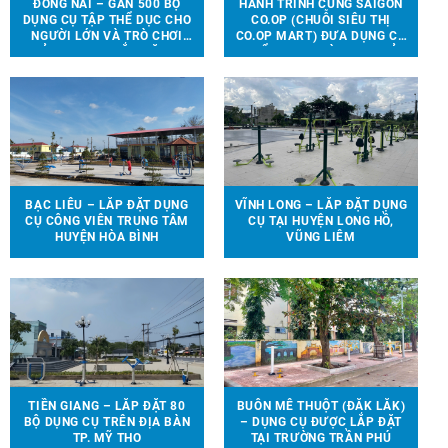
ĐỒNG NAI – GẦN 500 BỘ
HÀNH TRÌNH CÙNG SAIGON
DỤNG CỤ TẬP THỂ DỤC CHO
CO.OP (CHUỖI SIÊU THỊ
NGƯỜI LỚN VÀ TRÒ CHƠI
CO.OP MART) ĐƯA DỤNG CỤ
TRẺ EM ĐƯỢC LẮP ĐẶT TẠI
THỂ THAO, TRÒ CHƠI TRẺ
90 ĐỊA ĐIỂM TRÊN ĐỊA BÀN
EM ĐẾN VỚI 13 TRƯỜNG
HUYỆN VĨNH CỬU
HỌC TẠI 6 TỈNH THÀNH
BẠC LIÊU – LẮP ĐẶT DỤNG
VĨNH LONG – LẮP ĐẶT DỤNG
CỤ CÔNG VIÊN TRUNG TÂM
CỤ TẠI HUYỆN LONG HỒ,
HUYỆN HÒA BÌNH
VŨNG LIÊM
TIỀN GIANG – LẮP ĐẶT 80
BUÔN MÊ THUỘT (ĐẮK LẮK)
BỘ DỤNG CỤ TRÊN ĐỊA BÀN
– DỤNG CỤ ĐƯỢC LẮP ĐẶT
TP. MỸ THO
TẠI TRƯỜNG TRẦN PHÚ