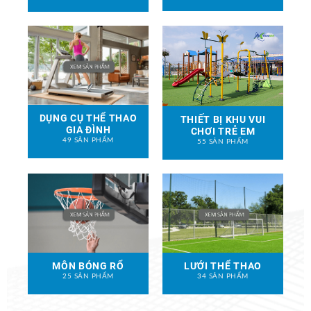
DỤNG CỤ THỂ THAO
THIẾT BỊ KHU VUI
GIA ĐÌNH
CHƠI TRẺ EM
49 SẢN PHẨM
55 SẢN PHẨM
MÔN BÓNG RỔ
LƯỚI THỂ THAO
25 SẢN PHẨM
34 SẢN PHẨM