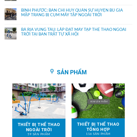
BÌNH PHƯỚC: BAN CHỈ HUY QUÂN SỰ HUYỆN BÙ GIA
MẬP TRANG BỊ CỤM MÁY TẬP NGOÀI TRỜI
BÀ RỊA VŨNG TÀU: LẮP ĐẶT MÁY TẬP THỂ THAO NGOÀI
TRỜI TẠI BAN TRẬT TỰ XÃ HỘI
SẢN PHẨM
THIẾT BỊ THỂ THAO
THIẾT BỊ THỂ THAO
TỔNG HỢP
NGOÀI TRỜI
116 SẢN PHẨM
59 SẢN PHẨM