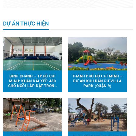
DỰ ÁN THỰC HIỆN
BÌNH CHÁNH – TP.HỒ CHÍ
THÀNH PHỐ HỒ CHÍ MINH –
MINH: KHÁN ĐÀI XẾP 430
DỰ ÁN KHU DÂN CƯ VILLA
CHỔ NGỒI LẮP ĐẶT TRONG
PARK (QUẬN 9)
NHÀ THI ĐẤU.