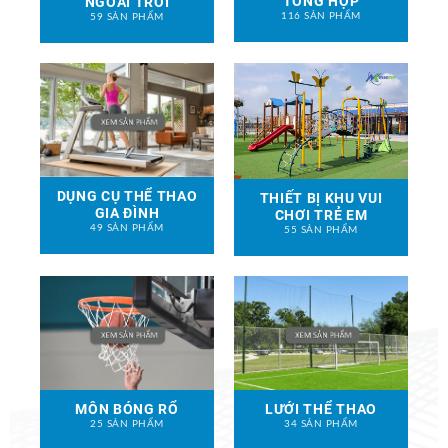
TỔNG HỢP
NGOÀI TRỜI
116 SẢN PHẨM
59 SẢN PHẨM
DỤNG CỤ THỂ THAO
THIẾT BỊ KHU VUI
GIA ĐÌNH
CHƠI TRẺ EM
49 SẢN PHẨM
55 SẢN PHẨM
MÔN BÓNG RỔ
LƯỚI THỂ THAO
25 SẢN PHẨM
34 SẢN PHẨM