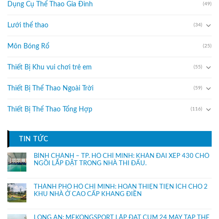
Dụng Cụ Thể Thao Gia Đình
(49)
Lưới thể thao
(34)
Môn Bóng Rổ
(25)
Thiết Bị Khu vui chơi trẻ em
(55)
Thiết Bị Thể Thao Ngoài Trời
(59)
Thiết Bị Thể Thao Tổng Hợp
(116)
TIN TỨC
BÌNH CHÁNH – TP. HỒ CHÍ MINH: KHÁN ĐÀI XẾP 430 CHỔ
NGỒI LẮP ĐẶT TRONG NHÀ THI ĐẤU.
THÀNH PHỐ HỒ CHÍ MINH: HOÀN THIỆN TIỆN ÍCH CHO 2
KHU NHÀ Ở CAO CẤP KHANG ĐIỀN
LONG AN: MEKONGSPORT LẮP ĐẶT CỤM 24 MÁY TẬP THỂ