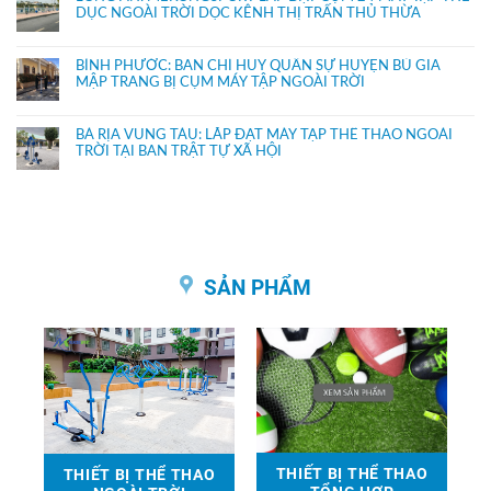
DỤC NGOÀI TRỜI DỌC KÊNH THỊ TRẤN THỦ THỪA
BÌNH PHƯỚC: BAN CHỈ HUY QUÂN SỰ HUYỆN BÙ GIA
MẬP TRANG BỊ CỤM MÁY TẬP NGOÀI TRỜI
BÀ RỊA VŨNG TÀU: LẮP ĐẶT MÁY TẬP THỂ THAO NGOÀI
TRỜI TẠI BAN TRẬT TỰ XÃ HỘI
SẢN PHẨM
THIẾT BỊ THỂ THAO
THIẾT BỊ THỂ THAO