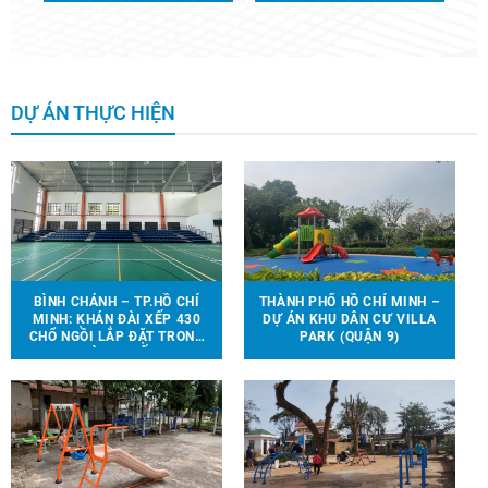
DỰ ÁN THỰC HIỆN
BÌNH CHÁNH – TP.HỒ CHÍ
THÀNH PHỐ HỒ CHÍ MINH –
MINH: KHÁN ĐÀI XẾP 430
DỰ ÁN KHU DÂN CƯ VILLA
CHỔ NGỒI LẮP ĐẶT TRONG
PARK (QUẬN 9)
NHÀ THI ĐẤU.