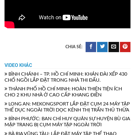
VIDEO KHÁC
BÌNH CHÁNH – TP. HỒ CHÍ MINH: KHÁN ĐÀI XẾP 430
CHỔ NGỒI LẮP ĐẶT TRONG NHÀ THI ĐẤU.
THÀNH PHỐ HỒ CHÍ MINH: HOÀN THIỆN TIỆN ÍCH
CHO 2 KHU NHÀ Ở CAO CẤP KHANG ĐIỀN
LONG AN: MEKONGSPORT LẮP ĐẶT CỤM 24 MÁY TẬP
THỂ DỤC NGOÀI TRỜI DỌC KÊNH THỊ TRẤN THỦ THỪA
BÌNH PHƯỚC: BAN CHỈ HUY QUÂN SỰ HUYỆN BÙ GIA
MẬP TRANG BỊ CỤM MÁY TẬP NGOÀI TRỜI
BÀ RỊA VŨNG TÀU: LẮP ĐẶT MÁY TẬP THỂ THAO