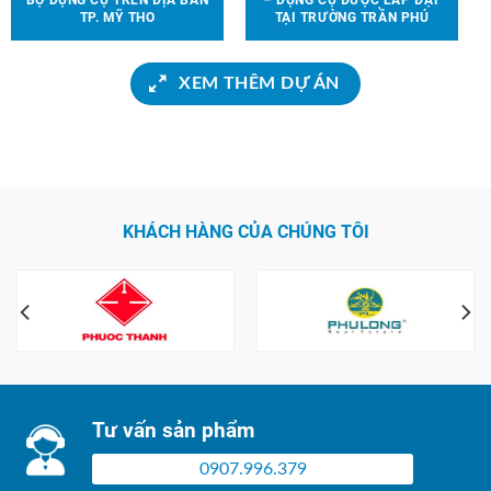
BỘ DỤNG CỤ TRÊN ĐỊA BÀN
– DỤNG CỤ ĐƯỢC LẮP ĐẶT
TP. MỸ THO
TẠI TRƯỜNG TRẦN PHÚ
XEM THÊM DỰ ÁN
KHÁCH HÀNG CỦA CHÚNG TÔI
Tư vấn sản phẩm
0907.996.379