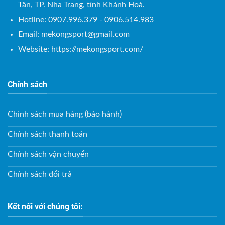
Tân, TP. Nha Trang, tỉnh Khánh Hoà.
Hotline: 0907.996.379 - 0906.514.983
Email:
mekongsport@gmail.com
Website: https://mekongsport.com/
Chính sách
Chính sách mua hàng (bảo hành)
Chính sách thanh toán
Chính sách vận chuyển
Chính sách đổi trả
Kết nối với chúng tôi: