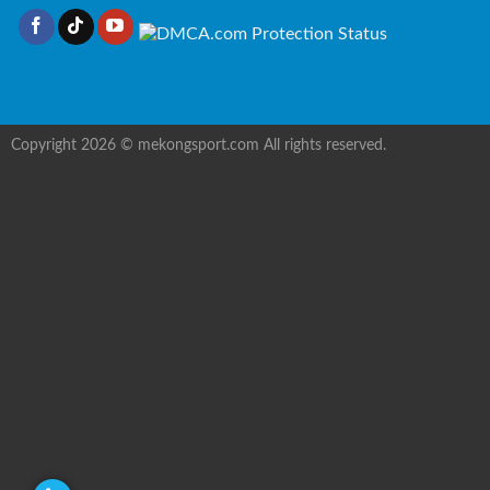
Copyright 2026 © mekongsport.com All rights reserved.