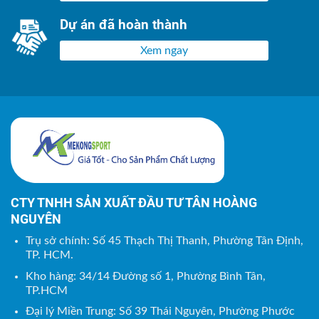
Dự án đã hoàn thành
Xem ngay
CTY TNHH SẢN XUẤT ĐẦU TƯ TÂN HOÀNG
NGUYÊN
Trụ sở chính: Số 45 Thạch Thị Thanh, Phường Tân Định,
TP. HCM.
Kho hàng: 34/14 Đường số 1, Phường Bình Tân,
TP.HCM
Đại lý Miền Trung: Số 39 Thái Nguyên, Phường Phước