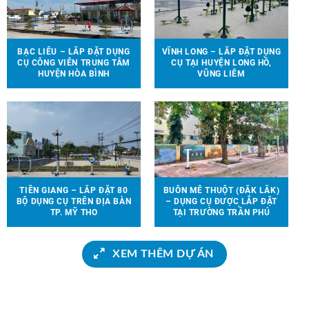
BẠC LIÊU – LẮP ĐẶT DỤNG
VĨNH LONG – LẮP ĐẶT DỤNG
CỤ CÔNG VIÊN TRUNG TÂM
CỤ TẠI HUYỆN LONG HỒ,
HUYỆN HÒA BÌNH
VŨNG LIÊM
TIỀN GIANG – LẮP ĐẶT 80
BUÔN MÊ THUỘT (ĐẮK LẮK)
BỘ DỤNG CỤ TRÊN ĐỊA BÀN
– DỤNG CỤ ĐƯỢC LẮP ĐẶT
TP. MỸ THO
TẠI TRƯỜNG TRẦN PHÚ
XEM THÊM DỰ ÁN