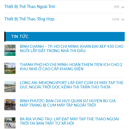
Thiết Bị Thể Thao Ngoài Trời
(59)
Thiết Bị Thể Thao Tổng Hợp
(116)
TIN TỨC
BÌNH CHÁNH – TP. HỒ CHÍ MINH: KHÁN ĐÀI XẾP 430 CHỔ
NGỒI LẮP ĐẶT TRONG NHÀ THI ĐẤU.
THÀNH PHỐ HỒ CHÍ MINH: HOÀN THIỆN TIỆN ÍCH CHO 2
KHU NHÀ Ở CAO CẤP KHANG ĐIỀN
LONG AN: MEKONGSPORT LẮP ĐẶT CỤM 24 MÁY TẬP THỂ
DỤC NGOÀI TRỜI DỌC KÊNH THỊ TRẤN THỦ THỪA
BÌNH PHƯỚC: BAN CHỈ HUY QUÂN SỰ HUYỆN BÙ GIA
MẬP TRANG BỊ CỤM MÁY TẬP NGOÀI TRỜI
BÀ RỊA VŨNG TÀU: LẮP ĐẶT MÁY TẬP THỂ THAO NGOÀI
TRỜI TẠI BAN TRẬT TỰ XÃ HỘI