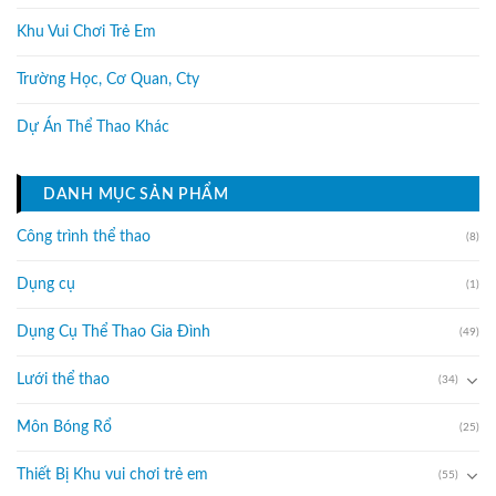
Khu Vui Chơi Trẻ Em
Trường Học, Cơ Quan, Cty
Dự Án Thể Thao Khác
DANH MỤC SẢN PHẨM
Công trình thể thao
(8)
Dụng cụ
(1)
Dụng Cụ Thể Thao Gia Đình
(49)
Lưới thể thao
(34)
Môn Bóng Rổ
(25)
Thiết Bị Khu vui chơi trẻ em
(55)