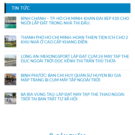
TIN TỨC
BÌNH CHÁNH – TP. HỒ CHÍ MINH: KHÁN ĐÀI XẾP 430 CHỔ
NGỒI LẮP ĐẶT TRONG NHÀ THI ĐẤU.
THÀNH PHỐ HỒ CHÍ MINH: HOÀN THIỆN TIỆN ÍCH CHO 2
KHU NHÀ Ở CAO CẤP KHANG ĐIỀN
LONG AN: MEKONGSPORT LẮP ĐẶT CỤM 24 MÁY TẬP THỂ
DỤC NGOÀI TRỜI DỌC KÊNH THỊ TRẤN THỦ THỪA
BÌNH PHƯỚC: BAN CHỈ HUY QUÂN SỰ HUYỆN BÙ GIA
MẬP TRANG BỊ CỤM MÁY TẬP NGOÀI TRỜI
BÀ RỊA VŨNG TÀU: LẮP ĐẶT MÁY TẬP THỂ THAO NGOÀI
TRỜI TẠI BAN TRẬT TỰ XÃ HỘI