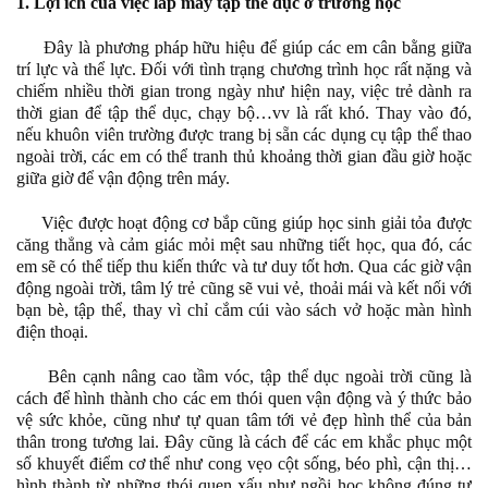
1. Lợi ích của việc lắp máy tập thể dục ở trường học
Đây là phương pháp hữu hiệu để giúp các em cân bằng giữa
trí lực và thể lực. Đối với tình trạng chương trình học rất nặng và
chiếm nhiều thời gian trong ngày như hiện nay, việc trẻ dành ra
thời gian để tập thể dục, chạy bộ…vv là rất khó. Thay vào đó,
nếu khuôn viên trường được trang bị sẵn các dụng cụ tập thể thao
ngoài trời, các em có thể tranh thủ khoảng thời gian đầu giờ hoặc
giữa giờ để vận động trên máy.
Việc được hoạt động cơ bắp cũng giúp học sinh giải tỏa được
căng thẳng và cảm giác mỏi mệt sau những tiết học, qua đó, các
em sẽ có thể tiếp thu kiến thức và tư duy tốt hơn. Qua các giờ vận
động ngoài trời, tâm lý trẻ cũng sẽ vui vẻ, thoải mái và kết nối với
bạn bè, tập thể, thay vì chỉ cắm cúi vào sách vở hoặc màn hình
điện thoại.
Bên cạnh nâng cao tầm vóc, tập thể dục ngoài trời cũng là
cách để hình thành cho các em thói quen vận động và ý thức bảo
vệ sức khỏe, cũng như tự quan tâm tới vẻ đẹp hình thể của bản
thân trong tương lai. Đây cũng là cách để các em khắc phục một
số khuyết điểm cơ thể như cong vẹo cột sống, béo phì, cận thị…
hình thành từ những thói quen xấu như ngồi học không đúng tư