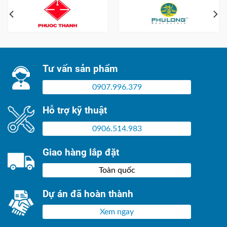
Tư vấn sản phẩm
0907.996.379
Hỗ trợ kỹ thuật
0906.514.983
Giao hàng lắp đặt
Toàn quốc
Dự án đã hoàn thành
Xem ngay