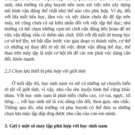
sinh, nhà trường và phụ huynh nên xem xét việc nên xây dựng
mô hình vận động thể chất như thế nào cho phù hợp. Ví dụ, đối
với lứa tuổi tiểu học, tầm vóc và sức khỏe chưa đủ để tập trên
máy, trẻ cũng chưa có sự kiên nhẫn đối với việc tập thể dục; nhà
trường có thể chọn những cụm trò chơi vận động liên hoàn để trẻ
vừa vận động vừa có thêm sân chơi. Đối với độ tuổi từ trung học
cơ sở trở lên, trẻ bắt đầu bước vào giai đoạn vị thành niên, cơ thể
có những sự thay đổi rõ rệt thì việc được vận động thể dục, thể
thao trên máy tập là một cơ hội tốt để các em phát vóc dáng cân
đối, khỏe mạnh.
2.3 Chọn lựa thiết bị phù hợp với giới tính
Ở tuổi dậy thì, học sinh nam và nữ có những sự chuyển biến
rõ rệt về giới tính, vì vậy, nhu cầu rèn luyện hình thể cũng khác
nhau. Với học sinh nam là phát triển chiều cao, cơ vai, ngực, xô
lưng…; với học sinh nữ là vóc dáng cân đối, thon gọn, săn chắc.
Thông qua đó, nhà trường và phụ huynh có thể đưa ra những
chọn lựa máy tập đáp ứng được nhu cầu của con em mình.
3. Gợi ý một số máy tập phù hợp với học sinh nam