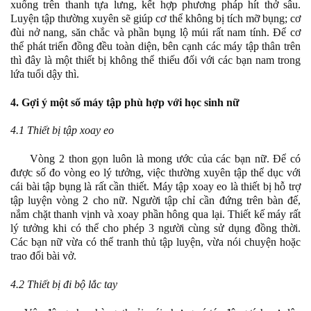
xuống trên thanh tựa lưng, kết hợp phương pháp hít thở sâu.
Luyện tập thường xuyên sẽ giúp cơ thể không bị tích mỡ bụng; cơ
đùi nở nang, săn chắc và phần bụng lộ múi rất nam tính. Để cơ
thể phát triển đồng đều toàn diện, bên cạnh các máy tập thân trên
thì đây là một thiết bị không thể thiếu đối với các bạn nam trong
lứa tuổi dậy thì.
4. Gợi ý một số máy tập phù hợp với học sinh nữ
4.1 Thiết bị tập xoay eo
Vòng 2 thon gọn luôn là mong ước của các bạn nữ. Để có
được số đo vòng eo lý tưởng, việc thường xuyên tập thể dục với
cái bài tập bụng là rất cần thiết. Máy tập xoay eo là thiết bị hỗ trợ
tập luyện vòng 2 cho nữ. Người tập chỉ cần đứng trên bàn đế,
nắm chặt thanh vịnh và xoay phần hông qua lại. Thiết kế máy rất
lý tưởng khi có thể cho phép 3 người cùng sử dụng đồng thời.
Các bạn nữ vừa có thể tranh thủ tập luyện, vừa nói chuyện hoặc
trao đổi bài vở.
4.2 Thiết bị đi bộ lắc tay