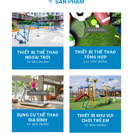
SẢN PHẨM
THIẾT BỊ THỂ THAO
THIẾT BỊ THỂ THAO
TỔNG HỢP
NGOÀI TRỜI
116 SẢN PHẨM
59 SẢN PHẨM
DỤNG CỤ THỂ THAO
THIẾT BỊ KHU VUI
GIA ĐÌNH
CHƠI TRẺ EM
49 SẢN PHẨM
55 SẢN PHẨM