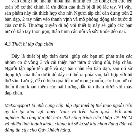
Vận động nhẹ nhàng, thoải mái nhưng có tác động tích cực lên
toàn bộ cơ thể chính là ưu điểm của thiết bị đi bộ lắc tay. Vì vậy,
sản phẩm này rất thích hợp cho nữ. Người tập chỉ cần đứng trên 2
bàn đạp, 2 tay nắm vào thanh vịnh và mô phỏng động tác bước đi
của cơ thể. Thường xuyên đi bộ với thiết bị này sẽ giúp các bạn
nữ có bắp tay thon gọn, thân hình cân đối và sức khỏe dẻo dai.
4.3 Thiết bị tập đạp chân
Đây là thiết bị tập thân dưới giúp các bạn nữ phát triển các
nhóm cơ ở vòng 3 và cải thiện mỡ thừa ở vùng đùi, bắp chân.
Người tập ngồi lên ghế và đặt hai chân lên bàn đạp, sau đó sử
dụng lực của thân dưới để đẩy cơ thể ra phía sau, kết hợp với hít
thở sâu. Lưu ý, để có hiệu quá tốt như mong muốn, các bạn nữ có
thểm tham khảo thêm các bài hướng dẫn tập thân dưới với máy
đạp chân.
Mekongsport là nhà cung cấp, lắp đặt thiết bị thể thao ngoài trời
uy tín tại khu vực miền Nam và trên toàn quốc. Với kinh
nghiệm thi công lắp đặt hơn 200 công trình trên khắp TP. HCM
và nhiều tỉnh thành khác, chúng tôi sẽ là sự lựa chọn đúng đắn và
đáng tin cậy cho Qúy khách hàng.