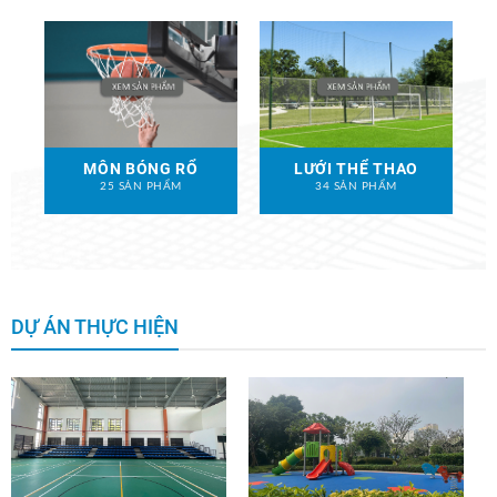
MÔN BÓNG RỔ
LƯỚI THỂ THAO
25 SẢN PHẨM
34 SẢN PHẨM
DỰ ÁN THỰC HIỆN