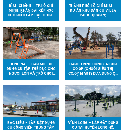
BÌNH CHÁNH – TP.HỒ CHÍ
THÀNH PHỐ HỒ CHÍ MINH –
MINH: KHÁN ĐÀI XẾP 430
DỰ ÁN KHU DÂN CƯ VILLA
CHỔ NGỒI LẮP ĐẶT TRONG
PARK (QUẬN 9)
NHÀ THI ĐẤU.
ĐỒNG NAI – GẦN 500 BỘ
HÀNH TRÌNH CÙNG SAIGON
DỤNG CỤ TẬP THỂ DỤC CHO
CO.OP (CHUỖI SIÊU THỊ
NGƯỜI LỚN VÀ TRÒ CHƠI
CO.OP MART) ĐƯA DỤNG CỤ
TRẺ EM ĐƯỢC LẮP ĐẶT TẠI
THỂ THAO, TRÒ CHƠI TRẺ
90 ĐỊA ĐIỂM TRÊN ĐỊA BÀN
EM ĐẾN VỚI 13 TRƯỜNG
HUYỆN VĨNH CỬU
HỌC TẠI 6 TỈNH THÀNH
BẠC LIÊU – LẮP ĐẶT DỤNG
VĨNH LONG – LẮP ĐẶT DỤNG
CỤ CÔNG VIÊN TRUNG TÂM
CỤ TẠI HUYỆN LONG HỒ,