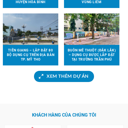
HUYỆN HÒA BÌNH
VŨNG LIÊM
TIỀN GIANG – LẮP ĐẶT 80
BUÔN MÊ THUỘT (ĐẮK LẮK)
BỘ DỤNG CỤ TRÊN ĐỊA BÀN
– DỤNG CỤ ĐƯỢC LẮP ĐẶT
TP. MỸ THO
TẠI TRƯỜNG TRẦN PHÚ
XEM THÊM DỰ ÁN
KHÁCH HÀNG CỦA CHÚNG TÔI