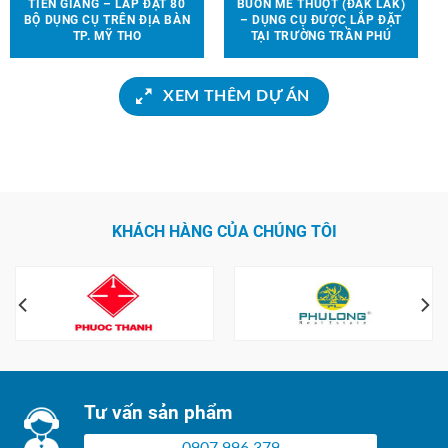
TIỀN GIANG – LẮP ĐẶT 80
BUÔN MÊ THUỘT (ĐẮK LẮK)
BỘ DỤNG CỤ TRÊN ĐỊA BÀN
– DỤNG CỤ ĐƯỢC LẮP ĐẶT
TP. MỸ THO
TẠI TRƯỜNG TRẦN PHÚ
XEM THÊM DỰ ÁN
KHÁCH HÀNG CỦA CHÚNG TÔI
Tư vấn sản phẩm