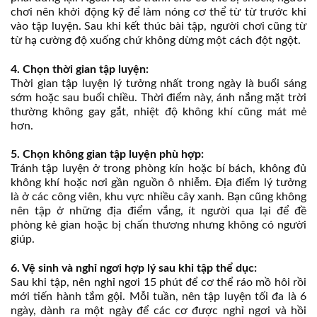
chơi nên khởi động kỹ để làm nóng cơ thể từ từ trước khi
vào tập luyện. Sau khi kết thúc bài tập, người chơi cũng từ
từ hạ cường độ xuống chứ không dừng một cách đột ngột.
4. Chọn thời gian tập luyện:
Thời gian tập luyện lý tưởng nhất trong ngày là buổi sáng
sớm hoặc sau buổi chiều. Thời điểm này, ánh nắng mặt trời
thường không gay gắt, nhiệt độ không khí cũng mát mẻ
hơn.
5. Chọn không gian tập luyện phù hợp:
Tránh tập luyện ở trong phòng kín hoặc bí bách, không đủ
không khí hoặc nơi gần nguồn ô nhiễm. Địa điểm lý tưởng
là ở các công viên, khu vực nhiều cây xanh. Bạn cũng không
nên tập ở những địa điểm vắng, ít người qua lại để đề
phòng kẻ gian hoặc bị chấn thương nhưng không có người
giúp.
6. Vệ sinh và nghỉ ngơi hợp lý sau khi tập thể dục:
Sau khi tập, nên nghỉ ngơi 15 phút để cơ thể ráo mồ hôi rồi
mới tiến hành tắm gội. Mỗi tuần, nên tập luyện tối đa là 6
ngày, dành ra một ngày để các cơ được nghỉ ngơi và hồi