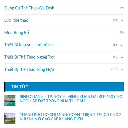
Dụng Cụ Thể Thao Gia Đình
(49)
Lưới thể thao
(34)
Môn Bóng Rổ
(25)
Thiết Bị Khu vui chơi trẻ em
(55)
Thiết Bị Thể Thao Ngoài Trời
(59)
Thiết Bị Thể Thao Tổng Hợp
(116)
TIN TỨC
BÌNH CHÁNH – TP. HỒ CHÍ MINH: KHÁN ĐÀI XẾP 430 CHỔ
NGỒI LẮP ĐẶT TRONG NHÀ THI ĐẤU.
THÀNH PHỐ HỒ CHÍ MINH: HOÀN THIỆN TIỆN ÍCH CHO 2
KHU NHÀ Ở CAO CẤP KHANG ĐIỀN