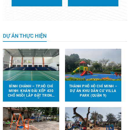
DỰ ÁN THỰC HIỆN
BÌNH CHÁNH – TP.HỒ CHÍ
THÀNH PHỐ HỒ CHÍ MINH –
MINH: KHÁN ĐÀI XẾP 430
DỰ ÁN KHU DÂN CƯ VILLA
CHỔ NGỒI LẮP ĐẶT TRONG
PARK (QUẬN 9)
NHÀ THI ĐẤU.