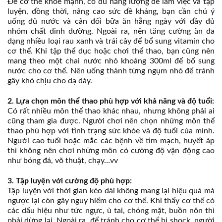
Để cơ thể khỏe mạnh, có đủ năng lượng để làm việc và tập
luyện, đồng thời, nâng cao sức đề kháng, bạn cần chú ý
uống đủ nước và cân đối bữa ăn hằng ngày với đầy đủ
nhóm chất dinh dưỡng. Ngoài ra, nên tăng cường ăn đa
dạng nhiều loại rau xanh và trái cây để bổ sung vitamin cho
cơ thể. Khi tập thể dục hoặc chơi thể thao, bạn cũng nên
mang theo một chai nước nhỏ khoảng 300ml để bổ sung
nước cho cơ thể. Nên uống thành từng ngụm nhỏ để tránh
gây khó chịu cho dạ dày.
2. Lựa chọn môn thể thao phù hợp với khả năng và độ tuổi:
Có rất nhiều môn thể thao khác nhau, nhưng không phải ai
cũng tham gia được. Người chơi nên chọn những môn thể
thao phù hợp với tình trạng sức khỏe và độ tuổi của mình.
Người cao tuổi hoặc mắc các bệnh về tim mạch, huyết áp
thì không nên chơi những môn có cường độ vận động cao
như bóng đá, võ thuật, chạy…vv
3. Tập luyện với cường độ phù hợp:
Tập luyện với thời gian kéo dài không mang lại hiệu quả mà
ngược lại còn gây nguy hiểm cho cơ thể. Khi thấy cơ thể có
các dấu hiệu như tức ngực, ù tai, chóng mặt, buồn nôn thì
phải dừng lại. Ngoài ra, để tránh cho cơ thể bị shock, người