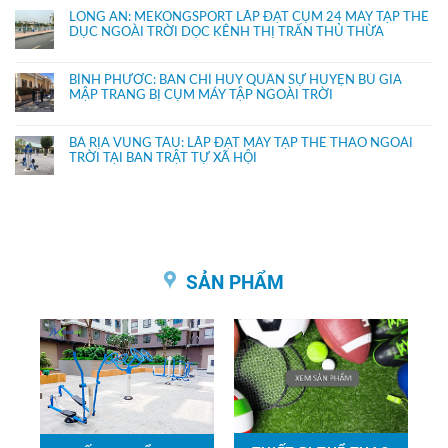
LONG AN: MEKONGSPORT LẮP ĐẶT CỤM 24 MÁY TẬP THỂ
DỤC NGOÀI TRỜI DỌC KÊNH THỊ TRẤN THỦ THỪA
BÌNH PHƯỚC: BAN CHỈ HUY QUÂN SỰ HUYỆN BÙ GIA
MẬP TRANG BỊ CỤM MÁY TẬP NGOÀI TRỜI
BÀ RỊA VŨNG TÀU: LẮP ĐẶT MÁY TẬP THỂ THAO NGOÀI
TRỜI TẠI BAN TRẬT TỰ XÃ HỘI
SẢN PHẨM