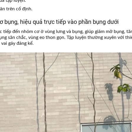
uả tập luyện.
hân trên cố định.
cơ bụng, hiệu quả trực tiếp vào phần bụng dưới
c tiếp đến nhóm cơ ở vùng lưng và bụng, giúp giảm mỡ bụng, tă
ng săn chắc, vùng eo thon gọn. Tập luyện thường xuyên với thiế
 vai gáy đáng kể.