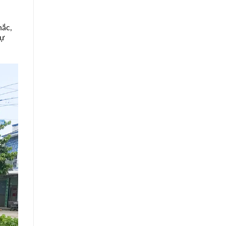
hắc,
sự