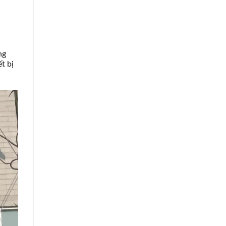
ng
t bị