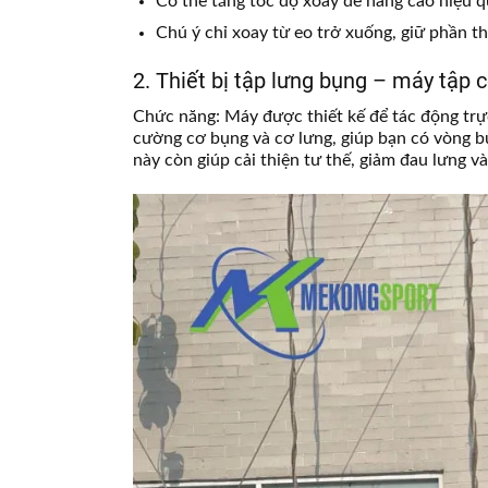
Có thể tăng tốc độ xoay để nâng cao hiệu q
Chú ý chỉ xoay từ eo trở xuống, giữ phần t
2. Thiết bị tập lưng bụng – máy tập 
Chức năng: Máy được thiết kế để tác động trự
cường cơ bụng và cơ lưng, giúp bạn có vòng bụ
này còn giúp cải thiện tư thế, giảm đau lưng và