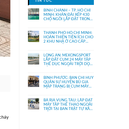
TIN TỨC
BÌNH CHÁNH – TP. HỒ CHÍ
MINH: KHÁN ĐÀI XẾP 430
CHỔ NGỒI LẮP ĐẶT TRONG
NHÀ THI ĐẤU.
THÀNH PHỐ HỒ CHÍ MINH:
HOÀN THIỆN TIỆN ÍCH CHO
2 KHU NHÀ Ở CAO CẤP
KHANG ĐIỀN
LONG AN: MEKONGSPORT
LẮP ĐẶT CỤM 24 MÁY TẬP
THỂ DỤC NGOÀI TRỜI DỌC
KÊNH THỊ TRẤN THỦ THỪA
BÌNH PHƯỚC: BAN CHỈ HUY
QUÂN SỰ HUYỆN BÙ GIA
MẬP TRANG BỊ CỤM MÁY
TẬP NGOÀI TRỜI
BÀ RỊA VŨNG TÀU: LẮP ĐẶT
MÁY TẬP THỂ THAO NGOÀI
TRỜI TẠI BAN TRẬT TỰ XÃ
HỘI
 cháy