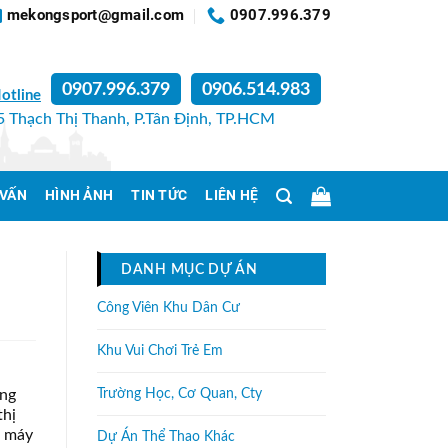
mekongsport@gmail.com
0907.996.379
0907.996.379
0906.514.983
otline
 Thạch Thị Thanh, P.Tân Định, TP.HCM
 VẤN
HÌNH ẢNH
TIN TỨC
LIÊN HỆ
DANH MỤC DỰ ÁN
Công Viên Khu Dân Cư
Khu Vui Chơi Trẻ Em
ơng
Trường Học, Cơ Quan, Cty
thị
g máy
Dự Án Thể Thao Khác