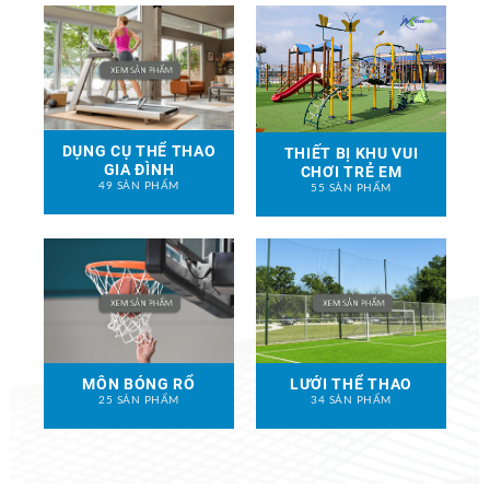
DỤNG CỤ THỂ THAO
THIẾT BỊ KHU VUI
GIA ĐÌNH
CHƠI TRẺ EM
49 SẢN PHẨM
55 SẢN PHẨM
MÔN BÓNG RỔ
LƯỚI THỂ THAO
25 SẢN PHẨM
34 SẢN PHẨM