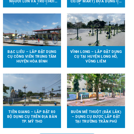
NGƯỜI LỚN VÀ TRÒ CHƠI
CO.OP MART) ĐƯA DỤNG CỤ
TRẺ EM ĐƯỢC LẮP ĐẶT TẠI
THỂ THAO, TRÒ CHƠI TRẺ
90 ĐỊA ĐIỂM TRÊN ĐỊA BÀN
EM ĐẾN VỚI 13 TRƯỜNG
HUYỆN VĨNH CỬU
HỌC TẠI 6 TỈNH THÀNH
BẠC LIÊU – LẮP ĐẶT DỤNG
VĨNH LONG – LẮP ĐẶT DỤNG
CỤ CÔNG VIÊN TRUNG TÂM
CỤ TẠI HUYỆN LONG HỒ,
HUYỆN HÒA BÌNH
VŨNG LIÊM
TIỀN GIANG – LẮP ĐẶT 80
BUÔN MÊ THUỘT (ĐẮK LẮK)
BỘ DỤNG CỤ TRÊN ĐỊA BÀN
– DỤNG CỤ ĐƯỢC LẮP ĐẶT
TP. MỸ THO
TẠI TRƯỜNG TRẦN PHÚ