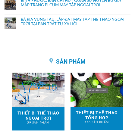
BÌNH PHƯỚC: BAN CHỈ HUY QUÂN SỰ HUYỆN BÙ GIA
MẬP TRANG BỊ CỤM MÁY TẬP NGOÀI TRỜI
BÀ RỊA VŨNG TÀU: LẮP ĐẶT MÁY TẬP THỂ THAO NGOÀI
TRỜI TẠI BAN TRẬT TỰ XÃ HỘI
SẢN PHẨM
THIẾT BỊ THỂ THAO
THIẾT BỊ THỂ THAO
TỔNG HỢP
NGOÀI TRỜI
116 SẢN PHẨM
59 SẢN PHẨM