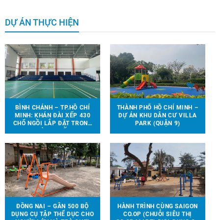
DỰ ÁN THỰC HIỆN
BÌNH CHÁNH – TP.HỒ CHÍ
THÀNH PHỐ HỒ CHÍ MINH –
MINH: KHÁN ĐÀI XẾP 430
DỰ ÁN KHU DÂN CƯ VILLA
CHỔ NGỒI LẮP ĐẶT TRONG
PARK (QUẬN 9)
NHÀ THI ĐẤU.
ĐỒNG NAI – GẦN 500 BỘ
HÀNH TRÌNH CÙNG SAIGON
DỤNG CỤ TẬP THỂ DỤC CHO
CO.OP (CHUỖI SIÊU THỊ