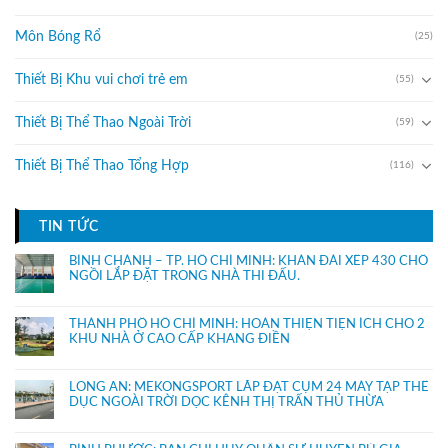
Môn Bóng Rổ
(25)
Thiết Bị Khu vui chơi trẻ em
(55)
Thiết Bị Thể Thao Ngoài Trời
(59)
Thiết Bị Thể Thao Tổng Hợp
(116)
TIN TỨC
BÌNH CHÁNH – TP. HỒ CHÍ MINH: KHÁN ĐÀI XẾP 430 CHỔ
NGỒI LẮP ĐẶT TRONG NHÀ THI ĐẤU.
THÀNH PHỐ HỒ CHÍ MINH: HOÀN THIỆN TIỆN ÍCH CHO 2
KHU NHÀ Ở CAO CẤP KHANG ĐIỀN
LONG AN: MEKONGSPORT LẮP ĐẶT CỤM 24 MÁY TẬP THỂ
DỤC NGOÀI TRỜI DỌC KÊNH THỊ TRẤN THỦ THỪA