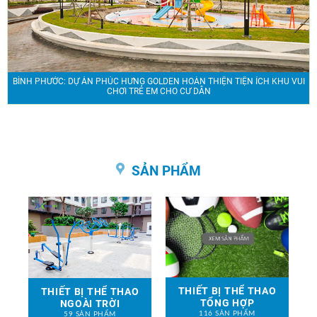
BÌNH PHƯỚC: DỰ ÁN PHÚC HƯNG GOLDEN HOÀN THIỆN TIỆN ÍCH KHU VUI
CHƠI TRẺ EM CHO CƯ DÂN
SẢN PHẨM
THIẾT BỊ THỂ THAO
THIẾT BỊ THỂ THAO
TỔNG HỢP
NGOÀI TRỜI
116 SẢN PHẨM
59 SẢN PHẨM