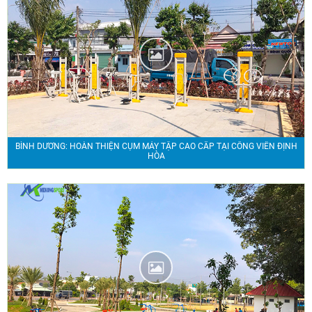
BÌNH DƯƠNG: HOÀN THIỆN CỤM MÁY TẬP CAO CẤP TẠI CÔNG VIÊN ĐỊNH
HÒA