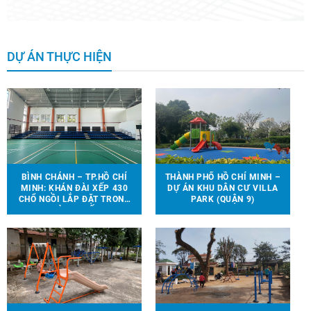
DỰ ÁN THỰC HIỆN
BÌNH CHÁNH – TP.HỒ CHÍ
THÀNH PHỐ HỒ CHÍ MINH –
MINH: KHÁN ĐÀI XẾP 430
DỰ ÁN KHU DÂN CƯ VILLA
CHỔ NGỒI LẮP ĐẶT TRONG
PARK (QUẬN 9)
NHÀ THI ĐẤU.