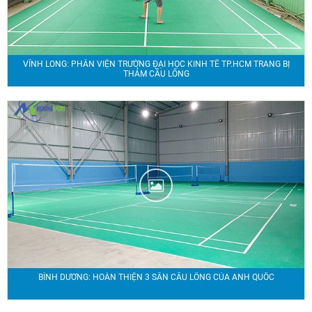
VĨNH LONG: PHÂN VIỆN TRƯỜNG ĐẠI HỌC KINH TẾ TP.HCM TRANG BỊ
THẢM CẦU LÔNG
BÌNH DƯƠNG: HOÀN THIỆN 3 SÂN CẦU LÔNG CỦA ANH QUỐC