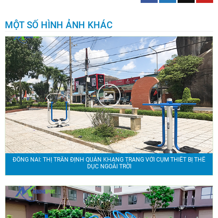
MỘT SỐ HÌNH ẢNH KHÁC
ĐỒNG NAI: THỊ TRẤN ĐỊNH QUÁN KHANG TRANG VỚI CỤM THIẾT BỊ THỂ
DỤC NGOÀI TRỜI