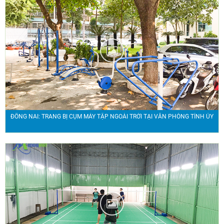
ĐỒNG NAI: TRANG BỊ CỤM MÁY TẬP NGOÀI TRỜI TẠI VĂN PHÒNG TỈNH ỦY