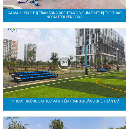
CÀ MAU: UBND THỊ TRẤN SÔNG ĐỐC TRANG BỊ CỤM THIẾT BỊ THỂ THAO
NGOÀI TRỞI VEN SÔNG
TP.HCM: TRƯỜNG ĐẠI HỌC VĂN HIẾN TRANG BỊ BĂNG GHẾ KHÁN GIẢ