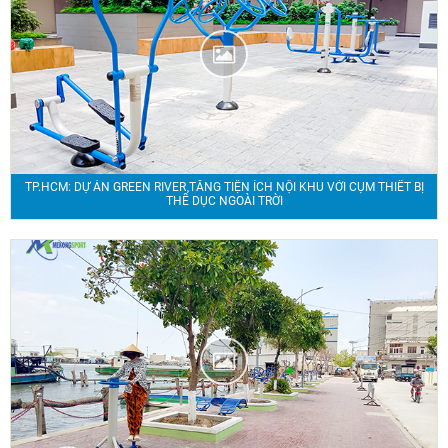
TP.HCM: DỰ ÁN GREEN RIVER TĂNG TIỆN ÍCH NỘI KHU VỚI CỤM THIẾT BỊ
THỂ DỤC NGOÀI TRỜI