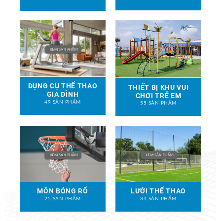
DỤNG CỤ THỂ THAO
THIẾT BỊ KHU VUI
GIA ĐÌNH
CHƠI TRẺ EM
49 SẢN PHẨM
55 SẢN PHẨM
MÔN BÓNG RỔ
LƯỚI THỂ THAO
25 SẢN PHẨM
34 SẢN PHẨM