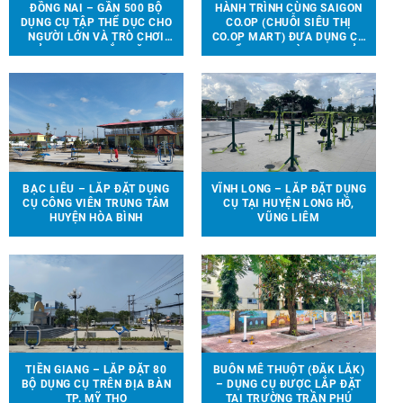
ĐỒNG NAI – GẦN 500 BỘ
HÀNH TRÌNH CÙNG SAIGON
DỤNG CỤ TẬP THỂ DỤC CHO
CO.OP (CHUỖI SIÊU THỊ
NGƯỜI LỚN VÀ TRÒ CHƠI
CO.OP MART) ĐƯA DỤNG CỤ
TRẺ EM ĐƯỢC LẮP ĐẶT TẠI
THỂ THAO, TRÒ CHƠI TRẺ
90 ĐỊA ĐIỂM TRÊN ĐỊA BÀN
EM ĐẾN VỚI 13 TRƯỜNG
HUYỆN VĨNH CỬU
HỌC TẠI 6 TỈNH THÀNH
BẠC LIÊU – LẮP ĐẶT DỤNG
VĨNH LONG – LẮP ĐẶT DỤNG
CỤ CÔNG VIÊN TRUNG TÂM
CỤ TẠI HUYỆN LONG HỒ,
HUYỆN HÒA BÌNH
VŨNG LIÊM
TIỀN GIANG – LẮP ĐẶT 80
BUÔN MÊ THUỘT (ĐẮK LẮK)
BỘ DỤNG CỤ TRÊN ĐỊA BÀN
– DỤNG CỤ ĐƯỢC LẮP ĐẶT
TP. MỸ THO
TẠI TRƯỜNG TRẦN PHÚ