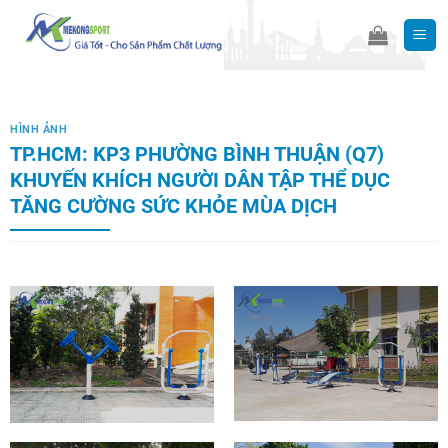
Skip
to
content
HÌNH ẢNH
TP.HCM: KP3 PHƯỜNG BÌNH THUẬN (Q7)
KHUYẾN KHÍCH NGƯỜI DÂN TẬP THỂ DỤC
TĂNG CƯỜNG SỨC KHỎE MÙA DỊCH