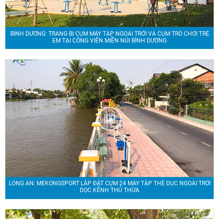
BÌNH DƯƠNG: TRANG BỊ CỤM MÁY TẬP NGOÀI TRỜI VÀ CỤM TRÒ CHƠI TRẺ
EM TẠI CÔNG VIÊN MIỀN NÚI BÌNH DƯƠNG
LONG AN: MEKONGSPORT LẮP ĐẶT CỤM 24 MÁY TẬP THỂ DỤC NGOÀI TRỜI
DỌC KÊNH THỦ THỪA