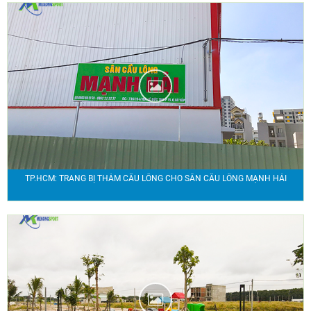
TP.HCM: TRANG BỊ THẢM CẦU LÔNG CHO SÂN CẦU LÔNG MẠNH HẢI